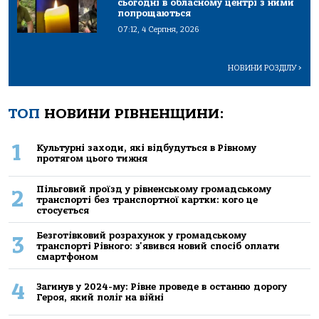
сьогодні в обласному центрі з ними
попрощаються
07:12, 4 Серпня, 2026
НОВИНИ РОЗДІЛУ
>
ТОП
НОВИНИ РІВНЕНЩИНИ:
1
Культурні заходи, які відбудуться в Рівному
протягом цього тижня
Пільговий проїзд у рівненському громадському
2
транспорті без транспортної картки: кого це
стосується
Безготівковий розрахунок у громадському
3
транспорті Рівного: з'явився новий спосіб оплати
смартфоном
4
Загинув у 2024-му: Рівне проведе в останню дорогу
Героя, який поліг на війні