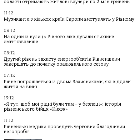
області отримають житлові ваучери по 2 млн гривень
11:12
Музиканти з кількох країн Європи виступлять у Рівному
09:12
На одній із вулиць Рівного ліквідували стихійне
сміттєзвалище
08:12
Другий рівень захисту енергооб’єктів Рівненщини
завершать до початку опалювального сезону
07:12
Рівне попрощається із двома Захисниками, які віддали
життя на війні
13:12
«Я тут, щоб мої рідні були там – у безпеці»: історія
рівненського бійця «Князя»
11:12
Рівненські медики проведуть черговий благодійний
велопробіг