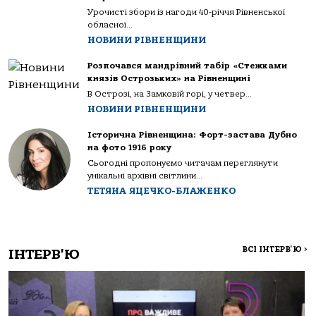
Урочисті збори із нагоди 40-річчя Рівненської
обласної...
НОВИНИ РІВНЕНЩИНИ
Розпочався мандрівний табір «Стежками
князів Острозьких» на Рівненщині
В Острозі, на Замковій горі, у четвер...
НОВИНИ РІВНЕНЩИНИ
Історична Рівненщина: Форт-застава Дубно
на фото 1916 року
Сьогодні пропонуємо читачам переглянути
унікальні архівні світлини...
ТЕТЯНА ЯЦЕЧКО-БЛАЖЕНКО
ВСІ ІНТЕРВ'Ю
>
ІНТЕРВ'Ю