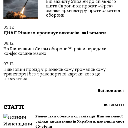
Від захисту України до спільного
щита Європи: як проєкт «Фрея»
змінює архітектуру протиракетної
оборони
09:12
ЦНАП Рівного пропонує вакансію: які вимоги
08:12
На Рівненщині Силам оборони України передали
конфісковане майно
07:12
Пільговий проїзд у рівненському громадському
транспорті без транспортної картки: кого це
стосується
Всі новини
>
ВСІ СТАТТІ
>
СТАТТІ
Рівненська обласна організації Національної
спілки письменників України відзначила своє
40-річчя