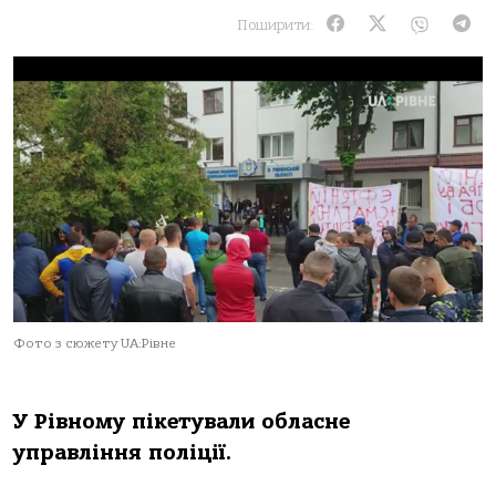
Поширити:
Фото з сюжету UA:Рівне
У Рівному пікетували обласне
управління поліції.