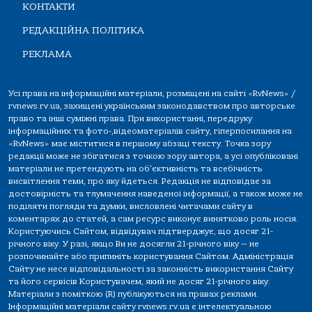
КОНТАКТИ
РЕДАКЦІЙНА ПОЛІТИКА
РЕКЛАМА
Усі права на інформаційні матеріали, розміщені на сайті «RvNews» /
rvnews.rv.ua, захищені українським законодавством про авторське
право та інші суміжні права. При використанні, передруку
інформаційних та фото-,відеоматеріалів сайту, гіперпосилання на
«RvNews» має міститися в першому абзаці тексту. Точка зору
редакції може не збігатися з точкою зору автора, а усі опубліковані
матеріали не претендують на об'єктивність та всебічність
висвітлення теми, про яку йдеться. Редакція не відповідає за
достовірність та тлумачення наведеної інформації, а також може не
поділяти погляди та думки, висловлені читачами сайту в
коментарях до статей, а сам ресурс виконує винятково роль носія.
Користуючись Сайтом, відвідувач підтверджує, що досяг 21-
річного віку. У разі, якщо Ви не досягли 21-річного віку — не
розпочинайте або припиніть користування Сайтом. Адміністрація
Сайту не несе відповідальності за законність використання Сайту
та його сервісів Користувачем, який не досяг 21-річного віку.
Матеріали з поміткою (R) публікуються на правах реклами.
Інформаційні матеріали сайту rvnews.rv.ua є інтелектуальною