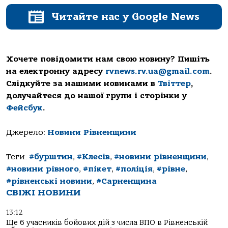
Читайте нас у Google News
Хочете повідомити нам свою новину? Пишіть
на електронну адресу
rvnews.rv.ua@gmail.com
.
Слідкуйте за нашими новинами в
Твіттер
,
долучайтеся до нашої групи і сторінки у
Фейсбук
.
Джерело:
Новини Рівненщини
Теги:
#бурштин
,
#Клесів
,
#новини рівненщини
,
#новини рівного
,
#пікет
,
#поліція
,
#рівне
,
#рівненські новини
,
#Сарненщина
СВІЖІ НОВИНИ
13:12
Ще 6 учасників бойових дій з числа ВПО в Рівненській