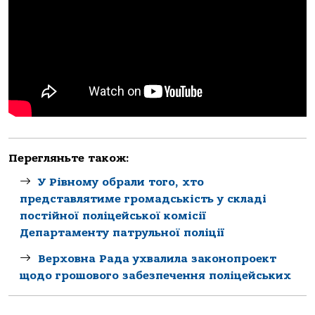
Перегляньте також:
У Рівному обрали того, хто
представлятиме громадськість у складі
постійної поліцейської комісії
Департаменту патрульної поліції
Верховна Рада ухвалила законопроект
щодо грошового забезпечення поліцейських