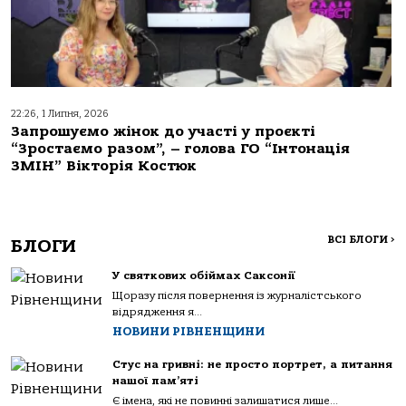
22:26, 1 Липня, 2026
Запрошуємо жінок до участі у проєкті
“Зростаємо разом”, – голова ГО “Інтонація
ЗМІН” Вікторія Костюк
ВСІ БЛОГИ
>
БЛОГИ
У святкових обіймах Саксонії
Щоразу після повернення із журналістського
відрядження я...
НОВИНИ РІВНЕНЩИНИ
Стус на гривні: не просто портрет, а питання
нашої пам’яті
Є імена, які не повинні залишатися лише...