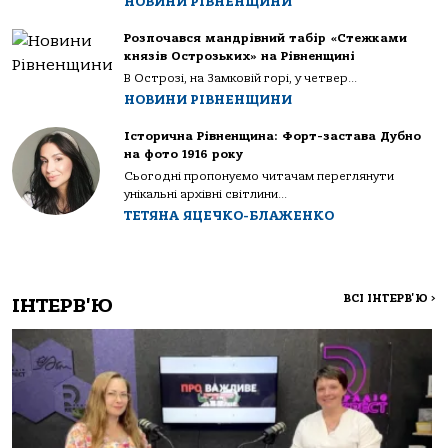
НОВИНИ РІВНЕНЩИНИ
Розпочався мандрівний табір «Стежками
князів Острозьких» на Рівненщині
В Острозі, на Замковій горі, у четвер...
НОВИНИ РІВНЕНЩИНИ
Історична Рівненщина: Форт-застава Дубно
на фото 1916 року
Сьогодні пропонуємо читачам переглянути
унікальні архівні світлини...
ТЕТЯНА ЯЦЕЧКО-БЛАЖЕНКО
ВСІ ІНТЕРВ'Ю
>
ІНТЕРВ'Ю