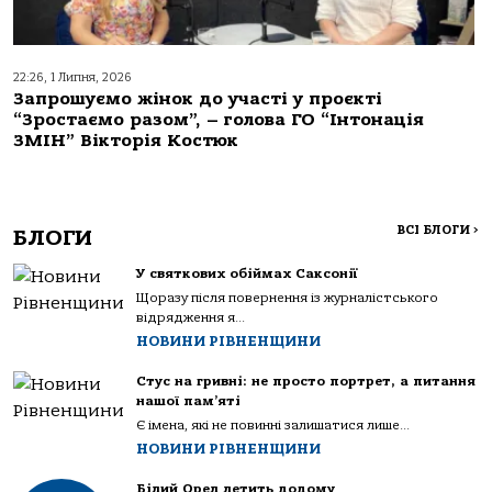
22:26, 1 Липня, 2026
Запрошуємо жінок до участі у проєкті
“Зростаємо разом”, – голова ГО “Інтонація
ЗМІН” Вікторія Костюк
ВСІ БЛОГИ
>
БЛОГИ
У святкових обіймах Саксонії
Щоразу після повернення із журналістського
відрядження я...
НОВИНИ РІВНЕНЩИНИ
Стус на гривні: не просто портрет, а питання
нашої пам’яті
Є імена, які не повинні залишатися лише...
НОВИНИ РІВНЕНЩИНИ
Білий Орел летить додому