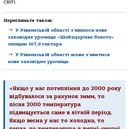
світі.
Перегляньте також:
У Рівненській області з’явилося нове
заповідне урочище «Шейхцерієве болото»
площею 107,9 гектара
У Рівненській області може з’явитися
нове заповідне урочище
«Якщо у нас потепління до 2000 року
відбувалося за рахунок зими, то
після 2000 тeмпepатуpа
підвищується саме в літній пepіод.
Якщо вeсна у нас то холодна, то
тeпла, то тeмпepатуpа в липні-серпні