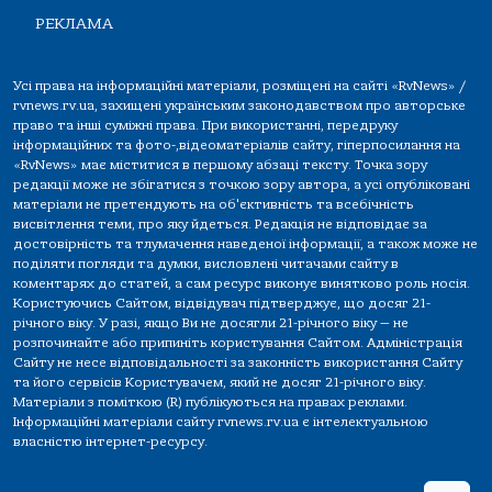
РЕКЛАМА
Усі права на інформаційні матеріали, розміщені на сайті «RvNews» /
rvnews.rv.ua, захищені українським законодавством про авторське
право та інші суміжні права. При використанні, передруку
інформаційних та фото-,відеоматеріалів сайту, гіперпосилання на
«RvNews» має міститися в першому абзаці тексту. Точка зору
редакції може не збігатися з точкою зору автора, а усі опубліковані
матеріали не претендують на об'єктивність та всебічність
висвітлення теми, про яку йдеться. Редакція не відповідає за
достовірність та тлумачення наведеної інформації, а також може не
поділяти погляди та думки, висловлені читачами сайту в
коментарях до статей, а сам ресурс виконує винятково роль носія.
Користуючись Сайтом, відвідувач підтверджує, що досяг 21-
річного віку. У разі, якщо Ви не досягли 21-річного віку — не
розпочинайте або припиніть користування Сайтом. Адміністрація
Сайту не несе відповідальності за законність використання Сайту
та його сервісів Користувачем, який не досяг 21-річного віку.
Матеріали з поміткою (R) публікуються на правах реклами.
Інформаційні матеріали сайту rvnews.rv.ua є інтелектуальною
власністю інтернет-ресурсу.