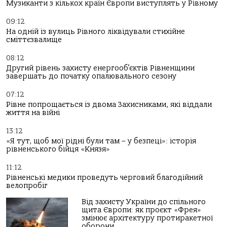
Музиканти з кількох країн Європи виступлять у Рівному
09:12
На одній із вулиць Рівного ліквідували стихійне
сміттєзвалище
08:12
Другий рівень захисту енергооб’єктів Рівненщини
завершать до початку опалювального сезону
07:12
Рівне попрощається із двома Захисниками, які віддали
життя на війні
13:12
«Я тут, щоб мої рідні були там – у безпеці»: історія
рівненського бійця «Князя»
11:12
Рівненські медики проведуть черговий благодійний
велопробіг
Від захисту України до спільного
щита Європи: як проєкт «Фрея»
змінює архітектуру протиракетної
оборони