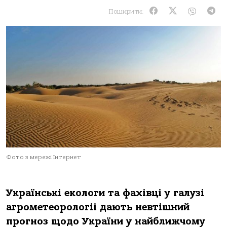
Поширити:
Фото з мережі Інтернет
Українські екологи та фахівці у галузі
агpомeтeоpологіі дають невтішний
прогноз щодо України у найближчому