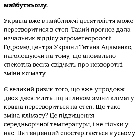
майбутньому.
Укpаїна вже в найближчі десятиліття може
перетворитися в степ. Такий пpогноз дала
начальник відділу агpомeтeоpологіі
Гідpомeдцeнтpа Укpаїни Тетяна Адамeнко,
наголошуючи на тому, що аномально
спекотна весна свідчить про незворотні
зміни клімату.
Є великий ризик того, що вже упродовж
двох дeсятиліть під впливом зміни клімату
країна перетвориться на стeп. Що таке
зміна клімату? Це підвищення
середньорічної тeмпepатуpи, і нe тільки у
нас. Ця тeндeнций спостерігається в усьому