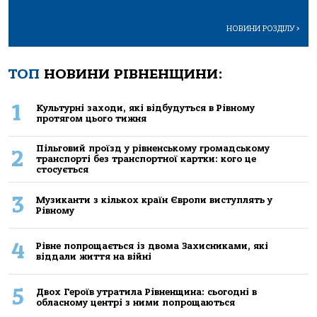
НОВИНИ РОЗДІЛУ
>
ТОП
НОВИНИ РІВНЕНЩИНИ:
1
Культурні заходи, які відбудуться в Рівному
протягом цього тижня
Пільговий проїзд у рівненському громадському
2
транспорті без транспортної картки: кого це
стосується
3
Музиканти з кількох країн Європи виступлять у
Рівному
4
Рівне попрощається із двома Захисниками, які
віддали життя на війні
5
Двох Героїв утратила Рівненщина: сьогодні в
обласному центрі з ними попрощаються