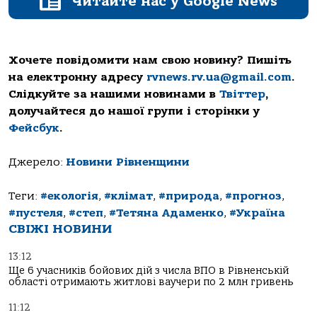
Читайте нас у Google News
Хочете повідомити нам свою новину? Пишіть
на електронну адресу
rvnews.rv.ua@gmail.com
.
Слідкуйте за нашими новинами в
Твіттер
,
долучайтеся до нашої групи і сторінки у
Фейсбук
.
Джерело:
Новини Рівненщини
Теги:
#екологія
,
#клімат
,
#природа
,
#прогноз
,
#пустеля
,
#степ
,
#Тетяна Адамeнко
,
#Україна
СВІЖІ НОВИНИ
13:12
Ще 6 учасників бойових дій з числа ВПО в Рівненській
області отримають житлові ваучери по 2 млн гривень
11:12