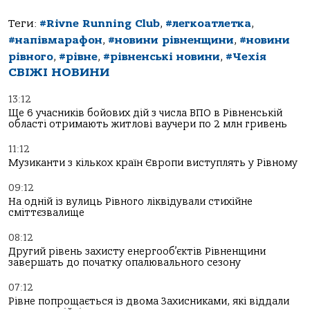
Теги:
#Rivne Running Club
,
#легкоатлетка
,
#напівмарафон
,
#новини рівненщини
,
#новини
рівного
,
#рівне
,
#рівненські новини
,
#Чехія
СВІЖІ НОВИНИ
13:12
Ще 6 учасників бойових дій з числа ВПО в Рівненській
області отримають житлові ваучери по 2 млн гривень
11:12
Музиканти з кількох країн Європи виступлять у Рівному
09:12
На одній із вулиць Рівного ліквідували стихійне
сміттєзвалище
08:12
Другий рівень захисту енергооб’єктів Рівненщини
завершать до початку опалювального сезону
07:12
Рівне попрощається із двома Захисниками, які віддали