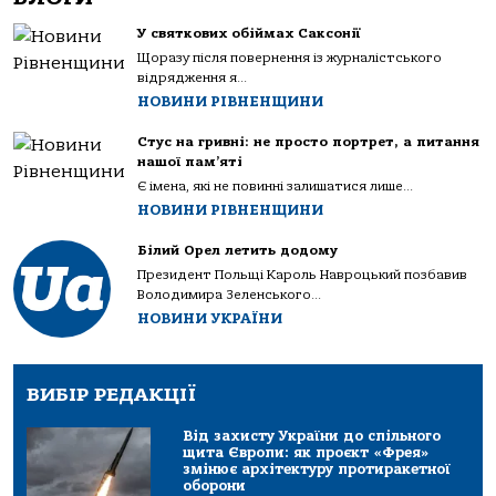
У святкових обіймах Саксонії
Щоразу після повернення із журналістського
відрядження я...
НОВИНИ РІВНЕНЩИНИ
Стус на гривні: не просто портрет, а питання
нашої пам’яті
Є імена, які не повинні залишатися лише...
НОВИНИ РІВНЕНЩИНИ
Білий Орел летить додому
Президент Польщі Кароль Навроцький позбавив
Володимира Зеленського...
НОВИНИ УКРАЇНИ
ВИБІР РЕДАКЦІЇ
Від захисту України до спільного
щита Європи: як проєкт «Фрея»
змінює архітектуру протиракетної
оборони