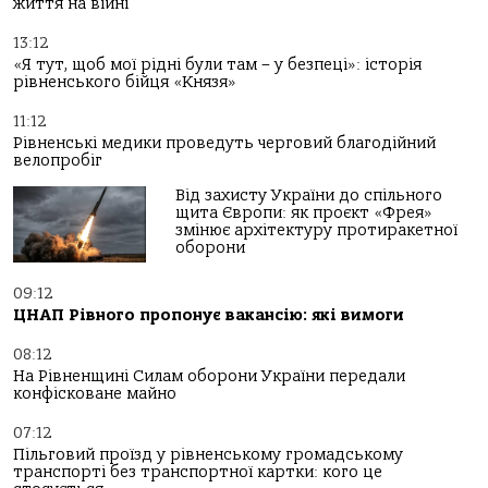
життя на війні
13:12
«Я тут, щоб мої рідні були там – у безпеці»: історія
рівненського бійця «Князя»
11:12
Рівненські медики проведуть черговий благодійний
велопробіг
Від захисту України до спільного
щита Європи: як проєкт «Фрея»
змінює архітектуру протиракетної
оборони
09:12
ЦНАП Рівного пропонує вакансію: які вимоги
08:12
На Рівненщині Силам оборони України передали
конфісковане майно
07:12
Пільговий проїзд у рівненському громадському
транспорті без транспортної картки: кого це