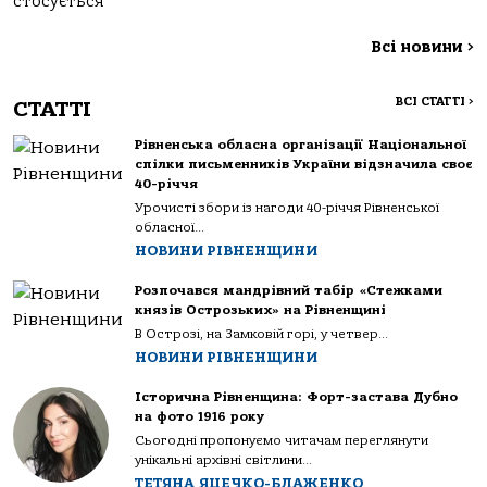
стосується
Всі новини
>
ВСІ СТАТТІ
>
СТАТТІ
Рівненська обласна організації Національної
спілки письменників України відзначила своє
40-річчя
Урочисті збори із нагоди 40-річчя Рівненської
обласної...
НОВИНИ РІВНЕНЩИНИ
Розпочався мандрівний табір «Стежками
князів Острозьких» на Рівненщині
В Острозі, на Замковій горі, у четвер...
НОВИНИ РІВНЕНЩИНИ
Історична Рівненщина: Форт-застава Дубно
на фото 1916 року
Сьогодні пропонуємо читачам переглянути
унікальні архівні світлини...
ТЕТЯНА ЯЦЕЧКО-БЛАЖЕНКО