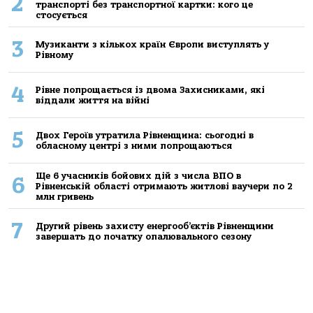
2
транспорті без транспортної картки: кого це
стосується
3
Музиканти з кількох країн Європи виступлять у
Рівному
4
Рівне попрощається із двома Захисниками, які
віддали життя на війні
5
Двох Героїв утратила Рівненщина: сьогодні в
обласному центрі з ними попрощаються
Ще 6 учасників бойових дій з числа ВПО в
6
Рівненській області отримають житлові ваучери по 2
млн гривень
7
Другий рівень захисту енергооб’єктів Рівненщини
завершать до початку опалювального сезону