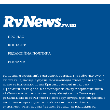
ПРО НАС
КОНТАКТИ
РЕДАКЦІЙНА ПОЛІТИКА
РЕКЛАМА
Усі права на інформаційні матеріали, розміщені на сайті «RvNews» /
rvnews.rv.ua, захищені українським законодавством про авторське
право та інші суміжні права. При використанні, передруку
інформаційних та фото-,відеоматеріалів сайту, гіперпосилання на
«RvNews» має міститися в першому абзаці тексту. Точка зору
редакції може не збігатися з точкою зору автора, а усі опубліковані
матеріали не претендують на об'єктивність та всебічність
висвітлення теми, про яку йдеться. Редакція не відповідає за