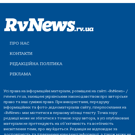
ПРО НАС
КОНТАКТИ
РЕДАКЦІЙНА ПОЛІТИКА
РЕКЛАМА
Усі права на інформаційні матеріали, розміщені на сайті «RvNews» /
rvnews.rv.ua, захищені українським законодавством про авторське
право та інші суміжні права. При використанні, передруку
інформаційних та фото-,відеоматеріалів сайту, гіперпосилання на
«RvNews» має міститися в першому абзаці тексту. Точка зору
редакції може не збігатися з точкою зору автора, а усі опубліковані
матеріали не претендують на об'єктивність та всебічність
висвітлення теми, про яку йдеться. Редакція не відповідає за
достовірність та тлумачення наведеної інформації, а також може не