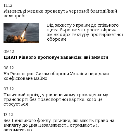
11:12
Рівненські медики проведуть черговий благодійний
велопробіг
Від захисту України до спільного
щита Європи: як проєкт «Фрея»
змінює архітектуру протиракетної
оборони
09:12
ЦНАП Рівного пропонує вакансію: які вимоги
08:12
На Рівненщині Силам оборони України передали
конфісковане майно
07:12
Пільговий проїзд у рівненському громадському
транспорті без транспортної картки: кого це
стосується
13:12
Без Пенсійного фонду: рівняни, які мають право на
виплату до Дня Незалежності, отримають її
автоматично