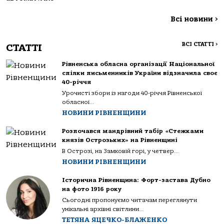
Всі новини
>
ВСІ СТАТТІ
>
СТАТТІ
Рівненська обласна організації Національної
спілки письменників України відзначила своє
40-річчя
Урочисті збори із нагоди 40-річчя Рівненської
обласної...
НОВИНИ РІВНЕНЩИНИ
Розпочався мандрівний табір «Стежками
князів Острозьких» на Рівненщині
В Острозі, на Замковій горі, у четвер...
НОВИНИ РІВНЕНЩИНИ
Історична Рівненщина: Форт-застава Дубно
на фото 1916 року
Сьогодні пропонуємо читачам переглянути
унікальні архівні світлини...
ТЕТЯНА ЯЦЕЧКО-БЛАЖЕНКО