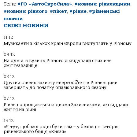
Теги:
#ГО «АвтоЄвроСила»
,
#новини рівненщини
,
#новини рівного
,
#пікет
,
#рівне
,
#рівненські
новини
СВІЖІ НОВИНИ
11:12
Музиканти з кількох країн Європи виступлять у Рівному
09:12
На одній із вулиць Рівного ліквідували стихійне
сміттєзвалище
08:12
Другий рівень захисту енергооб’єктів Рівненщини
завершать до початку опалювального сезону
07:12
Рівне попрощається із двома Захисниками, які віддали
життя на війні
13:12
«Я тут, щоб мої рідні були там – у безпеці»: історія
рівненського бійця «Князя»