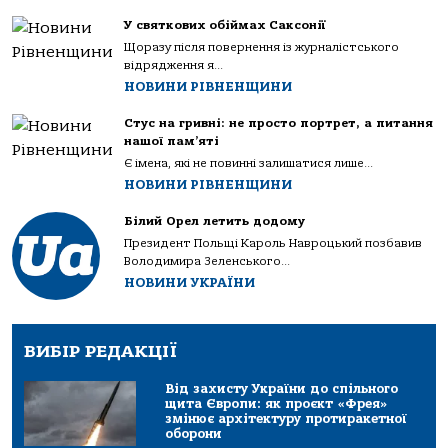
У святкових обіймах Саксонії
Щоразу після повернення із журналістського
відрядження я...
НОВИНИ РІВНЕНЩИНИ
Стус на гривні: не просто портрет, а питання
нашої пам’яті
Є імена, які не повинні залишатися лише...
НОВИНИ РІВНЕНЩИНИ
Білий Орел летить додому
Президент Польщі Кароль Навроцький позбавив
Володимира Зеленського...
НОВИНИ УКРАЇНИ
ВИБІР РЕДАКЦІЇ
Від захисту України до спільного
щита Європи: як проєкт «Фрея»
змінює архітектуру протиракетної
оборони