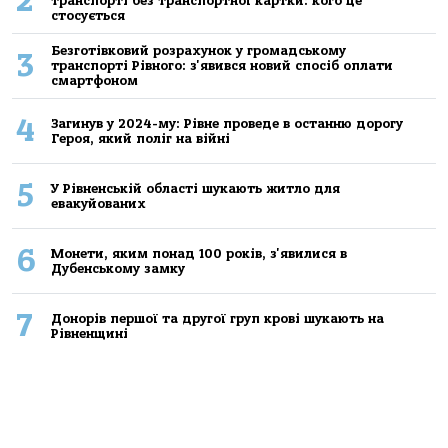
2
транспорті без транспортної картки: кого це
стосується
Безготівковий розрахунок у громадському
3
транспорті Рівного: з'явився новий спосіб оплати
смартфоном
4
Загинув у 2024-му: Рівне проведе в останню дорогу
Героя, який поліг на війні
5
У Рівненській області шукають житло для
евакуйованих
6
Монети, яким понад 100 років, з'явилися в
Дубенському замку
7
Донорів першої та другої груп крові шукають на
Рівненщині