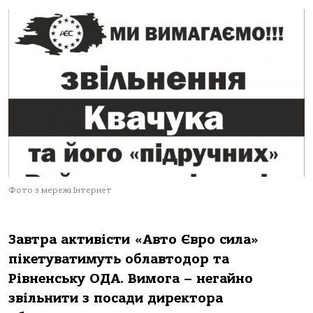
Фото з мережі Інтернет
Завтра активісти «Авто Євро сила»
пікетуватимуть облавтодор та
Рівненську ОДА. Вимога – негайно
звільнити з посади директора