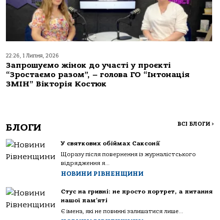
22:26, 1 Липня, 2026
Запрошуємо жінок до участі у проєкті
“Зростаємо разом”, – голова ГО “Інтонація
ЗМІН” Вікторія Костюк
ВСІ БЛОГИ
>
БЛОГИ
У святкових обіймах Саксонії
Щоразу після повернення із журналістського
відрядження я...
НОВИНИ РІВНЕНЩИНИ
Стус на гривні: не просто портрет, а питання
нашої пам’яті
Є імена, які не повинні залишатися лише...