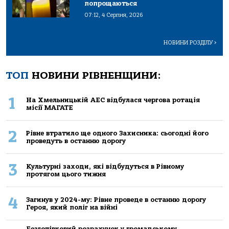
попрощаються
07:12, 4 Серпня, 2026
НОВИНИ РОЗДІЛУ
>
ТОП
НОВИНИ РІВНЕНЩИНИ:
1
На Хмельницькій АЕС відбулася чергова ротація
місії МАГАТЕ
2
Рівне втратило ще одного Захисника: сьогодні його
проведуть в останню дорогу
3
Культурні заходи, які відбудуться в Рівному
протягом цього тижня
4
Загинув у 2024-му: Рівне проведе в останню дорогу
Героя, який поліг на війні
Безготівковий розрахунок у громадському