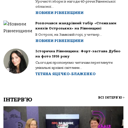
Урочисті збори із нагоди 40-річчя Рівненської
обласної...
НОВИНИ РІВНЕНЩИНИ
Розпочався мандрівний табір «Стежками
князів Острозьких» на Рівненщині
В Острозі, на Замковій горі, у четвер...
НОВИНИ РІВНЕНЩИНИ
Історична Рівненщина: Форт-застава Дубно
на фото 1916 року
Сьогодні пропонуємо читачам переглянути
унікальні архівні світлини...
ТЕТЯНА ЯЦЕЧКО-БЛАЖЕНКО
ВСІ ІНТЕРВ'Ю
>
ІНТЕРВ'Ю