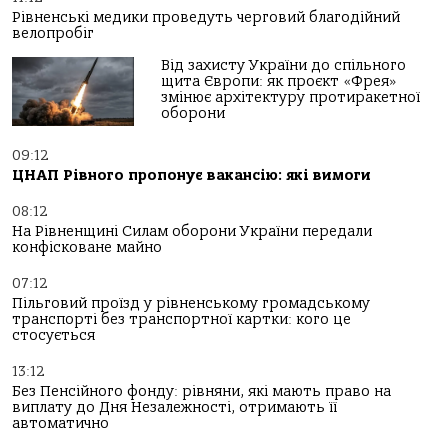
Рівненські медики проведуть черговий благодійний
велопробіг
Від захисту України до спільного
щита Європи: як проєкт «Фрея»
змінює архітектуру протиракетної
оборони
09:12
ЦНАП Рівного пропонує вакансію: які вимоги
08:12
На Рівненщині Силам оборони України передали
конфісковане майно
07:12
Пільговий проїзд у рівненському громадському
транспорті без транспортної картки: кого це
стосується
13:12
Без Пенсійного фонду: рівняни, які мають право на
виплату до Дня Незалежності, отримають її
автоматично