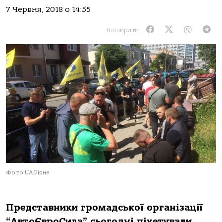
7 Червня, 2018 о 14:55
Поширити:
Фото UA:Рівне
Представники громадської організації
“АвтоЄвроСила” сьогодні пікетували