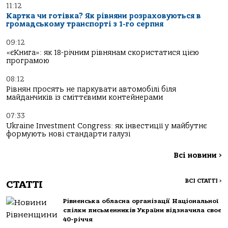
11:12
Картка чи готівка? Як рівняни розраховуються в
громадському транспорті з 1-го серпня
09:12
«єКнига»: як 18-річним рівнянам скористатися цією
програмою
08:12
Рівнян просять не паркувати автомобілі біля
майданчиків із сміттєвими контейнерами
07:33
Ukraine Investment Congress: як інвестиції у майбутнє
формують нові стандарти галузі
Всі новини
>
ВСІ СТАТТІ
>
СТАТТІ
Рівненська обласна організації Національної
спілки письменників України відзначила своє
40-річчя