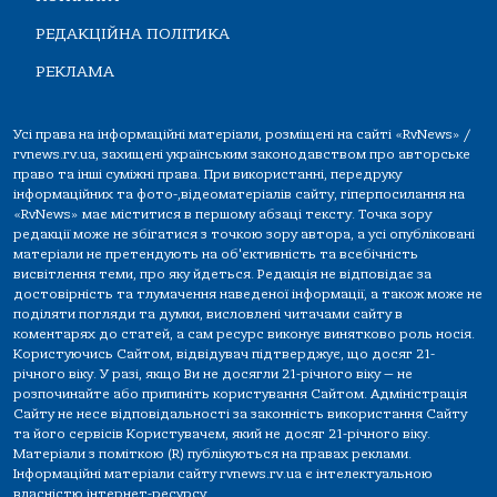
РЕДАКЦІЙНА ПОЛІТИКА
РЕКЛАМА
Усі права на інформаційні матеріали, розміщені на сайті «RvNews» /
rvnews.rv.ua, захищені українським законодавством про авторське
право та інші суміжні права. При використанні, передруку
інформаційних та фото-,відеоматеріалів сайту, гіперпосилання на
«RvNews» має міститися в першому абзаці тексту. Точка зору
редакції може не збігатися з точкою зору автора, а усі опубліковані
матеріали не претендують на об'єктивність та всебічність
висвітлення теми, про яку йдеться. Редакція не відповідає за
достовірність та тлумачення наведеної інформації, а також може не
поділяти погляди та думки, висловлені читачами сайту в
коментарях до статей, а сам ресурс виконує винятково роль носія.
Користуючись Сайтом, відвідувач підтверджує, що досяг 21-
річного віку. У разі, якщо Ви не досягли 21-річного віку — не
розпочинайте або припиніть користування Сайтом. Адміністрація
Сайту не несе відповідальності за законність використання Сайту
та його сервісів Користувачем, який не досяг 21-річного віку.
Матеріали з поміткою (R) публікуються на правах реклами.
Інформаційні матеріали сайту rvnews.rv.ua є інтелектуальною
власністю інтернет-ресурсу.