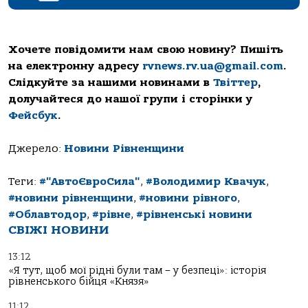
Хочете повідомити нам свою новину? Пишіть
на електронну адресу
rvnews.rv.ua@gmail.com
.
Слідкуйте за нашими новинами в
Твіттер
,
долучайтеся до нашої групи і сторінки у
Фейсбук
.
Джерело:
Новини Рівненщини
Теги:
#"АвтоЄвроСила"
,
#Володимир Квачук
,
#новини рівненщини
,
#новини рівного
,
#Облавтодор
,
#рівне
,
#рівненські новини
СВІЖІ НОВИНИ
13:12
«Я тут, щоб мої рідні були там – у безпеці»: історія
рівненського бійця «Князя»
11:12