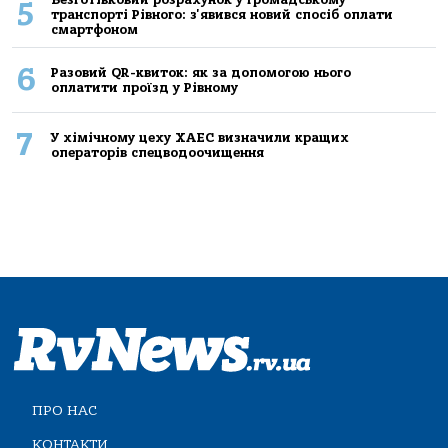
5
транспорті Рівного: з'явився новий спосіб оплати
смартфоном
6
Разовий QR-квиток: як за допомогою нього
оплатити проїзд у Рівному
7
У хімічному цеху ХАЕС визначили кращих
операторів спецводоочищення
ПРО НАС
КОНТАКТИ