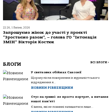
22:26, 1 Липня, 2026
Запрошуємо жінок до участі у проєкті
“Зростаємо разом”, – голова ГО “Інтонація
ЗМІН” Вікторія Костюк
ВСІ БЛОГИ
>
БЛОГИ
У святкових обіймах Саксонії
Щоразу після повернення із журналістського
відрядження я...
НОВИНИ РІВНЕНЩИНИ
Стус на гривні: не просто портрет, а питання
нашої пам’яті
Є імена, які не повинні залишатися лише...