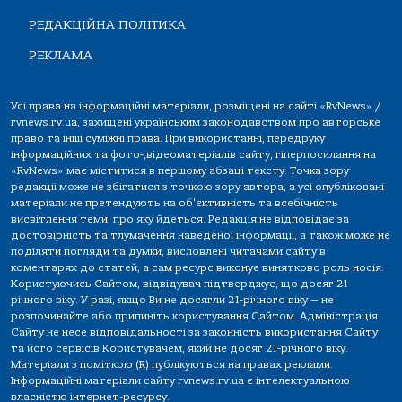
РЕДАКЦІЙНА ПОЛІТИКА
РЕКЛАМА
Усі права на інформаційні матеріали, розміщені на сайті «RvNews» /
rvnews.rv.ua, захищені українським законодавством про авторське
право та інші суміжні права. При використанні, передруку
інформаційних та фото-,відеоматеріалів сайту, гіперпосилання на
«RvNews» має міститися в першому абзаці тексту. Точка зору
редакції може не збігатися з точкою зору автора, а усі опубліковані
матеріали не претендують на об'єктивність та всебічність
висвітлення теми, про яку йдеться. Редакція не відповідає за
достовірність та тлумачення наведеної інформації, а також може не
поділяти погляди та думки, висловлені читачами сайту в
коментарях до статей, а сам ресурс виконує винятково роль носія.
Користуючись Сайтом, відвідувач підтверджує, що досяг 21-
річного віку. У разі, якщо Ви не досягли 21-річного віку — не
розпочинайте або припиніть користування Сайтом. Адміністрація
Сайту не несе відповідальності за законність використання Сайту
та його сервісів Користувачем, який не досяг 21-річного віку.
Матеріали з поміткою (R) публікуються на правах реклами.
Інформаційні матеріали сайту rvnews.rv.ua є інтелектуальною
власністю інтернет-ресурсу.