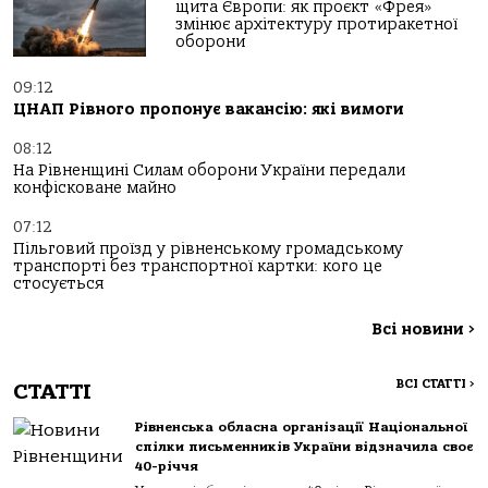
щита Європи: як проєкт «Фрея»
змінює архітектуру протиракетної
оборони
09:12
ЦНАП Рівного пропонує вакансію: які вимоги
08:12
На Рівненщині Силам оборони України передали
конфісковане майно
07:12
Пільговий проїзд у рівненському громадському
транспорті без транспортної картки: кого це
стосується
Всі новини
>
ВСІ СТАТТІ
>
СТАТТІ
Рівненська обласна організації Національної
спілки письменників України відзначила своє
40-річчя