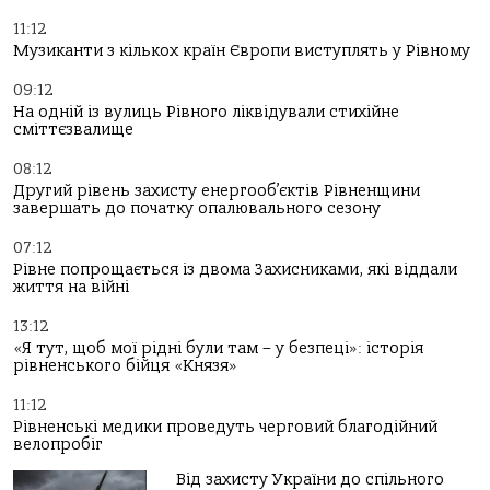
11:12
Музиканти з кількох країн Європи виступлять у Рівному
09:12
На одній із вулиць Рівного ліквідували стихійне
сміттєзвалище
08:12
Другий рівень захисту енергооб’єктів Рівненщини
завершать до початку опалювального сезону
07:12
Рівне попрощається із двома Захисниками, які віддали
життя на війні
13:12
«Я тут, щоб мої рідні були там – у безпеці»: історія
рівненського бійця «Князя»
11:12
Рівненські медики проведуть черговий благодійний
велопробіг
Від захисту України до спільного