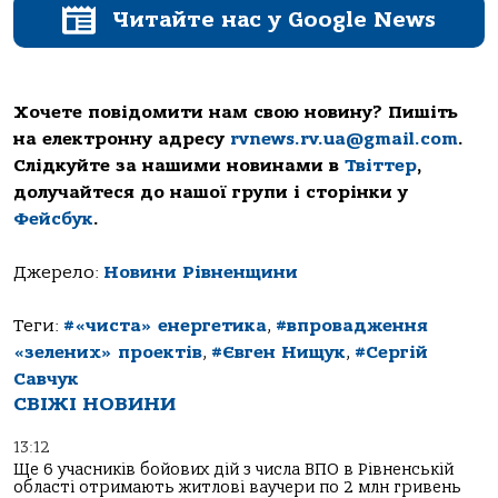
Читайте нас у Google News
Хочете повідомити нам свою новину? Пишіть
на електронну адресу
rvnews.rv.ua@gmail.com
.
Слідкуйте за нашими новинами в
Твіттер
,
долучайтеся до нашої групи і сторінки у
Фейсбук
.
Джерело:
Новини Рівненщини
Теги:
#«чиста» енергетика
,
#впровадження
«зелених» проектів
,
#Євген Нищук
,
#Сергій
Савчук
СВІЖІ НОВИНИ
13:12
Ще 6 учасників бойових дій з числа ВПО в Рівненській
області отримають житлові ваучери по 2 млн гривень