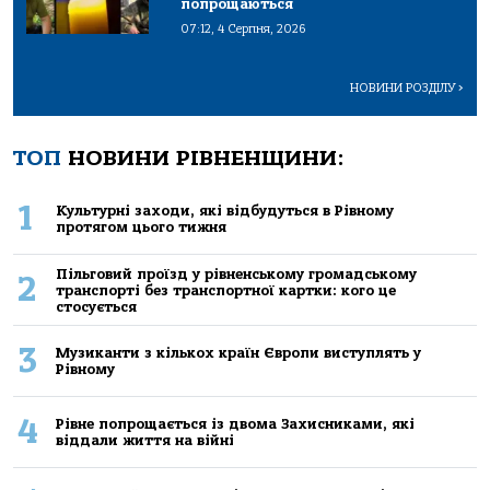
попрощаються
07:12, 4 Серпня, 2026
НОВИНИ РОЗДІЛУ
>
ТОП
НОВИНИ РІВНЕНЩИНИ:
1
Культурні заходи, які відбудуться в Рівному
протягом цього тижня
Пільговий проїзд у рівненському громадському
2
транспорті без транспортної картки: кого це
стосується
3
Музиканти з кількох країн Європи виступлять у
Рівному
4
Рівне попрощається із двома Захисниками, які
віддали життя на війні