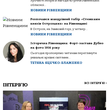
Урочисті збори із нагоди 40-річчя Рівненської
обласної...
НОВИНИ РІВНЕНЩИНИ
Розпочався мандрівний табір «Стежками
князів Острозьких» на Рівненщині
В Острозі, на Замковій горі, у четвер...
НОВИНИ РІВНЕНЩИНИ
Історична Рівненщина: Форт-застава Дубно
на фото 1916 року
Сьогодні пропонуємо читачам переглянути
унікальні архівні світлини...
ТЕТЯНА ЯЦЕЧКО-БЛАЖЕНКО
ВСІ ІНТЕРВ'Ю
>
ІНТЕРВ'Ю