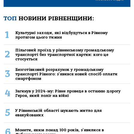
ТОП
НОВИНИ РІВНЕНЩИНИ:
1
Культурні заходи, які відбудуться в Рівному
протягом цього тижня
Пільговий проїзд у рівненському громадському
2
транспорті без транспортної картки: кого це
стосується
Безготівковий розрахунок у громадському
3
транспорті Рівного: з'явився новий спосіб оплати
смартфоном
4
Загинув у 2024-му: Рівне проведе в останню дорогу
Героя, який поліг на війні
5
У Рівненській області шукають житло для
евакуйованих
6
Монети, яким понад 100 років, з'явилися в