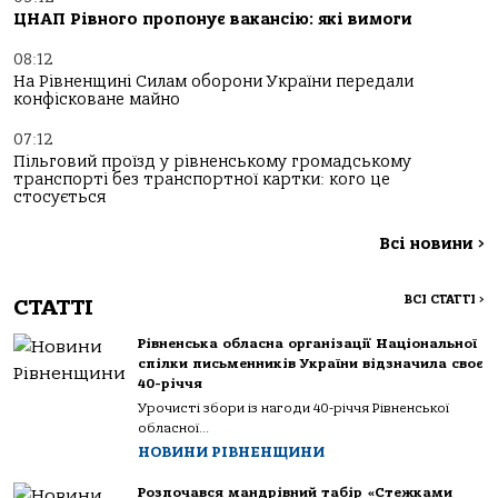
ЦНАП Рівного пропонує вакансію: які вимоги
08:12
На Рівненщині Силам оборони України передали
конфісковане майно
07:12
Пільговий проїзд у рівненському громадському
транспорті без транспортної картки: кого це
стосується
Всі новини
>
ВСІ СТАТТІ
>
СТАТТІ
Рівненська обласна організації Національної
спілки письменників України відзначила своє
40-річчя
Урочисті збори із нагоди 40-річчя Рівненської
обласної...
НОВИНИ РІВНЕНЩИНИ
Розпочався мандрівний табір «Стежками