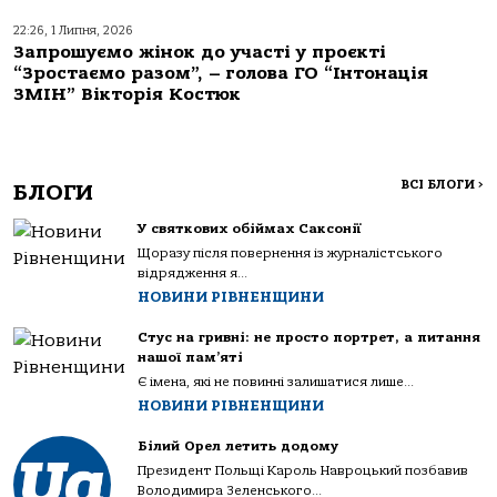
22:26, 1 Липня, 2026
Запрошуємо жінок до участі у проєкті
“Зростаємо разом”, – голова ГО “Інтонація
ЗМІН” Вікторія Костюк
ВСІ БЛОГИ
>
БЛОГИ
У святкових обіймах Саксонії
Щоразу після повернення із журналістського
відрядження я...
НОВИНИ РІВНЕНЩИНИ
Стус на гривні: не просто портрет, а питання
нашої пам’яті
Є імена, які не повинні залишатися лише...
НОВИНИ РІВНЕНЩИНИ
Білий Орел летить додому
Президент Польщі Кароль Навроцький позбавив
Володимира Зеленського...