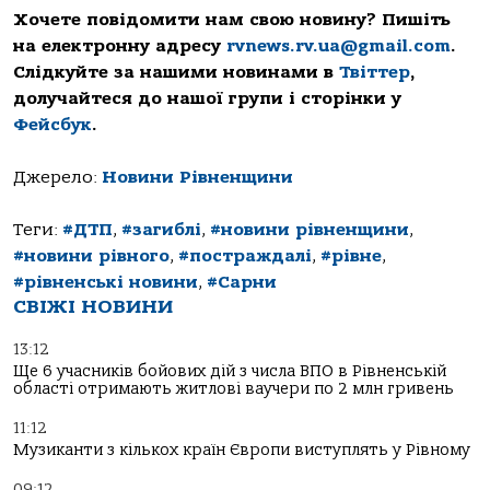
Хочете повідомити нам свою новину? Пишіть
на електронну адресу
rvnews.rv.ua@gmail.com
.
Слідкуйте за нашими новинами в
Твіттер
,
долучайтеся до нашої групи і сторінки у
Фейсбук
.
Джерело:
Новини Рівненщини
Теги:
#ДТП
,
#загиблі
,
#новини рівненщини
,
#новини рівного
,
#постраждалі
,
#рівне
,
#рівненські новини
,
#Сарни
СВІЖІ НОВИНИ
13:12
Ще 6 учасників бойових дій з числа ВПО в Рівненській
області отримають житлові ваучери по 2 млн гривень
11:12
Музиканти з кількох країн Європи виступлять у Рівному
09:12