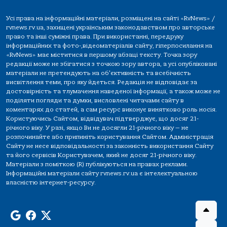
Усі права на інформаційні матеріали, розміщені на сайті «RvNews» /
rvnews.rv.ua, захищені українським законодавством про авторське
право та інші суміжні права. При використанні, передруку
інформаційних та фото-,відеоматеріалів сайту, гіперпосилання на
«RvNews» має міститися в першому абзаці тексту. Точка зору
редакції може не збігатися з точкою зору автора, а усі опубліковані
матеріали не претендують на об'єктивність та всебічність
висвітлення теми, про яку йдеться. Редакція не відповідає за
достовірність та тлумачення наведеної інформації, а також може не
поділяти погляди та думки, висловлені читачами сайту в
коментарях до статей, а сам ресурс виконує винятково роль носія.
Користуючись Сайтом, відвідувач підтверджує, що досяг 21-
річного віку. У разі, якщо Ви не досягли 21-річного віку — не
розпочинайте або припиніть користування Сайтом. Адміністрація
Сайту не несе відповідальності за законність використання Сайту
та його сервісів Користувачем, який не досяг 21-річного віку.
Матеріали з поміткою (R) публікуються на правах реклами.
Інформаційні матеріали сайту rvnews.rv.ua є інтелектуальною
власністю інтернет-ресурсу.