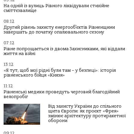
На одній із вулиць Рівного ліквідували стихійне
сміттєзвалище
08:12
Другий рівень захисту енергооб’єктів Рівненщини
завершать до початку опалювального сезону
07:12
Рівне попрощається із двома Захисниками, які віддали
життя на війні
13:12
«Я тут, щоб мої рідні були там – у безпеці»: історія
рівненського бійця «Князя»
11:12
Рівненські медики проведуть черговий благодійний
велопробіг
Від захисту України до спільного
щита Європи: як проєкт «Фрея»
змінює архітектуру протиракетної
оборони
09:12