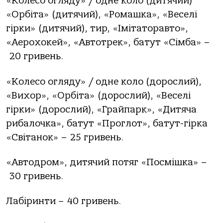
«Колесо огляду» / одне коло (дитячий)
«Орбіта» (дитячий), «Ромашка», «Веселі
гірки» (дитячий), тир, «Імітаторавто»,
«Аерохокей», «Автотрек», батут «Сімба» –
20 гривень.
«Колесо огляду» / одне коло (дорослий),
«Вихор», «Орбіта» (дорослий), «Веселі
гірки» (дорослий), «Грайпарк», «Дитяча
рибалочка», батут «Проглот», батут-гірка
«Світанок» – 25 гривень.
«Автодром», дитячий потяг «Посмішка» –
30 гривень.
Лабіринти – 40 гривень.