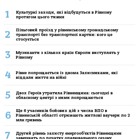
1
Культурні заходи, які відбудуться в Рівному
протягом цього тижня
Пільговий проїзд у рівненському громадському
2
транспорті без транспортної картки: кого це
стосується
3
Музиканти з кількох країн Європи виступлять у
Рівному
4
Рівне попрощається із двома Захисниками, які
віддали життя на війні
5
Двох Героїв утратила Рівненщина: сьогодні в
обласному центрі з ними попрощаються
Ще 6 учасників бойових дій з числа ВПО в
6
Рівненській області отримають житлові ваучери по 2
млн гривень
7
Другий рівень захисту енергооб’єктів Рівненщини
завершать до початку опалювального сезону