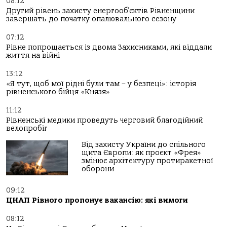
08:12
Другий рівень захисту енергооб’єктів Рівненщини
завершать до початку опалювального сезону
07:12
Рівне попрощається із двома Захисниками, які віддали
життя на війні
13:12
«Я тут, щоб мої рідні були там – у безпеці»: історія
рівненського бійця «Князя»
11:12
Рівненські медики проведуть черговий благодійний
велопробіг
Від захисту України до спільного
щита Європи: як проєкт «Фрея»
змінює архітектуру протиракетної
оборони
09:12
ЦНАП Рівного пропонує вакансію: які вимоги
08:12