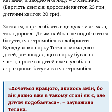
катання, а заодно й огляду – 3 хвилини.
(Вартість квитків: дорослий квиток 25 грн.,
дитячий квиток 20 грн).
Загалом, парк люблять відвідувати як малі,
так і дорослі. Дітям найбільше подобаються
батути, електромобілі та лабіринти.
Відвідувачка парку Тетяна, мама двох
дітей, розповідає, що в парку буває не
часто, проте в її дітей вже є улюблені
атракціони: батути та електромобілі.
«Хочеться кращого, якихось змін, бо
він давно вже в такому стані як є, але
дітям подобається», ­– зауважила
Тетяна.