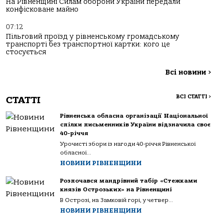
На Рівненщині Силам оборони України передали
конфісковане майно
07:12
Пільговий проїзд у рівненському громадському
транспорті без транспортної картки: кого це
стосується
Всі новини
>
ВСІ СТАТТІ
>
СТАТТІ
Рівненська обласна організації Національної
спілки письменників України відзначила своє
40-річчя
Урочисті збори із нагоди 40-річчя Рівненської
обласної...
НОВИНИ РІВНЕНЩИНИ
Розпочався мандрівний табір «Стежками
князів Острозьких» на Рівненщині
В Острозі, на Замковій горі, у четвер...
НОВИНИ РІВНЕНЩИНИ