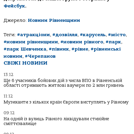
Фейсбук
.
Джерело:
Новини Рівненщини
Теги:
#атракціони
,
#дозвілля
,
#карусель
,
#місто
,
#новини рівненщини
,
#новини рівного
,
#парк
,
#парк Шевченка
,
#півник
,
#рівне
,
#рівненські
новини
,
#Черепанов
СВІЖІ НОВИНИ
13:12
Ще 6 учасників бойових дій з числа ВПО в Рівненській
області отримають житлові ваучери по 2 млн гривень
11:12
Музиканти з кількох країн Європи виступлять у Рівному
09:12
На одній із вулиць Рівного ліквідували стихійне
сміттєзвалище