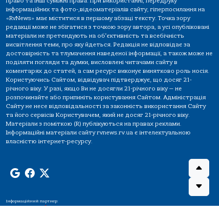
право та інші суміжні права. При використанні, передруку
інформаційних та фото-,відеоматеріалів сайту, гіперпосилання на
«RvNews» має міститися в першому абзаці тексту. Точка зору
редакції може не збігатися з точкою зору автора, а усі опубліковані
матеріали не претендують на об'єктивність та всебічність
висвітлення теми, про яку йдеться. Редакція не відповідає за
достовірність та тлумачення наведеної інформації, а також може не
поділяти погляди та думки, висловлені читачами сайту в
коментарях до статей, а сам ресурс виконує винятково роль носія.
Користуючись Сайтом, відвідувач підтверджує, що досяг 21-
річного віку. У разі, якщо Ви не досягли 21-річного віку — не
розпочинайте або припиніть користування Сайтом. Адміністрація
Сайту не несе відповідальності за законність використання Сайту
та його сервісів Користувачем, який не досяг 21-річного віку.
Матеріали з поміткою (R) публікуються на правах реклами.
Інформаційні матеріали сайту rvnews.rv.ua є інтелектуальною
власністю інтернет-ресурсу.
Інформаційний партнер: