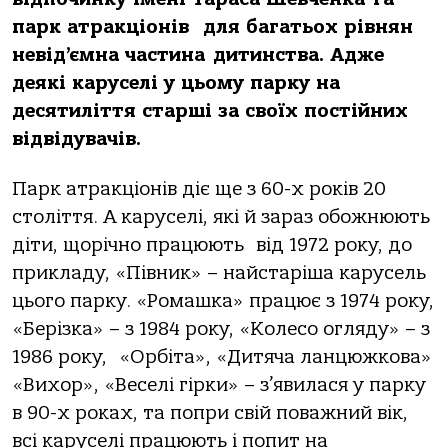
парк атракціонів для багатьох рівнян
невід’ємна частина дитинства. Адже
деякі каруселі у цьому парку на
десятиліття старші за своїх постійних
відвідувачів.
Парк атракціонів діє ще з 60-х років 20
століття. А каруселі, які й зараз обожнюють
діти, щорічно працюють від 1972 року, до
прикладу, «Півник» – найстаріша карусель
цього парку. «Ромашка» працює з 1974 року,
«Берізка» – з 1984 року, «Колесо огляду» – з
1986 року, «Орбіта», «Дитяча ланцюжкова»
«Вихор», «Веселі гірки» – з’явилася у парку
в 90-х роках, та попри свій поважний вік,
всі каруселі працюють і попит на