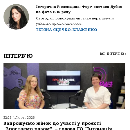
Історична Рівненщина: Форт-застава Дубно
на фото 1916 року
Сьогодні пропонуємо читачам переглянути
унікальні архівні світлини...
ТЕТЯНА ЯЦЕЧКО-БЛАЖЕНКО
ВСІ ІНТЕРВ'Ю
>
ІНТЕРВ'Ю
22:26, 1 Липня, 2026
Запрошуємо жінок до участі у проєкті
“Зростаємо разом”, – голова ГО “Інтонація