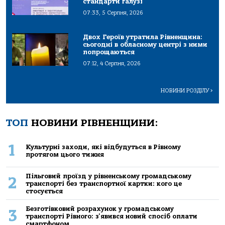
стандарти галузі
07:33, 5 Серпня, 2026
Двох Героїв утратила Рівненщина:
сьогодні в обласному центрі з ними
попрощаються
07:12, 4 Серпня, 2026
НОВИНИ РОЗДІЛУ
>
ТОП
НОВИНИ РІВНЕНЩИНИ:
1
Культурні заходи, які відбудуться в Рівному
протягом цього тижня
Пільговий проїзд у рівненському громадському
2
транспорті без транспортної картки: кого це
стосується
Безготівковий розрахунок у громадському
3
транспорті Рівного: з'явився новий спосіб оплати
смартфоном