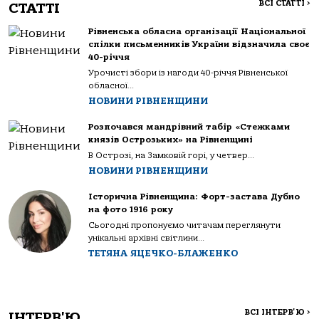
ВСІ СТАТТІ
>
СТАТТІ
Рівненська обласна організації Національної
спілки письменників України відзначила своє
40-річчя
Урочисті збори із нагоди 40-річчя Рівненської
обласної...
НОВИНИ РІВНЕНЩИНИ
Розпочався мандрівний табір «Стежками
князів Острозьких» на Рівненщині
В Острозі, на Замковій горі, у четвер...
НОВИНИ РІВНЕНЩИНИ
Історична Рівненщина: Форт-застава Дубно
на фото 1916 року
Сьогодні пропонуємо читачам переглянути
унікальні архівні світлини...
ТЕТЯНА ЯЦЕЧКО-БЛАЖЕНКО
ВСІ ІНТЕРВ'Ю
>
ІНТЕРВ'Ю