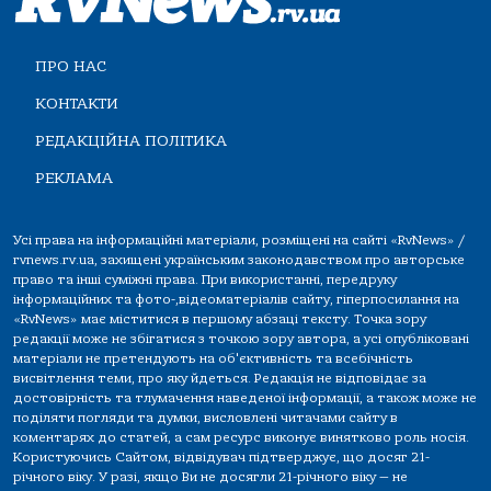
ПРО НАС
КОНТАКТИ
РЕДАКЦІЙНА ПОЛІТИКА
РЕКЛАМА
Усі права на інформаційні матеріали, розміщені на сайті «RvNews» /
rvnews.rv.ua, захищені українським законодавством про авторське
право та інші суміжні права. При використанні, передруку
інформаційних та фото-,відеоматеріалів сайту, гіперпосилання на
«RvNews» має міститися в першому абзаці тексту. Точка зору
редакції може не збігатися з точкою зору автора, а усі опубліковані
матеріали не претендують на об'єктивність та всебічність
висвітлення теми, про яку йдеться. Редакція не відповідає за
достовірність та тлумачення наведеної інформації, а також може не
поділяти погляди та думки, висловлені читачами сайту в
коментарях до статей, а сам ресурс виконує винятково роль носія.
Користуючись Сайтом, відвідувач підтверджує, що досяг 21-
річного віку. У разі, якщо Ви не досягли 21-річного віку — не