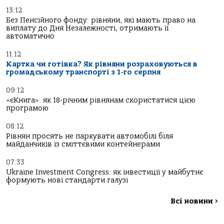
13:12
Без Пенсійного фонду: рівняни, які мають право на
виплату до Дня Незалежності, отримають її
автоматично
11:12
Картка чи готівка? Як рівняни розраховуються в
громадському транспорті з 1-го серпня
09:12
«єКнига»: як 18-річним рівнянам скористатися цією
програмою
08:12
Рівнян просять не паркувати автомобілі біля
майданчиків із сміттєвими контейнерами
07:33
Ukraine Investment Congress: як інвестиції у майбутнє
формують нові стандарти галузі
Всі новини
>