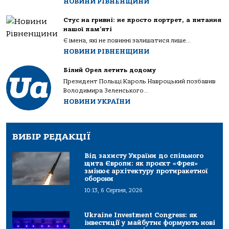
НОВИНИ РІВНЕНЩИНИ
Стус на гривні: не просто портрет, а питання
нашої пам’яті
Є імена, які не повинні залишатися лише...
НОВИНИ РІВНЕНЩИНИ
Білий Орел летить додому
Президент Польщі Кароль Навроцький позбавив
Володимира Зеленського...
НОВИНИ УКРАЇНИ
ВИБІР РЕДАКЦІЇ
Від захисту України до спільного
щита Європи: як проєкт «Фрея»
змінює архітектуру протиракетної
оборони
10:13, 6 Серпня, 2026
Ukraine Investment Congress: як
інвестиції у майбутнє формують нові