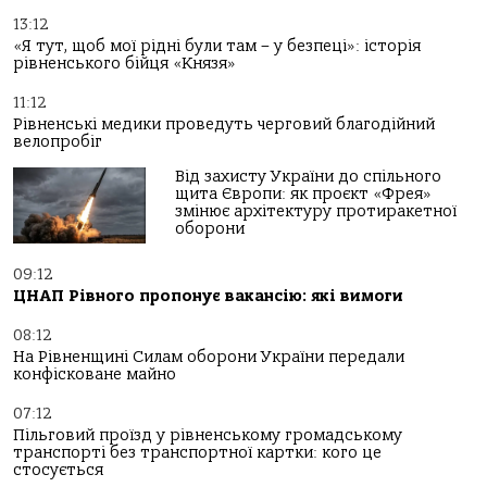
13:12
«Я тут, щоб мої рідні були там – у безпеці»: історія
рівненського бійця «Князя»
11:12
Рівненські медики проведуть черговий благодійний
велопробіг
Від захисту України до спільного
щита Європи: як проєкт «Фрея»
змінює архітектуру протиракетної
оборони
09:12
ЦНАП Рівного пропонує вакансію: які вимоги
08:12
На Рівненщині Силам оборони України передали
конфісковане майно
07:12
Пільговий проїзд у рівненському громадському
транспорті без транспортної картки: кого це
стосується