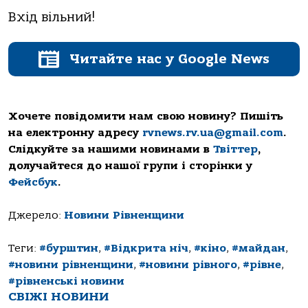
Вхід вільний!
Читайте нас у Google News
Хочете повідомити нам свою новину? Пишіть
на електронну адресу
rvnews.rv.ua@gmail.com
.
Слідкуйте за нашими новинами в
Твіттер
,
долучайтеся до нашої групи і сторінки у
Фейсбук
.
Джерело:
Новини Рівненщини
Теги:
#бурштин
,
#Відкрита ніч
,
#кіно
,
#майдан
,
#новини рівненщини
,
#новини рівного
,
#рівне
,
#рівненські новини
СВІЖІ НОВИНИ