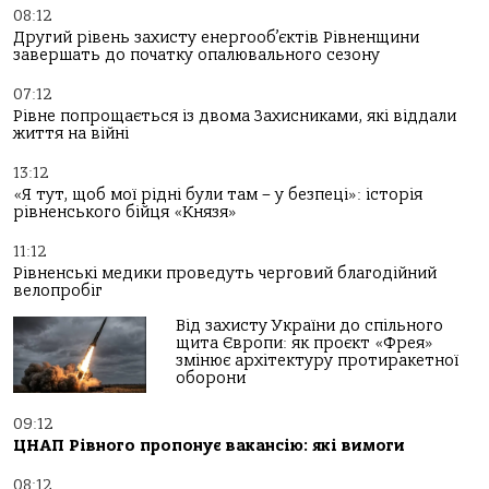
08:12
Другий рівень захисту енергооб’єктів Рівненщини
завершать до початку опалювального сезону
07:12
Рівне попрощається із двома Захисниками, які віддали
життя на війні
13:12
«Я тут, щоб мої рідні були там – у безпеці»: історія
рівненського бійця «Князя»
11:12
Рівненські медики проведуть черговий благодійний
велопробіг
Від захисту України до спільного
щита Європи: як проєкт «Фрея»
змінює архітектуру протиракетної
оборони
09:12
ЦНАП Рівного пропонує вакансію: які вимоги
08:12