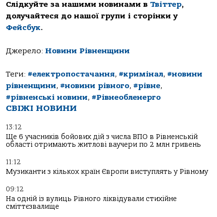
Слідкуйте за нашими новинами в
Твіттер
,
долучайтеся до нашої групи і сторінки у
Фейсбук
.
Джерело:
Новини Рівненщини
Теги:
#електропостачання
,
#кримінал
,
#новини
рівненщини
,
#новини рівного
,
#рівне
,
#рівненські новини
,
#Рівнеобленерго
СВІЖІ НОВИНИ
13:12
Ще 6 учасників бойових дій з числа ВПО в Рівненській
області отримають житлові ваучери по 2 млн гривень
11:12
Музиканти з кількох країн Європи виступлять у Рівному
09:12
На одній із вулиць Рівного ліквідували стихійне
сміттєзвалище