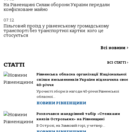
На Рівненщині Силам оборони України передали
конфісковане майно
07:12
Пільговий проїзд у рівненському громадському
транспорті без транспортної картки: кого це
стосується
Всі новини
>
ВСІ СТАТТІ
>
СТАТТІ
Рівненська обласна організації Національної
спілки письменників України відзначила своє
40-річчя
Урочисті збори із нагоди 40-річчя Рівненської
обласної...
НОВИНИ РІВНЕНЩИНИ
Розпочався мандрівний табір «Стежками
князів Острозьких» на Рівненщині
В Острозі, на Замковій горі, у четвер...
НОВИНИ РІВНЕНЩИНИ