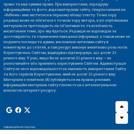
право та інші суміжні права. При використанні, передруку
інформаційних та фото-,відеоматеріалів сайту, гіперпосилання на
«RvNews» має міститися в першому абзаці тексту. Точка зору
редакції може не збігатися з точкою зору автора, а усі опубліковані
матеріали не претендують на об'єктивність та всебічність
висвітлення теми, про яку йдеться. Редакція не відповідає за
достовірність та тлумачення наведеної інформації, а також може не
поділяти погляди та думки, висловлені читачами сайту в
коментарях до статей, а сам ресурс виконує винятково роль носія.
Користуючись Сайтом, відвідувач підтверджує, що досяг 21-
річного віку. У разі, якщо Ви не досягли 21-річного віку — не
розпочинайте або припиніть користування Сайтом. Адміністрація
Сайту не несе відповідальності за законність використання Сайту
та його сервісів Користувачем, який не досяг 21-річного віку.
Матеріали з поміткою (R) публікуються на правах реклами.
Інформаційні матеріали сайту rvnews.rv.ua є інтелектуальною
власністю інтернет-ресурсу.
Інформаційний партнер: