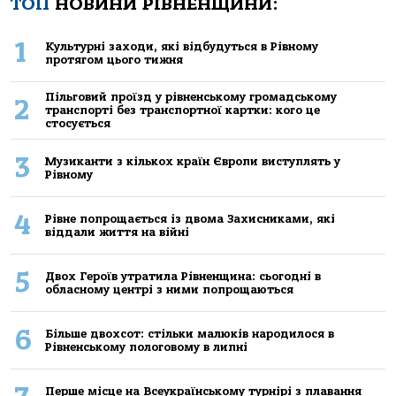
ТОП
НОВИНИ РІВНЕНЩИНИ:
1
Культурні заходи, які відбудуться в Рівному
протягом цього тижня
Пільговий проїзд у рівненському громадському
2
транспорті без транспортної картки: кого це
стосується
3
Музиканти з кількох країн Європи виступлять у
Рівному
4
Рівне попрощається із двома Захисниками, які
віддали життя на війні
5
Двох Героїв утратила Рівненщина: сьогодні в
обласному центрі з ними попрощаються
6
Більше двохсот: стільки малюків народилося в
Рівненському пологовому в липні
Перше місце на Всеукраїнському турнірі з плавання