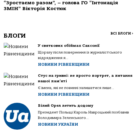
“Зростаємо разом”, – голова ГО “Інтонація
ЗМІН” Вікторія Костюк
ВСІ БЛОГИ
>
БЛОГИ
У святкових обіймах Саксонії
Щоразу після повернення із журналістського
відрядження я...
НОВИНИ РІВНЕНЩИНИ
Стус на гривні: не просто портрет, а питання
нашої пам’яті
Є імена, які не повинні залишатися лише...
НОВИНИ РІВНЕНЩИНИ
Білий Орел летить додому
Президент Польщі Кароль Навроцький позбавив
Володимира Зеленського...
НОВИНИ УКРАЇНИ