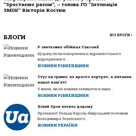
“Зростаємо разом”, – голова ГО “Інтонація
ЗМІН” Вікторія Костюк
ВСІ БЛОГИ
>
БЛОГИ
У святкових обіймах Саксонії
Щоразу після повернення із журналістського
відрядження я...
НОВИНИ РІВНЕНЩИНИ
Стус на гривні: не просто портрет, а питання
нашої пам’яті
Є імена, які не повинні залишатися лише...
НОВИНИ РІВНЕНЩИНИ
Білий Орел летить додому
Президент Польщі Кароль Навроцький позбавив
Володимира Зеленського...
НОВИНИ УКРАЇНИ