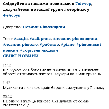
Слідкуйте за нашими новинами в
Твіттер
,
долучайтеся до нашої групи і сторінки у
Фейсбук
.
Джерело:
Новини Рівненщини
Теги:
#акція
,
#лабіринт
,
#новини рівненщини
,
#новини рівного
,
#рабство
,
#рівне
,
#рівненські
новини
,
#торгівля людьми
СВІЖІ НОВИНИ
13:12
Ще 6 учасників бойових дій з числа ВПО в Рівненській
області отримають житлові ваучери по 2 млн гривень
11:12
Музиканти з кількох країн Європи виступлять у Рівному
09:12
На одній із вулиць Рівного ліквідували стихійне
сміттєзвалище