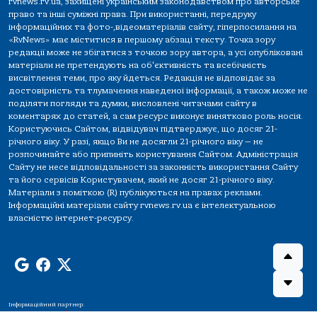
rvnews.rv.ua, захищені українським законодавством про авторське
право та інші суміжні права. При використанні, передруку
інформаційних та фото-,відеоматеріалів сайту, гіперпосилання на
«RvNews» має міститися в першому абзаці тексту. Точка зору
редакції може не збігатися з точкою зору автора, а усі опубліковані
матеріали не претендують на об'єктивність та всебічність
висвітлення теми, про яку йдеться. Редакція не відповідає за
достовірність та тлумачення наведеної інформації, а також може не
поділяти погляди та думки, висловлені читачами сайту в
коментарях до статей, а сам ресурс виконує винятково роль носія.
Користуючись Сайтом, відвідувач підтверджує, що досяг 21-
річного віку. У разі, якщо Ви не досягли 21-річного віку — не
розпочинайте або припиніть користування Сайтом. Адміністрація
Сайту не несе відповідальності за законність використання Сайту
та його сервісів Користувачем, який не досяг 21-річного віку.
Матеріали з поміткою (R) публікуються на правах реклами.
Інформаційні матеріали сайту rvnews.rv.ua є інтелектуальною
власністю інтернет-ресурсу.
Інформаційний партнер: