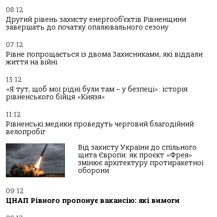
08:12
Другий рівень захисту енергооб’єктів Рівненщини
завершать до початку опалювального сезону
07:12
Рівне попрощається із двома Захисниками, які віддали
життя на війні
13:12
«Я тут, щоб мої рідні були там – у безпеці»: історія
рівненського бійця «Князя»
11:12
Рівненські медики проведуть черговий благодійний
велопробіг
Від захисту України до спільного
щита Європи: як проєкт «Фрея»
змінює архітектуру протиракетної
оборони
09:12
ЦНАП Рівного пропонує вакансію: які вимоги