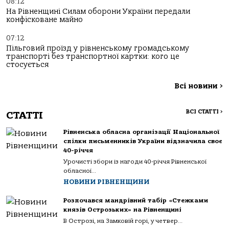
08:12
На Рівненщині Силам оборони України передали
конфісковане майно
07:12
Пільговий проїзд у рівненському громадському
транспорті без транспортної картки: кого це
стосується
Всі новини
>
ВСІ СТАТТІ
>
СТАТТІ
Рівненська обласна організації Національної
спілки письменників України відзначила своє
40-річчя
Урочисті збори із нагоди 40-річчя Рівненської
обласної...
НОВИНИ РІВНЕНЩИНИ
Розпочався мандрівний табір «Стежками
князів Острозьких» на Рівненщині
В Острозі, на Замковій горі, у четвер...