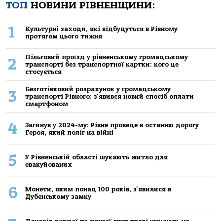
ТОП
НОВИНИ РІВНЕНЩИНИ:
1
Культурні заходи, які відбудуться в Рівному
протягом цього тижня
Пільговий проїзд у рівненському громадському
2
транспорті без транспортної картки: кого це
стосується
Безготівковий розрахунок у громадському
3
транспорті Рівного: з'явився новий спосіб оплати
смартфоном
4
Загинув у 2024-му: Рівне проведе в останню дорогу
Героя, який поліг на війні
5
У Рівненській області шукають житло для
евакуйованих
6
Монети, яким понад 100 років, з'явилися в
Дубенському замку