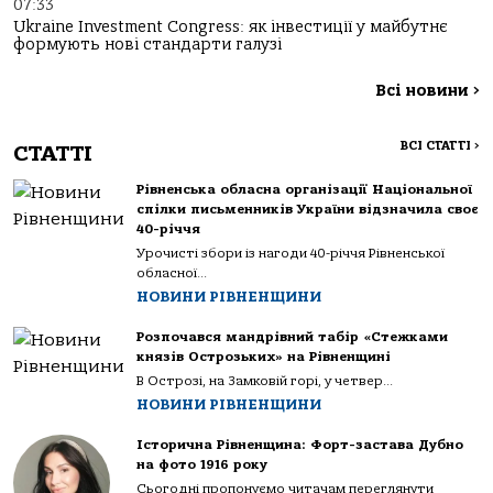
07:33
Ukraine Investment Congress: як інвестиції у майбутнє
формують нові стандарти галузі
Всі новини
>
ВСІ СТАТТІ
>
СТАТТІ
Рівненська обласна організації Національної
спілки письменників України відзначила своє
40-річчя
Урочисті збори із нагоди 40-річчя Рівненської
обласної...
НОВИНИ РІВНЕНЩИНИ
Розпочався мандрівний табір «Стежками
князів Острозьких» на Рівненщині
В Острозі, на Замковій горі, у четвер...
НОВИНИ РІВНЕНЩИНИ
Історична Рівненщина: Форт-застава Дубно
на фото 1916 року
Сьогодні пропонуємо читачам переглянути