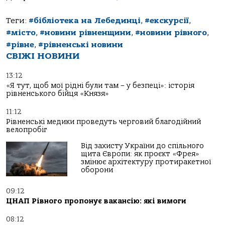
Теги:
#бібліотека на Лебединці
,
#екскурсії
,
#місто
,
#новини рівненщини
,
#новини рівного
,
#рівне
,
#рівненські новини
СВІЖІ НОВИНИ
13:12
«Я тут, щоб мої рідні були там – у безпеці»: історія
рівненського бійця «Князя»
11:12
Рівненські медики проведуть черговий благодійний
велопробіг
Від захисту України до спільного
щита Європи: як проєкт «Фрея»
змінює архітектуру протиракетної
оборони
09:12
ЦНАП Рівного пропонує вакансію: які вимоги
08:12