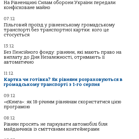
На Рівненщині Силам оборони України передали
конфісковане майно
07:12
Пільговий проїзд у рівненському громадському
транспорті без транспортної картки: кого це
стосується
13:12
Без Пенсійного фонду: рівняни, які мають право на
виплату до Дня Незалежності, отримають її
автоматично
11:12
Картка чи готівка? Як рівняни розраховуються в
громадському транспорті з 1-го серпня
09:12
«єКнига»: як 18-річним рівнянам скористатися цією
програмою
08:12
Рівнян просять не паркувати автомобілі біля
майданчиків із сміттєвими контейнерами