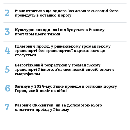
2
Рівне втратило ще одного Захисника: сьогодні його
проведуть в останню дорогу
3
Культурні заходи, які відбудуться в Рівному
протягом цього тижня
Пільговий проїзд у рівненському громадському
4
транспорті без транспортної картки: кого це
стосується
Безготівковий розрахунок у громадському
5
транспорті Рівного: з'явився новий спосіб оплати
смартфоном
6
Загинув у 2024-му: Рівне проведе в останню дорогу
Героя, який поліг на війні
7
Разовий QR-квиток: як за допомогою нього
оплатити проїзд у Рівному