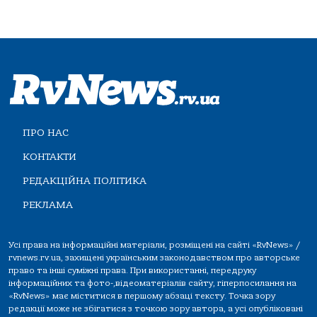
ПРО НАС
КОНТАКТИ
РЕДАКЦІЙНА ПОЛІТИКА
РЕКЛАМА
Усі права на інформаційні матеріали, розміщені на сайті «RvNews» /
rvnews.rv.ua, захищені українським законодавством про авторське
право та інші суміжні права. При використанні, передруку
інформаційних та фото-,відеоматеріалів сайту, гіперпосилання на
«RvNews» має міститися в першому абзаці тексту. Точка зору
редакції може не збігатися з точкою зору автора, а усі опубліковані