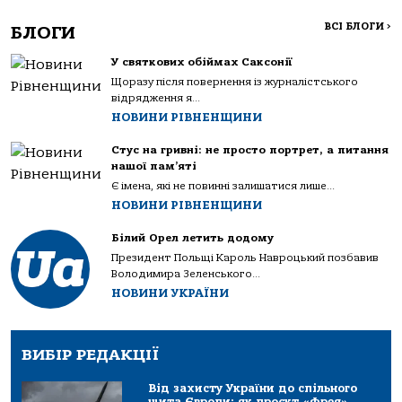
ВСІ БЛОГИ
>
БЛОГИ
У святкових обіймах Саксонії
Щоразу після повернення із журналістського
відрядження я...
НОВИНИ РІВНЕНЩИНИ
Стус на гривні: не просто портрет, а питання
нашої пам’яті
Є імена, які не повинні залишатися лише...
НОВИНИ РІВНЕНЩИНИ
Білий Орел летить додому
Президент Польщі Кароль Навроцький позбавив
Володимира Зеленського...
НОВИНИ УКРАЇНИ
ВИБІР РЕДАКЦІЇ
Від захисту України до спільного
щита Європи: як проєкт «Фрея»