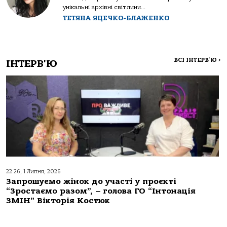
унікальні архівні світлини...
ТЕТЯНА ЯЦЕЧКО-БЛАЖЕНКО
ВСІ ІНТЕРВ'Ю
>
ІНТЕРВ'Ю
22:26, 1 Липня, 2026
Запрошуємо жінок до участі у проєкті
“Зростаємо разом”, – голова ГО “Інтонація
ЗМІН” Вікторія Костюк