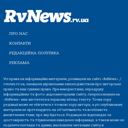
ПРО НАС
КОНТАКТИ
РЕДАКЦІЙНА ПОЛІТИКА
РЕКЛАМА
Усі права на інформаційні матеріали, розміщені на сайті «RvNews» /
rvnews.rv.ua, захищені українським законодавством про авторське
право та інші суміжні права. При використанні, передруку
інформаційних та фото-,відеоматеріалів сайту, гіперпосилання на
«RvNews» має міститися в першому абзаці тексту. Точка зору
редакції може не збігатися з точкою зору автора, а усі опубліковані
матеріали не претендують на об'єктивність та всебічність
висвітлення теми, про яку йдеться. Редакція не відповідає за
достовірність та тлумачення наведеної інформації, а також може не
поділяти погляди та думки, висловлені читачами сайту в