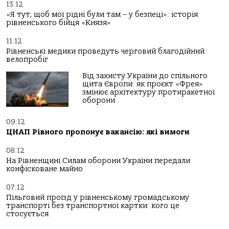
13:12
«Я тут, щоб мої рідні були там – у безпеці»: історія
рівненського бійця «Князя»
11:12
Рівненські медики проведуть черговий благодійний
велопробіг
Від захисту України до спільного
щита Європи: як проєкт «Фрея»
змінює архітектуру протиракетної
оборони
09:12
ЦНАП Рівного пропонує вакансію: які вимоги
08:12
На Рівненщині Силам оборони України передали
конфісковане майно
07:12
Пільговий проїзд у рівненському громадському
транспорті без транспортної картки: кого це
стосується