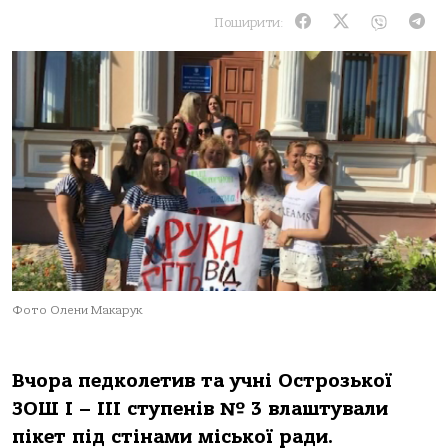
Поширити:
Фото Олени Макарук
Вчора педколетив та учні Острозької
ЗОШ І – ІІІ ступенів № 3 влаштували
пікет під стінами міської ради.