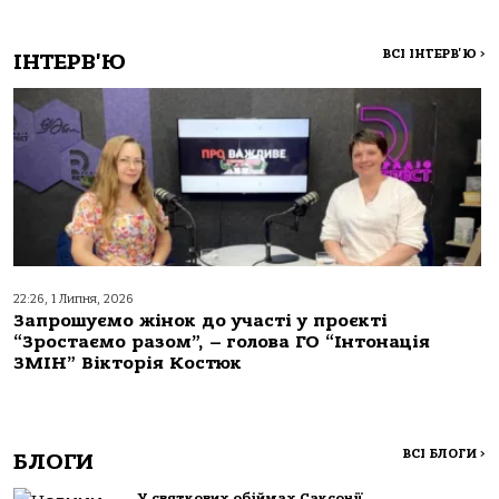
ВСІ ІНТЕРВ'Ю
>
ІНТЕРВ'Ю
22:26, 1 Липня, 2026
Запрошуємо жінок до участі у проєкті
“Зростаємо разом”, – голова ГО “Інтонація
ЗМІН” Вікторія Костюк
ВСІ БЛОГИ
>
БЛОГИ
У святкових обіймах Саксонії