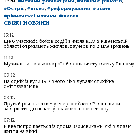
Теги:
#новини рівненщини
,
#новини рівного
,
#Остріг
,
#пікет
,
#реформування
,
#рівне
,
#рівненські новини
,
#школа
СВІЖІ НОВИНИ
13:12
Ще 6 учасників бойових дій з числа ВПО в Рівненській
області отримають житлові ваучери по 2 млн гривень
11:12
Музиканти з кількох країн Європи виступлять у Рівному
09:12
На одній із вулиць Рівного ліквідували стихійне
сміттєзвалище
08:12
Другий рівень захисту енергооб’єктів Рівненщини
завершать до початку опалювального сезону
07:12
Рівне попрощається із двома Захисниками, які віддали
життя на війні