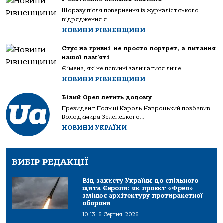
Щоразу після повернення із журналістського
відрядження я...
НОВИНИ РІВНЕНЩИНИ
Стус на гривні: не просто портрет, а питання
нашої пам’яті
Є імена, які не повинні залишатися лише...
НОВИНИ РІВНЕНЩИНИ
Білий Орел летить додому
Президент Польщі Кароль Навроцький позбавив
Володимира Зеленського...
НОВИНИ УКРАЇНИ
ВИБІР РЕДАКЦІЇ
Від захисту України до спільного
щита Європи: як проєкт «Фрея»
змінює архітектуру протиракетної
оборони
10:13, 6 Серпня, 2026