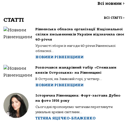
Всі новини
>
ВСІ СТАТТІ
>
СТАТТІ
Рівненська обласна організації Національної
спілки письменників України відзначила своє
40-річчя
Урочисті збори із нагоди 40-річчя Рівненської
обласної...
НОВИНИ РІВНЕНЩИНИ
Розпочався мандрівний табір «Стежками
князів Острозьких» на Рівненщині
В Острозі, на Замковій горі, у четвер...
НОВИНИ РІВНЕНЩИНИ
Історична Рівненщина: Форт-застава Дубно
на фото 1916 року
Сьогодні пропонуємо читачам переглянути
унікальні архівні світлини...
ТЕТЯНА ЯЦЕЧКО-БЛАЖЕНКО