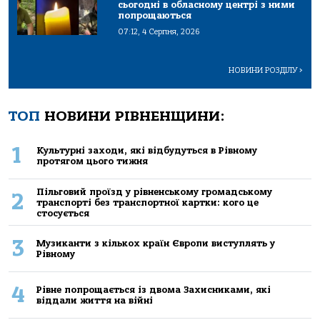
сьогодні в обласному центрі з ними
попрощаються
07:12, 4 Серпня, 2026
НОВИНИ РОЗДІЛУ
>
ТОП
НОВИНИ РІВНЕНЩИНИ:
1
Культурні заходи, які відбудуться в Рівному
протягом цього тижня
Пільговий проїзд у рівненському громадському
2
транспорті без транспортної картки: кого це
стосується
3
Музиканти з кількох країн Європи виступлять у
Рівному
4
Рівне попрощається із двома Захисниками, які
віддали життя на війні