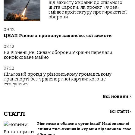
Від захисту України до спільного
щита Європи: як проєкт «Фрея»
змінює архітектуру протиракетної
оборони
09:12
ЦНАП Рівного пропонує вакансію: які вимоги
08:12
На Рівненщині Силам оборони України передали
конфісковане майно
07:12
Пільговий проїзд у рівненському громадському
транспорті без транспортної картки: кого це
стосується
Всі новини
>
ВСІ СТАТТІ
>
СТАТТІ
Рівненська обласна організації Національної
спілки письменників України відзначила своє
40-річчя