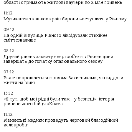
області отримають житлові ваучери по 2 млн гривень
11:12
Музиканти з кількох країн Європи виступлять у Рівному
09:12
На одній із вулиць Рівного ліквідували стихійне
сміттєзвалище
08:12
Другий рівень захисту енергооб’єктів Рівненщини
завершать до початку опалювального сезону
07:12
Рівне попрощається із двома Захисниками, які віддали
життя на війні
13:12
«Я тут, щоб мої рідні були там – у безпеці»: історія
рівненського бійця «Князя»
11:12
Рівненські медики проведуть черговий благодійний
велопробіг