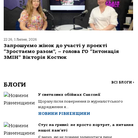
22:26, 1 Липня, 2026
Запрошуємо жінок до участі у проєкті
“Зростаємо разом”, – голова ГО “Інтонація
ЗМІН” Вікторія Костюк
ВСІ БЛОГИ
>
БЛОГИ
У святкових обіймах Саксонії
Щоразу після повернення із журналістського
відрядження я...
НОВИНИ РІВНЕНЩИНИ
Стус на гривні: не просто портрет, а питання
нашої пам’яті
Є імена, які не повинні залишатися лише...