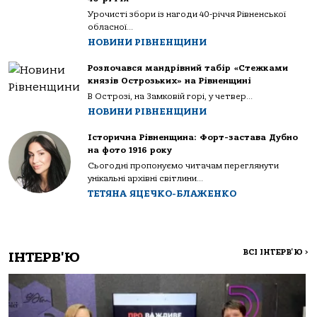
Урочисті збори із нагоди 40-річчя Рівненської
обласної...
НОВИНИ РІВНЕНЩИНИ
Розпочався мандрівний табір «Стежками
князів Острозьких» на Рівненщині
В Острозі, на Замковій горі, у четвер...
НОВИНИ РІВНЕНЩИНИ
Історична Рівненщина: Форт-застава Дубно
на фото 1916 року
Сьогодні пропонуємо читачам переглянути
унікальні архівні світлини...
ТЕТЯНА ЯЦЕЧКО-БЛАЖЕНКО
ВСІ ІНТЕРВ'Ю
>
ІНТЕРВ'Ю