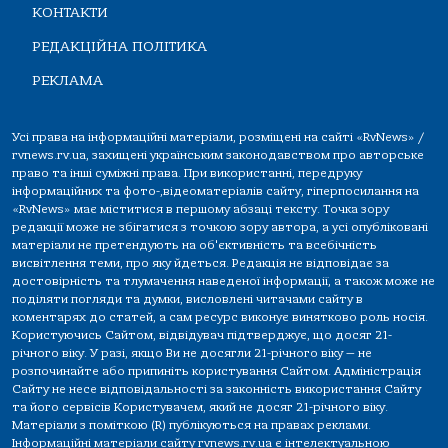
КОНТАКТИ
РЕДАКЦІЙНА ПОЛІТИКА
РЕКЛАМА
Усі права на інформаційні матеріали, розміщені на сайті «RvNews» /
rvnews.rv.ua, захищені українським законодавством про авторське
право та інші суміжні права. При використанні, передруку
інформаційних та фото-,відеоматеріалів сайту, гіперпосилання на
«RvNews» має міститися в першому абзаці тексту. Точка зору
редакції може не збігатися з точкою зору автора, а усі опубліковані
матеріали не претендують на об'єктивність та всебічність
висвітлення теми, про яку йдеться. Редакція не відповідає за
достовірність та тлумачення наведеної інформації, а також може не
поділяти погляди та думки, висловлені читачами сайту в
коментарях до статей, а сам ресурс виконує винятково роль носія.
Користуючись Сайтом, відвідувач підтверджує, що досяг 21-
річного віку. У разі, якщо Ви не досягли 21-річного віку — не
розпочинайте або припиніть користування Сайтом. Адміністрація
Сайту не несе відповідальності за законність використання Сайту
та його сервісів Користувачем, який не досяг 21-річного віку.
Матеріали з поміткою (R) публікуються на правах реклами.
Інформаційні матеріали сайту rvnews.rv.ua є інтелектуальною