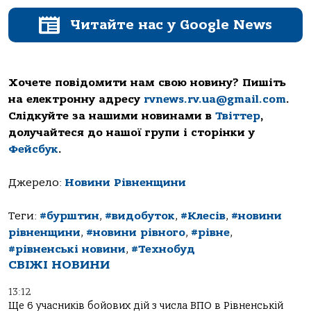
Читайте нас у Google News
Хочете повідомити нам свою новину? Пишіть
на електронну адресу
rvnews.rv.ua@gmail.com
.
Слідкуйте за нашими новинами в
Твіттер
,
долучайтеся до нашої групи і сторінки у
Фейсбук
.
Джерело:
Новини Рівненщини
Теги:
#бурштин
,
#видобуток
,
#Клесів
,
#новини
рівненщини
,
#новини рівного
,
#рівне
,
#рівненські новини
,
#Технобуд
СВІЖІ НОВИНИ
13:12
Ще 6 учасників бойових дій з числа ВПО в Рівненській