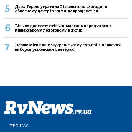
5
Двох Героїв утратила Рівненщина: сьогодні в
обласному центрі з ними попрощаються
6
Більше двохсот: стільки малюків народилося в
Рівненському пологовому в липні
7
Перше місце на Всеукраїнському турнірі з плавання
виборов рівненський ветеран
ПРО НАС