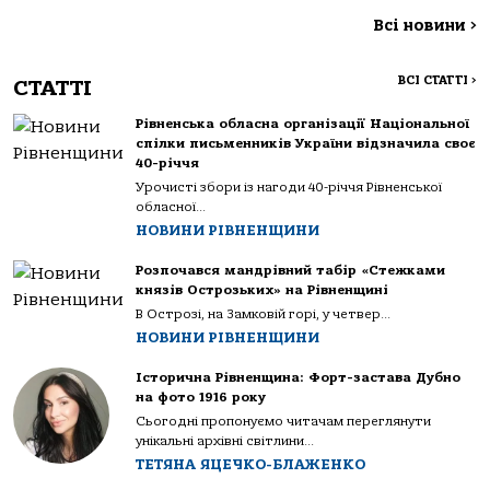
Всі новини
>
ВСІ СТАТТІ
>
СТАТТІ
Рівненська обласна організації Національної
спілки письменників України відзначила своє
40-річчя
Урочисті збори із нагоди 40-річчя Рівненської
обласної...
НОВИНИ РІВНЕНЩИНИ
Розпочався мандрівний табір «Стежками
князів Острозьких» на Рівненщині
В Острозі, на Замковій горі, у четвер...
НОВИНИ РІВНЕНЩИНИ
Історична Рівненщина: Форт-застава Дубно
на фото 1916 року
Сьогодні пропонуємо читачам переглянути
унікальні архівні світлини...
ТЕТЯНА ЯЦЕЧКО-БЛАЖЕНКО