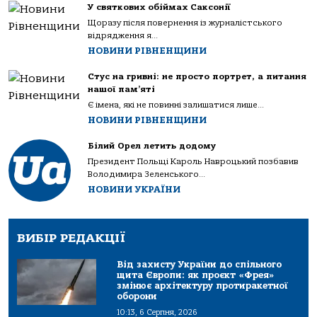
У святкових обіймах Саксонії
Щоразу після повернення із журналістського
відрядження я...
НОВИНИ РІВНЕНЩИНИ
Стус на гривні: не просто портрет, а питання
нашої пам’яті
Є імена, які не повинні залишатися лише...
НОВИНИ РІВНЕНЩИНИ
Білий Орел летить додому
Президент Польщі Кароль Навроцький позбавив
Володимира Зеленського...
НОВИНИ УКРАЇНИ
ВИБІР РЕДАКЦІЇ
Від захисту України до спільного
щита Європи: як проєкт «Фрея»
змінює архітектуру протиракетної
оборони
10:13, 6 Серпня, 2026