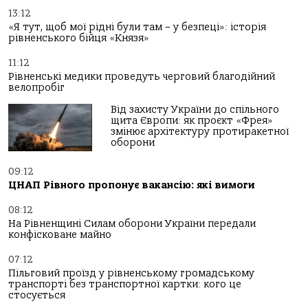
13:12
«Я тут, щоб мої рідні були там – у безпеці»: історія
рівненського бійця «Князя»
11:12
Рівненські медики проведуть черговий благодійний
велопробіг
Від захисту України до спільного
щита Європи: як проєкт «Фрея»
змінює архітектуру протиракетної
оборони
09:12
ЦНАП Рівного пропонує вакансію: які вимоги
08:12
На Рівненщині Силам оборони України передали
конфісковане майно
07:12
Пільговий проїзд у рівненському громадському
транспорті без транспортної картки: кого це
стосується