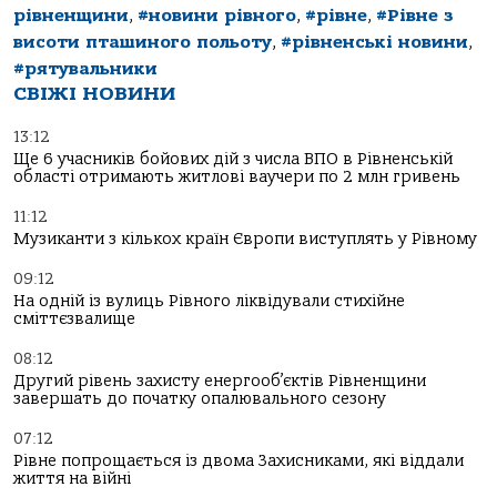
рівненщини
,
#новини рівного
,
#рівне
,
#Рівне з
висоти пташиного польоту
,
#рівненські новини
,
#рятувальники
СВІЖІ НОВИНИ
13:12
Ще 6 учасників бойових дій з числа ВПО в Рівненській
області отримають житлові ваучери по 2 млн гривень
11:12
Музиканти з кількох країн Європи виступлять у Рівному
09:12
На одній із вулиць Рівного ліквідували стихійне
сміттєзвалище
08:12
Другий рівень захисту енергооб’єктів Рівненщини
завершать до початку опалювального сезону
07:12
Рівне попрощається із двома Захисниками, які віддали
життя на війні