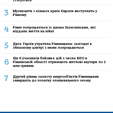
стосується
3
Музиканти з кількох країн Європи виступлять у
Рівному
4
Рівне попрощається із двома Захисниками, які
віддали життя на війні
5
Двох Героїв утратила Рівненщина: сьогодні в
обласному центрі з ними попрощаються
Ще 6 учасників бойових дій з числа ВПО в
6
Рівненській області отримають житлові ваучери по 2
млн гривень
7
Другий рівень захисту енергооб’єктів Рівненщини
завершать до початку опалювального сезону