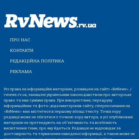
ПРО НАС
КОНТАКТИ
РЕДАКЦІЙНА ПОЛІТИКА
РЕКЛАМА
Усі права на інформаційні матеріали, розміщені на сайті «RvNews» /
rvnews.rv.ua, захищені українським законодавством про авторське
право та інші суміжні права. При використанні, передруку
інформаційних та фото-,відеоматеріалів сайту, гіперпосилання на
«RvNews» має міститися в першому абзаці тексту. Точка зору
редакції може не збігатися з точкою зору автора, а усі опубліковані
матеріали не претендують на об'єктивність та всебічність
висвітлення теми, про яку йдеться. Редакція не відповідає за
достовірність та тлумачення наведеної інформації, а також може не