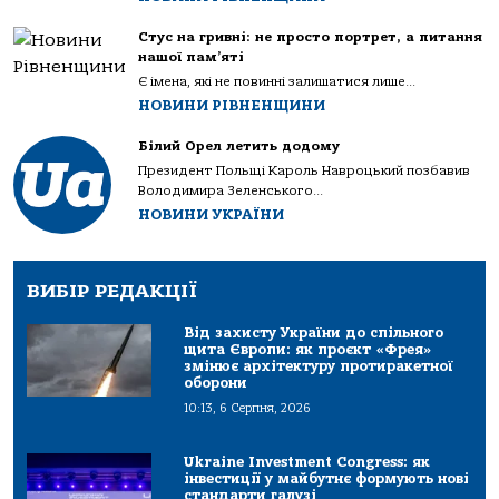
Стус на гривні: не просто портрет, а питання
нашої пам’яті
Є імена, які не повинні залишатися лише...
НОВИНИ РІВНЕНЩИНИ
Білий Орел летить додому
Президент Польщі Кароль Навроцький позбавив
Володимира Зеленського...
НОВИНИ УКРАЇНИ
ВИБІР РЕДАКЦІЇ
Від захисту України до спільного
щита Європи: як проєкт «Фрея»
змінює архітектуру протиракетної
оборони
10:13, 6 Серпня, 2026
Ukraine Investment Congress: як
інвестиції у майбутнє формують нові
стандарти галузі