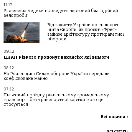
11:12
Рівненські медики проведуть черговий благодійний
велопробіг
Від захисту України до спільного
щита Європи: як проєкт «Фрея»
змінює архітектуру протиракетної
оборони
09:12
ЦНАП Рівного пропонує вакансію: які вимоги
08:12
На Рівненщині Силам оборони України передали
конфісковане майно
07:12
Пільговий проїзд у рівненському громадському
транспорті без транспортної картки: кого це
стосується
Всі новини
>
ВСІ СТАТТІ
>