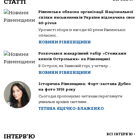
СТАТТІ
Рівненська обласна організації Національної
спілки письменників України відзначила своє
40-річчя
Урочисті збори із нагоди 40-річчя Рівненської
обласної...
НОВИНИ РІВНЕНЩИНИ
Розпочався мандрівний табір «Стежками
князів Острозьких» на Рівненщині
В Острозі, на Замковій горі, у четвер...
НОВИНИ РІВНЕНЩИНИ
Історична Рівненщина: Форт-застава Дубно
на фото 1916 року
Сьогодні пропонуємо читачам переглянути
унікальні архівні світлини...
ТЕТЯНА ЯЦЕЧКО-БЛАЖЕНКО
ВСІ ІНТЕРВ'Ю
>
ІНТЕРВ'Ю