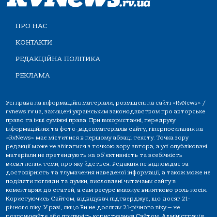
ПРО НАС
КОНТАКТИ
РЕДАКЦІЙНА ПОЛІТИКА
РЕКЛАМА
Усі права на інформаційні матеріали, розміщені на сайті «RvNews» /
rvnews.rv.ua, захищені українським законодавством про авторське
право та інші суміжні права. При використанні, передруку
інформаційних та фото-,відеоматеріалів сайту, гіперпосилання на
«RvNews» має міститися в першому абзаці тексту. Точка зору
редакції може не збігатися з точкою зору автора, а усі опубліковані
матеріали не претендують на об'єктивність та всебічність
висвітлення теми, про яку йдеться. Редакція не відповідає за
достовірність та тлумачення наведеної інформації, а також може не
поділяти погляди та думки, висловлені читачами сайту в
коментарях до статей, а сам ресурс виконує винятково роль носія.
Користуючись Сайтом, відвідувач підтверджує, що досяг 21-
річного віку. У разі, якщо Ви не досягли 21-річного віку — не
розпочинайте або припиніть користування Сайтом. Адміністрація