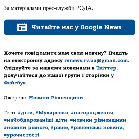
За матеріалами прес-служби РОДА.
Читайте нас у Google News
Хочете повідомити нам свою новину? Пишіть
на електронну адресу
rvnews.rv.ua@gmail.com
.
Слідкуйте за нашими новинами в
Твіттер
,
долучайтеся до нашої групи і сторінки у
Фейсбук
.
Джерело:
Новини Рівненщини
Теги:
#діти
,
#Муляренко
,
#нагородження
,
#найобдарованіші діти
,
#новини рівненщини
,
#новини рівного
,
#рівне
,
#рівненські новини
,
#урочистості