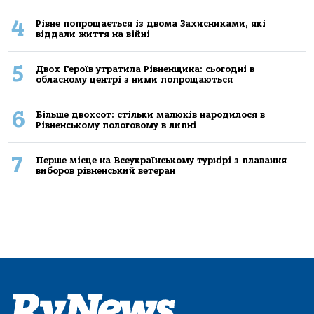
4
Рівне попрощається із двома Захисниками, які
віддали життя на війні
5
Двох Героїв утратила Рівненщина: сьогодні в
обласному центрі з ними попрощаються
6
Більше двохсот: стільки малюків народилося в
Рівненському пологовому в липні
7
Перше місце на Всеукраїнському турнірі з плавання
виборов рівненський ветеран