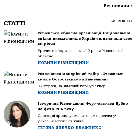
Всі новини
>
ВСІ СТАТТІ
>
СТАТТІ
Рівненська обласна організації Національної
спілки письменників України відзначила своє
40-річчя
Урочисті збори із нагоди 40-річчя Рівненської
обласної...
НОВИНИ РІВНЕНЩИНИ
Розпочався мандрівний табір «Стежками
князів Острозьких» на Рівненщині
В Острозі, на Замковій горі, у четвер...
НОВИНИ РІВНЕНЩИНИ
Історична Рівненщина: Форт-застава Дубно
на фото 1916 року
Сьогодні пропонуємо читачам переглянути
унікальні архівні світлини...
ТЕТЯНА ЯЦЕЧКО-БЛАЖЕНКО