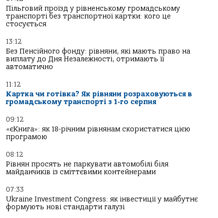
Пільговий проїзд у рівненському громадському
транспорті без транспортної картки: кого це
стосується
13:12
Без Пенсійного фонду: рівняни, які мають право на
виплату до Дня Незалежності, отримають її
автоматично
11:12
Картка чи готівка? Як рівняни розраховуються в
громадському транспорті з 1-го серпня
09:12
«єКнига»: як 18-річним рівнянам скористатися цією
програмою
08:12
Рівнян просять не паркувати автомобілі біля
майданчиків із сміттєвими контейнерами
07:33
Ukraine Investment Congress: як інвестиції у майбутнє
формують нові стандарти галузі