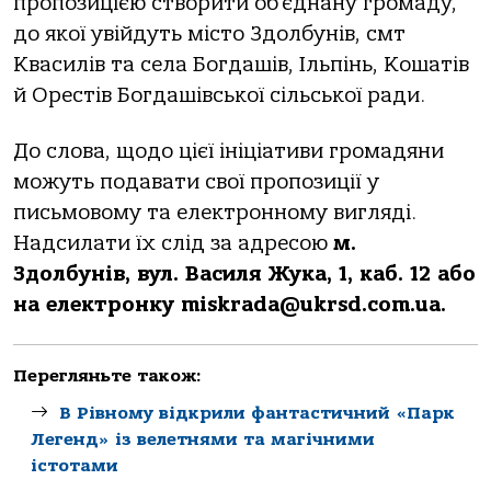
пропозицією створити об’єднану громаду,
до якої увійдуть місто Здолбунів, смт
Квасилів та села Богдашів, Ільпінь, Кошатів
й Орестів Богдашівської сільської ради.
До слова, щодо цієї ініціативи громадяни
можуть подавати свої пропозиції у
письмовому та електронному вигляді.
Надсилати їх слід за адресою
м.
Здолбунів, вул. Василя Жука, 1, каб. 12 або
на електронку miskrada@ukrsd.com.ua.
Перегляньте також:
В Рівному відкрили фантастичний «Парк
Легенд» із велетнями та магічними
істотами