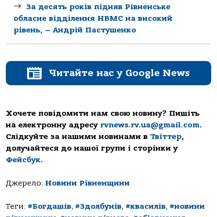
За десять років підняв Рівненське
обласне відділення НВМС на високий
рівень, – Андрій Пастушенко
Читайте нас у Google News
Хочете повідомити нам свою новину? Пишіть
на електронну адресу
rvnews.rv.ua@gmail.com
.
Слідкуйте за нашими новинами в
Твіттер
,
долучайтеся до нашої групи і сторінки у
Фейсбук
.
Джерело:
Новини Рівненщини
Теги:
#Богдашів
,
#Здолбунів
,
#квасилів
,
#новини