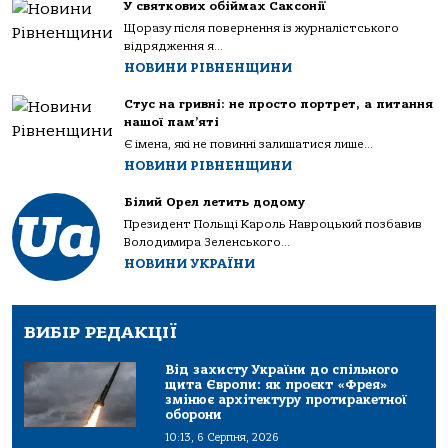
У святкових обіймах Саксонії
Щоразу після повернення із журналістського
відрядження я...
НОВИНИ РІВНЕНЩИНИ
Стус на гривні: не просто портрет, а питання
нашої пам’яті
Є імена, які не повинні залишатися лише...
НОВИНИ РІВНЕНЩИНИ
Білий Орел летить додому
Президент Польщі Кароль Навроцький позбавив
Володимира Зеленського...
НОВИНИ УКРАЇНИ
ВИБІР РЕДАКЦІЇ
Від захисту України до спільного
щита Європи: як проєкт «Фрея»
змінює архітектуру протиракетної
оборони
10:13, 6 Серпня, 2026