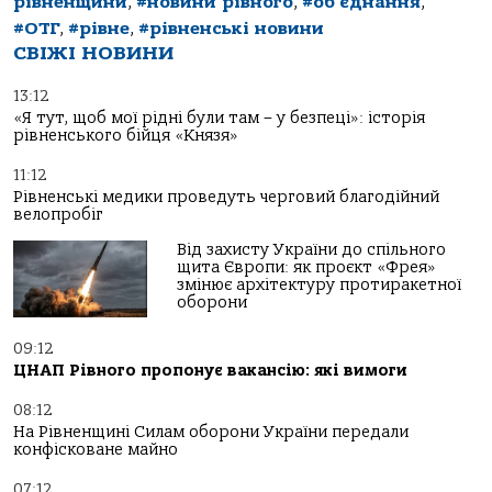
рівненщини
,
#новини рівного
,
#об'єднання
,
#ОТГ
,
#рівне
,
#рівненські новини
СВІЖІ НОВИНИ
13:12
«Я тут, щоб мої рідні були там – у безпеці»: історія
рівненського бійця «Князя»
11:12
Рівненські медики проведуть черговий благодійний
велопробіг
Від захисту України до спільного
щита Європи: як проєкт «Фрея»
змінює архітектуру протиракетної
оборони
09:12
ЦНАП Рівного пропонує вакансію: які вимоги
08:12
На Рівненщині Силам оборони України передали
конфісковане майно
07:12