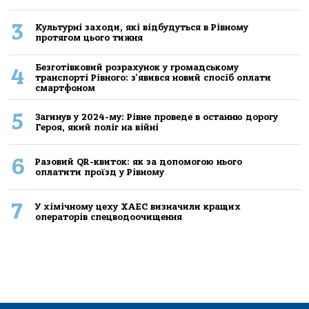
3
Культурні заходи, які відбудуться в Рівному
протягом цього тижня
Безготівковий розрахунок у громадському
4
транспорті Рівного: з'явився новий спосіб оплати
смартфоном
5
Загинув у 2024-му: Рівне проведе в останню дорогу
Героя, який поліг на війні
6
Разовий QR-квиток: як за допомогою нього
оплатити проїзд у Рівному
7
У хімічному цеху ХАЕС визначили кращих
операторів спецводоочищення