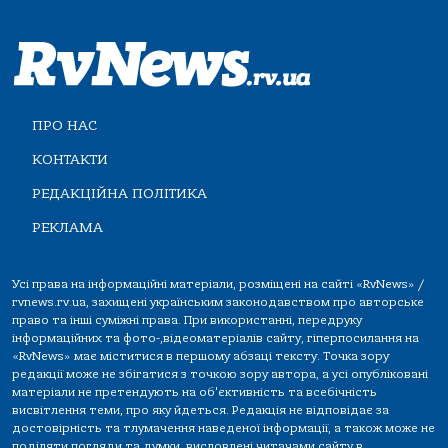
ПРО НАС
КОНТАКТИ
РЕДАКЦІЙНА ПОЛІТИКА
РЕКЛАМА
Усі права на інформаційні матеріали, розміщені на сайті «RvNews» /
rvnews.rv.ua, захищені українським законодавством про авторське
право та інші суміжні права. При використанні, передруку
інформаційних та фото-,відеоматеріалів сайту, гіперпосилання на
«RvNews» має міститися в першому абзаці тексту. Точка зору
редакції може не збігатися з точкою зору автора, а усі опубліковані
матеріали не претендують на об'єктивність та всебічність
висвітлення теми, про яку йдеться. Редакція не відповідає за
достовірність та тлумачення наведеної інформації, а також може не
поділяти погляди та думки, висловлені читачами сайту в