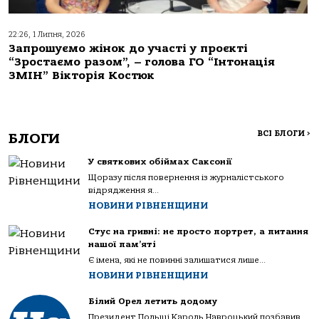
22:26, 1 Липня, 2026
Запрошуємо жінок до участі у проєкті
“Зростаємо разом”, – голова ГО “Інтонація
ЗМІН” Вікторія Костюк
ВСІ БЛОГИ
>
БЛОГИ
У святкових обіймах Саксонії
Щоразу після повернення із журналістського
відрядження я...
НОВИНИ РІВНЕНЩИНИ
Стус на гривні: не просто портрет, а питання
нашої пам’яті
Є імена, які не повинні залишатися лише...
НОВИНИ РІВНЕНЩИНИ
Білий Орел летить додому
Президент Польщі Кароль Навроцький позбавив