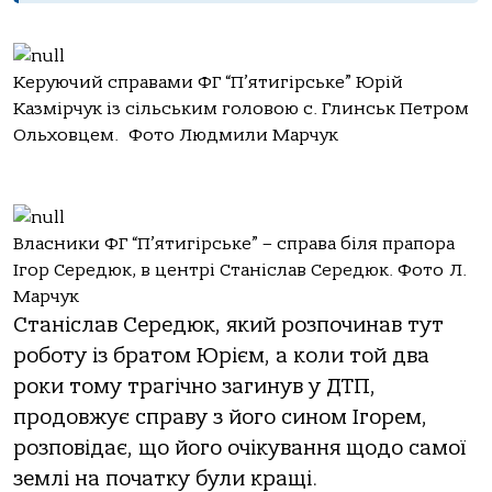
Керуючий справами ФГ “П’ятигірське” Юрій
Казмірчук із сільським головою с. Глинськ Петром
Ольховцем. Фото Людмили Марчук
Власники ФГ “П’ятигірське” – справа біля прапора
Ігор Середюк, в центрі Станіслав Середюк. Фото Л.
Марчук
Станіслав Середюк, який розпочинав тут
роботу із братом Юрієм, а коли той два
роки тому трагічно загинув у ДТП,
продовжує справу з його сином Ігорем,
розповідає, що його очікування щодо самої
землі на початку були кращі.