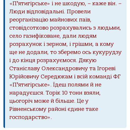
«П
’
ятигірське» і не шкодую, – каже він. –
Люди відповідальні. Провели
реорганізацію майнових паїв,
стовідсотково розрахувались з людьми,
село газифіковане, дали людям
розрахунок і зерном, і грішми, а кому
ще не додали, то зберемо ось кукурудзу
і до кінця розрахуємося. Дякую
Станіславу Олександровичу та Ігореві
Юрійовичу Середюкам і всій команді ФГ
«П
’
ятигірське». Їдеш полями й не
нарадуєшся. Торік 10 тонн взяли,
цьогоріч може й більше. Це у
Рівненському районі єдине таке
господарство».