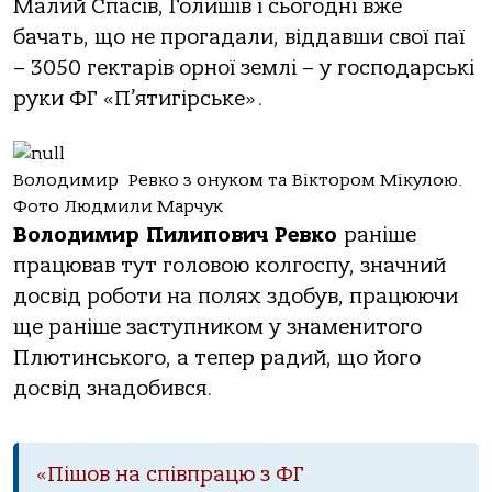
Малий Спасів, Голишів і сьогодні вже
бачать, що не прогадали, віддавши свої паї
– 3050 гектарів орної землі – у господарські
руки ФГ «П’ятигірське».
Володимир Ревко з онуком та Віктором Мікулою.
Фото Людмили Марчук
Володимир Пилипович Ревко
раніше
працював тут головою колгоспу, значний
досвід роботи на полях здобув, працюючи
ще раніше заступником у знаменитого
Плютинського, а тепер радий, що його
досвід знадобився.
«Пішов на співпрацю з ФГ