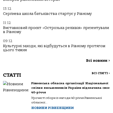
13:12
Серпнева школа батьківства стартує у Рівному
11:12
Виставковий проєкт «Острозька реліквія» презентували
в Рівному
09:12
Культурні заходи, які відбудуться в Рівному протягом
цього тижня
Всі новини
>
ВСІ СТАТТІ
>
СТАТТІ
Рівненська обласна організації Національної
спілки письменників України відзначила своє
40-річчя
Урочисті збори із нагоди 40-річчя Рівненської
обласної...
НОВИНИ РІВНЕНЩИНИ