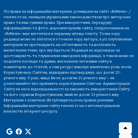
Усі права на інформаційні матеріали, розміщені на сайті «RvNews» /
rvnews.rv.ua, захищені українським законодавством про авторське
право та інші суміжні права. При використанні, передруку
інформаційних та фото-,відеоматеріалів сайту, гіперпосилання на
«RvNews» має міститися в першому абзаці тексту. Точка зору
редакції може не збігатися з точкою зору автора, а усі опубліковані
матеріали не претендують на об'єктивність та всебічність
висвітлення теми, про яку йдеться. Редакція не відповідає за
достовірність та тлумачення наведеної інформації, а також може не
поділяти погляди та думки, висловлені читачами сайту в
коментарях до статей, а сам ресурс виконує винятково роль носія.
Користуючись Сайтом, відвідувач підтверджує, що досяг 21-
річного віку. У разі, якщо Ви не досягли 21-річного віку — не
розпочинайте або припиніть користування Сайтом. Адміністрація
Сайту не несе відповідальності за законність використання Сайту
та його сервісів Користувачем, який не досяг 21-річного віку.
Матеріали з поміткою (R) публікуються на правах реклами.
Інформаційні матеріали сайту rvnews.rv.ua є інтелектуальною
власністю інтернет-ресурсу.