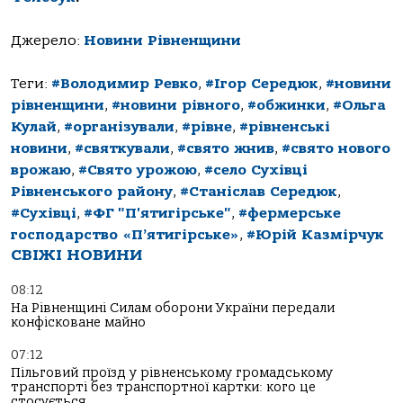
Джерело:
Новини Рівненщини
Теги:
#Володимир Ревко
,
#Ігор Середюк
,
#новини
рівненщини
,
#новини рівного
,
#обжинки
,
#Ольга
Кулай
,
#організували
,
#рівне
,
#рівненські
новини
,
#святкували
,
#свято жнив
,
#свято нового
врожаю
,
#Свято урожою
,
#село Сухівці
Рівненського району
,
#Станіслав Середюк
,
#Сухівці
,
#ФГ "П'ятигірське"
,
#фермерське
господарство «П’ятигірське»
,
#Юрій Казмірчук
СВІЖІ НОВИНИ
08:12
На Рівненщині Силам оборони України передали
конфісковане майно
07:12
Пільговий проїзд у рівненському громадському
транспорті без транспортної картки: кого це
стосується