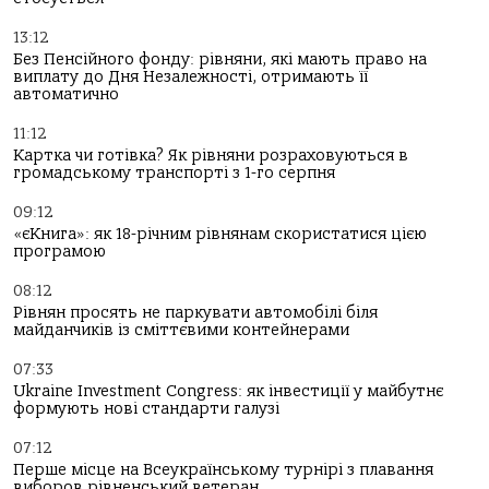
13:12
Без Пенсійного фонду: рівняни, які мають право на
виплату до Дня Незалежності, отримають її
автоматично
11:12
Картка чи готівка? Як рівняни розраховуються в
громадському транспорті з 1-го серпня
09:12
«єКнига»: як 18-річним рівнянам скористатися цією
програмою
08:12
Рівнян просять не паркувати автомобілі біля
майданчиків із сміттєвими контейнерами
07:33
Ukraine Investment Congress: як інвестиції у майбутнє
формують нові стандарти галузі
07:12
Перше місце на Всеукраїнському турнірі з плавання
виборов рівненський ветеран