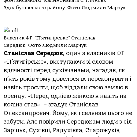
фоні ансамблю “Калинонька із с. Глинськ
Здолбунівського району. Фото Людмили Марчук
Власник ФГ “П’ятигірське” Станіслав
Середюк. Фото Людмили Марчук
Станіслав Середюк
, один з власників ФГ
«П’ятигірське», виступаючи зі словом
вдячності перед сухівчанами, нагадав, як
п’ять років тому довелося їх переконувати і
навіть просити, щоб віддали свою землю в
оренду. «Перед однією жінкою я навіть на
коліна став», – згадує Станіслав
Олександрович. Йому, як і селянам цього не
забути. Але повірили Середюкам люди з сіл
Заріцьк, Сухівці, Радухівка, Старожуків,