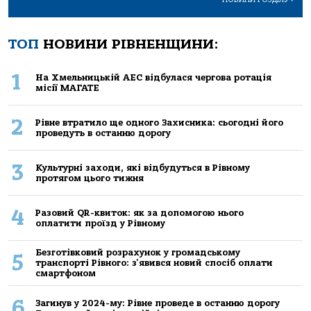
ТОП
НОВИНИ РІВНЕНЩИНИ:
1
На Хмельницькій АЕС відбулася чергова ротація
місії МАГАТЕ
2
Рівне втратило ще одного Захисника: сьогодні його
проведуть в останню дорогу
3
Культурні заходи, які відбудуться в Рівному
протягом цього тижня
4
Разовий QR-квиток: як за допомогою нього
оплатити проїзд у Рівному
Безготівковий розрахунок у громадському
5
транспорті Рівного: з'явився новий спосіб оплати
смартфоном
6
Загинув у 2024-му: Рівне проведе в останню дорогу