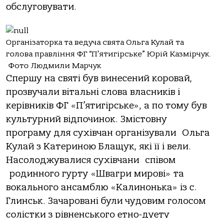
обслуговувати.
Організаторка та ведуча свята Ольга Кулай та
голова правління ФГ “П’ятигірське” Юрій Казмірчук.
Фото Людмили Марчук
Спершу на святі був винесений коровай,
прозвучали вітальні слова власників і
керівників ФГ «П’ятигірське», а по тому був
культурний відпочинок. Змістовну
програму для сухівчан організували Ольга
Кулай з Катериною Блащук, які її і вели.
Насолоджувалися сухівчани співом
родинного гурту «Швагри мирові» та
вокального ансамблю «Калинонька» із с.
Глинськ. Зачаровані були чудовим голосом
солістки з рівненського етно-дуету