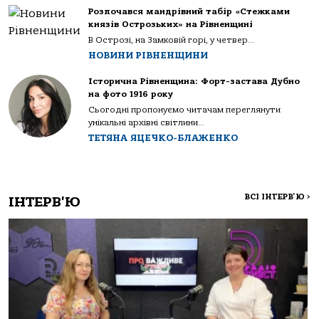
Розпочався мандрівний табір «Стежками
князів Острозьких» на Рівненщині
В Острозі, на Замковій горі, у четвер...
НОВИНИ РІВНЕНЩИНИ
Історична Рівненщина: Форт-застава Дубно
на фото 1916 року
Сьогодні пропонуємо читачам переглянути
унікальні архівні світлини...
ТЕТЯНА ЯЦЕЧКО-БЛАЖЕНКО
ВСІ ІНТЕРВ'Ю
>
ІНТЕРВ'Ю