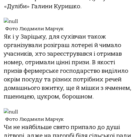
«Дуліби» Галини Куришко.
Фото Людмили Марчук
Як і у Заріцьку, для сухівчан також
організували розіграш лотереї й чимало
учасників, хто зареєструвався і отримав
номер, отримали цінні призи. В якості
призів фермерське господарство виділило
окрім посуду та різних потрібних речей
домашнього вжитку, ще й мішки з ячменем,
пшеницею, цукром, борошном.
Фото Людмили Марчук
Чи не найбільше свято припало до душі
дітворі, адже на пагорбі біля сільської ради