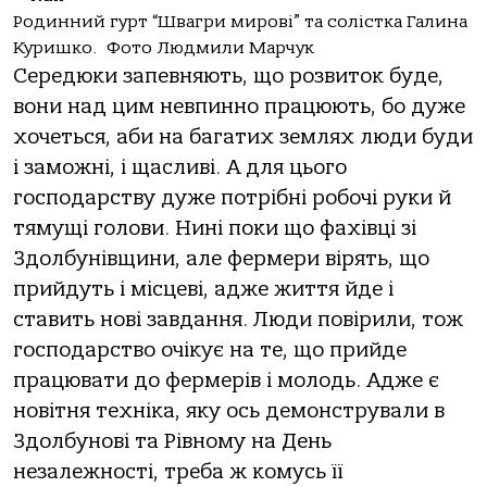
Родинний гурт “Швагри мирові” та солістка Галина
Куришко. Фото Людмили Марчук
Середюки запевняють, що розвиток буде,
вони над цим невпинно працюють, бо дуже
хочеться, аби на багатих землях люди буди
і заможні, і щасливі. А для цього
господарству дуже потрібні робочі руки й
тямущі голови. Нині поки що фахівці зі
Здолбунівщини, але фермери вірять, що
прийдуть і місцеві, адже життя йде і
ставить нові завдання. Люди повірили, тож
господарство очікує на те, що прийде
працювати до фермерів і молодь. Адже є
новітня техніка, яку ось демонстрували в
Здолбунові та Рівному на День
незалежності, треба ж комусь її