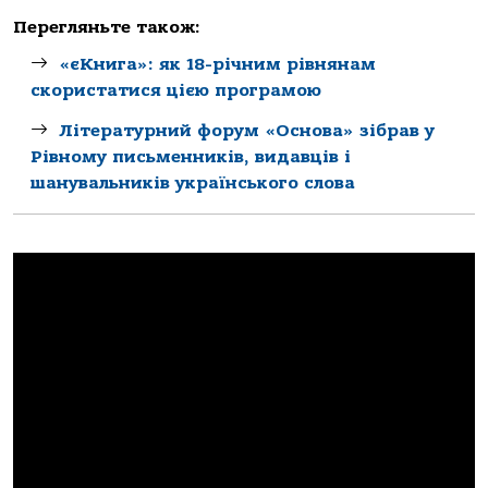
Перегляньте також:
«єКнига»: як 18-річним рівнянам
скористатися цією програмою
Літературний форум «Основа» зібрав у
Рівному письменників, видавців і
шанувальників українського слова