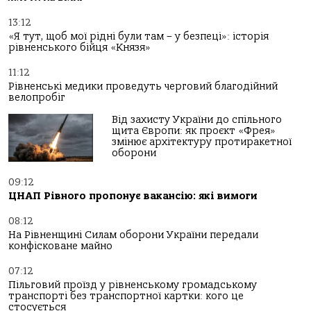
13:12
«Я тут, щоб мої рідні були там – у безпеці»: історія
рівненського бійця «Князя»
11:12
Рівненські медики проведуть черговий благодійний
велопробіг
Від захисту України до спільного
щита Європи: як проєкт «Фрея»
змінює архітектуру протиракетної
оборони
09:12
ЦНАП Рівного пропонує вакансію: які вимоги
08:12
На Рівненщині Силам оборони України передали
конфісковане майно
07:12
Пільговий проїзд у рівненському громадському
транспорті без транспортної картки: кого це
стосується