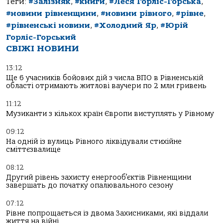
Теги:
#Залізняк
,
#книги
,
#Леся Горліс-Горська
,
#новини рівненщини
,
#новини рівного
,
#рівне
,
#рівненські новини
,
#Холодний Яр
,
#Юрій
Горліс-Горський
СВІЖІ НОВИНИ
13:12
Ще 6 учасників бойових дій з числа ВПО в Рівненській
області отримають житлові ваучери по 2 млн гривень
11:12
Музиканти з кількох країн Європи виступлять у Рівному
09:12
На одній із вулиць Рівного ліквідували стихійне
сміттєзвалище
08:12
Другий рівень захисту енергооб’єктів Рівненщини
завершать до початку опалювального сезону
07:12
Рівне попрощається із двома Захисниками, які віддали
життя на війні