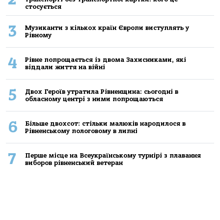
стосується
3
Музиканти з кількох країн Європи виступлять у
Рівному
4
Рівне попрощається із двома Захисниками, які
віддали життя на війні
5
Двох Героїв утратила Рівненщина: сьогодні в
обласному центрі з ними попрощаються
6
Більше двохсот: стільки малюків народилося в
Рівненському пологовому в липні
7
Перше місце на Всеукраїнському турнірі з плавання
виборов рівненський ветеран