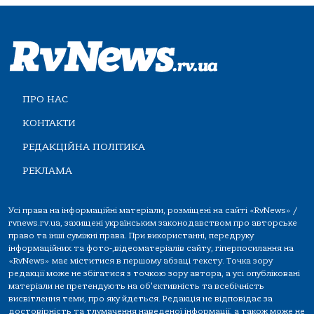
ПРО НАС
КОНТАКТИ
РЕДАКЦІЙНА ПОЛІТИКА
РЕКЛАМА
Усі права на інформаційні матеріали, розміщені на сайті «RvNews» /
rvnews.rv.ua, захищені українським законодавством про авторське
право та інші суміжні права. При використанні, передруку
інформаційних та фото-,відеоматеріалів сайту, гіперпосилання на
«RvNews» має міститися в першому абзаці тексту. Точка зору
редакції може не збігатися з точкою зору автора, а усі опубліковані
матеріали не претендують на об'єктивність та всебічність
висвітлення теми, про яку йдеться. Редакція не відповідає за
достовірність та тлумачення наведеної інформації, а також може не