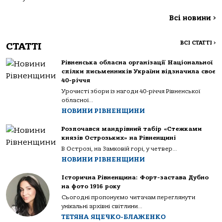
Всі новини
>
ВСІ СТАТТІ
>
СТАТТІ
Рівненська обласна організації Національної
спілки письменників України відзначила своє
40-річчя
Урочисті збори із нагоди 40-річчя Рівненської
обласної...
НОВИНИ РІВНЕНЩИНИ
Розпочався мандрівний табір «Стежками
князів Острозьких» на Рівненщині
В Острозі, на Замковій горі, у четвер...
НОВИНИ РІВНЕНЩИНИ
Історична Рівненщина: Форт-застава Дубно
на фото 1916 року
Сьогодні пропонуємо читачам переглянути
унікальні архівні світлини...
ТЕТЯНА ЯЦЕЧКО-БЛАЖЕНКО