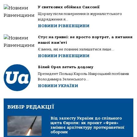
У святкових обіймах Саксонії
Щоразу після повернення із журналістського
відрядження я...
НОВИНИ РІВНЕНЩИНИ
Стус на гривні: не просто портрет, а питання
нашої пам’яті
Є імена, які не повинні залишатися лише...
НОВИНИ РІВНЕНЩИНИ
Білий Орел летить додому
Президент Польщі Кароль Навроцький позбавив
Володимира Зеленського...
НОВИНИ УКРАЇНИ
ВИБІР РЕДАКЦІЇ
Від захисту України до спільного
щита Європи: як проєкт «Фрея»
змінює архітектуру протиракетної
оборони