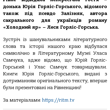
донька Юрія Горліс-Горського, відомого
також під псевдо Залізняк, автора
сакрального для українців роману
«Холодний яр» – Леся Горліс-Горська.
Зустріч із шанувальниками літературного
слова та історії нашого краю відбулася
символічно в Літературному Музеї Уласа
Самчука, адже відомо, що Юрій Горліс-
Горський і Улас Самчук товаришували.
Книги Юрія Горліс-Горського, видані з
дотриманням оригінального тексту, вперше
були презентовані на Рівненщині!
За матеріалами
https://ritm.tv