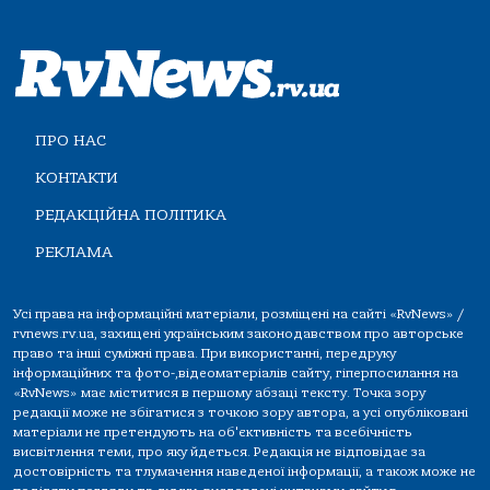
ПРО НАС
КОНТАКТИ
РЕДАКЦІЙНА ПОЛІТИКА
РЕКЛАМА
Усі права на інформаційні матеріали, розміщені на сайті «RvNews» /
rvnews.rv.ua, захищені українським законодавством про авторське
право та інші суміжні права. При використанні, передруку
інформаційних та фото-,відеоматеріалів сайту, гіперпосилання на
«RvNews» має міститися в першому абзаці тексту. Точка зору
редакції може не збігатися з точкою зору автора, а усі опубліковані
матеріали не претендують на об'єктивність та всебічність
висвітлення теми, про яку йдеться. Редакція не відповідає за
достовірність та тлумачення наведеної інформації, а також може не