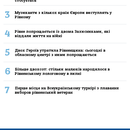
стосується
3
Музиканти з кількох країн Європи виступлять у
Рівному
4
Рівне попрощається із двома Захисниками, які
віддали життя на війні
5
Двох Героїв утратила Рівненщина: сьогодні в
обласному центрі з ними попрощаються
6
Більше двохсот: стільки малюків народилося в
Рівненському пологовому в липні
7
Перше місце на Всеукраїнському турнірі з плавання
виборов рівненський ветеран