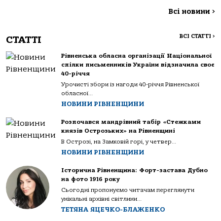
Всі новини
>
ВСІ СТАТТІ
>
СТАТТІ
Рівненська обласна організації Національної
спілки письменників України відзначила своє
40-річчя
Урочисті збори із нагоди 40-річчя Рівненської
обласної...
НОВИНИ РІВНЕНЩИНИ
Розпочався мандрівний табір «Стежками
князів Острозьких» на Рівненщині
В Острозі, на Замковій горі, у четвер...
НОВИНИ РІВНЕНЩИНИ
Історична Рівненщина: Форт-застава Дубно
на фото 1916 року
Сьогодні пропонуємо читачам переглянути
унікальні архівні світлини...
ТЕТЯНА ЯЦЕЧКО-БЛАЖЕНКО