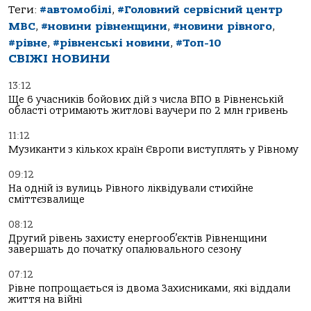
Теги:
#автомобілі
,
#Головний сервісний центр
МВС
,
#новини рівненщини
,
#новини рівного
,
#рівне
,
#рівненські новини
,
#Топ-10
СВІЖІ НОВИНИ
13:12
Ще 6 учасників бойових дій з числа ВПО в Рівненській
області отримають житлові ваучери по 2 млн гривень
11:12
Музиканти з кількох країн Європи виступлять у Рівному
09:12
На одній із вулиць Рівного ліквідували стихійне
сміттєзвалище
08:12
Другий рівень захисту енергооб’єктів Рівненщини
завершать до початку опалювального сезону
07:12
Рівне попрощається із двома Захисниками, які віддали
життя на війні