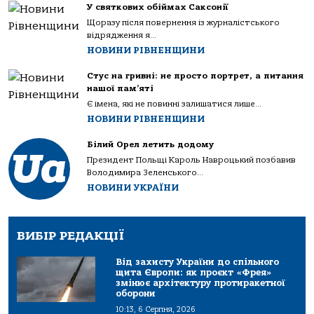
У святкових обіймах Саксонії
Щоразу після повернення із журналістського
відрядження я...
НОВИНИ РІВНЕНЩИНИ
Стус на гривні: не просто портрет, а питання
нашої пам’яті
Є імена, які не повинні залишатися лише...
НОВИНИ РІВНЕНЩИНИ
Білий Орел летить додому
Президент Польщі Кароль Навроцький позбавив
Володимира Зеленського...
НОВИНИ УКРАЇНИ
ВИБІР РЕДАКЦІЇ
Від захисту України до спільного
щита Європи: як проєкт «Фрея»
змінює архітектуру протиракетної
оборони
10:13, 6 Серпня, 2026