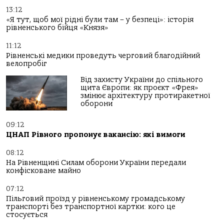
13:12
«Я тут, щоб мої рідні були там – у безпеці»: історія
рівненського бійця «Князя»
11:12
Рівненські медики проведуть черговий благодійний
велопробіг
Від захисту України до спільного
щита Європи: як проєкт «Фрея»
змінює архітектуру протиракетної
оборони
09:12
ЦНАП Рівного пропонує вакансію: які вимоги
08:12
На Рівненщині Силам оборони України передали
конфісковане майно
07:12
Пільговий проїзд у рівненському громадському
транспорті без транспортної картки: кого це
стосується