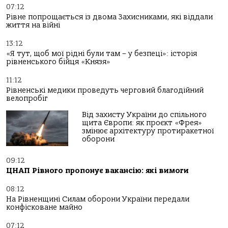
07:12
Рівне попрощається із двома Захисниками, які віддали
життя на війні
13:12
«Я тут, щоб мої рідні були там – у безпеці»: історія
рівненського бійця «Князя»
11:12
Рівненські медики проведуть черговий благодійний
велопробіг
Від захисту України до спільного
щита Європи: як проєкт «Фрея»
змінює архітектуру протиракетної
оборони
09:12
ЦНАП Рівного пропонує вакансію: які вимоги
08:12
На Рівненщині Силам оборони України передали
конфісковане майно
07:12