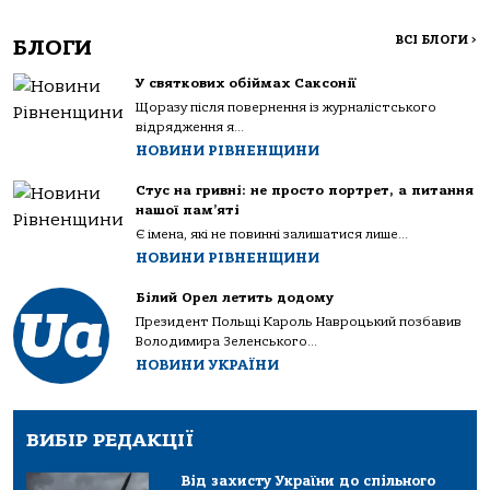
ВСІ БЛОГИ
>
БЛОГИ
У святкових обіймах Саксонії
Щоразу після повернення із журналістського
відрядження я...
НОВИНИ РІВНЕНЩИНИ
Стус на гривні: не просто портрет, а питання
нашої пам’яті
Є імена, які не повинні залишатися лише...
НОВИНИ РІВНЕНЩИНИ
Білий Орел летить додому
Президент Польщі Кароль Навроцький позбавив
Володимира Зеленського...
НОВИНИ УКРАЇНИ
ВИБІР РЕДАКЦІЇ
Від захисту України до спільного