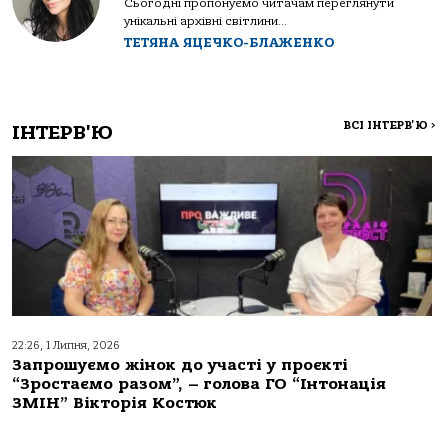
Сьогодні пропонуємо читачам переглянути
унікальні архівні світлини...
ТЕТЯНА ЯЦЕЧКО-БЛАЖЕНКО
ВСІ ІНТЕРВ'Ю
>
ІНТЕРВ'Ю
22:26, 1 Липня, 2026
Запрошуємо жінок до участі у проєкті
“Зростаємо разом”, – голова ГО “Інтонація
ЗМІН” Вікторія Костюк