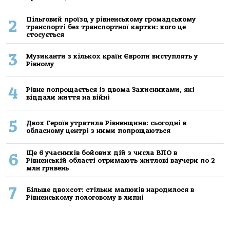
Пільговий проїзд у рівненському громадському
2
транспорті без транспортної картки: кого це
стосується
3
Музиканти з кількох країн Європи виступлять у
Рівному
4
Рівне попрощається із двома Захисниками, які
віддали життя на війні
5
Двох Героїв утратила Рівненщина: сьогодні в
обласному центрі з ними попрощаються
Ще 6 учасників бойових дій з числа ВПО в
6
Рівненській області отримають житлові ваучери по 2
млн гривень
7
Більше двохсот: стільки малюків народилося в
Рівненському пологовому в липні