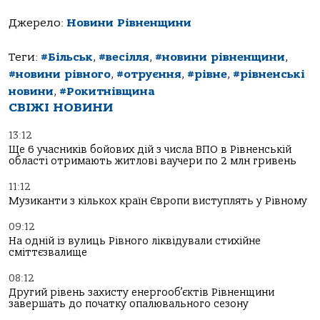
Джерело:
Новини Рівненщини
Теги:
#Більськ
,
#весілля
,
#новини рівненщини
,
#новини рівного
,
#отруєння
,
#рівне
,
#рівненські
новини
,
#Рокитнівщина
СВІЖІ НОВИНИ
13:12
Ще 6 учасників бойових дій з числа ВПО в Рівненській
області отримають житлові ваучери по 2 млн гривень
11:12
Музиканти з кількох країн Європи виступлять у Рівному
09:12
На одній із вулиць Рівного ліквідували стихійне
сміттєзвалище
08:12
Другий рівень захисту енергооб’єктів Рівненщини
завершать до початку опалювального сезону