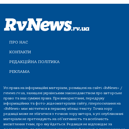
ПРО НАС
КОНТАКТИ
РЕДАКЦІЙНА ПОЛІТИКА
РЕКЛАМА
Усі права на інформаційні матеріали, розміщені на сайті «RvNews» /
rvnews.rv.ua, захищені українським законодавством про авторське
право та інші суміжні права. При використанні, передруку
інформаційних та фото-,відеоматеріалів сайту, гіперпосилання на
«RvNews» має міститися в першому абзаці тексту. Точка зору
редакції може не збігатися з точкою зору автора, а усі опубліковані
матеріали не претендують на об'єктивність та всебічність
висвітлення теми, про яку йдеться. Редакція не відповідає за