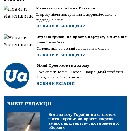
У святкових обіймах Саксонії
Щоразу після повернення із журналістського
відрядження я...
НОВИНИ РІВНЕНЩИНИ
Стус на гривні: не просто портрет, а питання
нашої пам’яті
Є імена, які не повинні залишатися лише...
НОВИНИ РІВНЕНЩИНИ
Білий Орел летить додому
Президент Польщі Кароль Навроцький позбавив
Володимира Зеленського...
НОВИНИ УКРАЇНИ
ВИБІР РЕДАКЦІЇ
Від захисту України до спільного
щита Європи: як проєкт «Фрея»
змінює архітектуру протиракетної
оборони