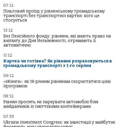
07:12
Пільговий проїзд у рівненському громадському
транспорті без транспортної картки: кого це
стосується
13:12
Без Пенсійного фонду: рівняни, які мають право на
виплату до Дня Незалежності, отримають її
автоматично
11:12
Картка чи готівка? Як рівняни розраховуються в
громадському транспорті з 1-го серпня
09:12
«єКнига»: як 18-річним рівнянам скористатися цією
програмою
08:12
Рівнян просять не паркувати автомобілі біля
майданчиків із сміттєвими контейнерами
07:33
Ukraine Investment Congress: як інвестиції у майбутнє
формують нові стандарти галузі