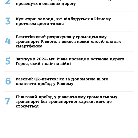
2
проведуть в останню дорогу
3
Культурні заходи, які відбудуться в Рівному
протягом цього тижня
Безготівковий розрахунок у громадському
4
транспорті Рівного: з'явився новий спосіб оплати
смартфоном
5
Загинув у 2024-му: Рівне проведе в останню дорогу
Героя, який поліг на війні
6
Разовий QR-квиток: як за допомогою нього
оплатити проїзд у Рівному
Пільговий проїзд у рівненському громадському
7
транспорті без транспортної картки: кого це
стосується