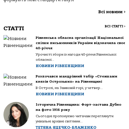
Всі новини
>
ВСІ СТАТТІ
>
СТАТТІ
Рівненська обласна організації Національної
спілки письменників України відзначила своє
40-річчя
Урочисті збори із нагоди 40-річчя Рівненської
обласної...
НОВИНИ РІВНЕНЩИНИ
Розпочався мандрівний табір «Стежками
князів Острозьких» на Рівненщині
В Острозі, на Замковій горі, у четвер...
НОВИНИ РІВНЕНЩИНИ
Історична Рівненщина: Форт-застава Дубно
на фото 1916 року
Сьогодні пропонуємо читачам переглянути
унікальні архівні світлини...
ТЕТЯНА ЯЦЕЧКО-БЛАЖЕНКО