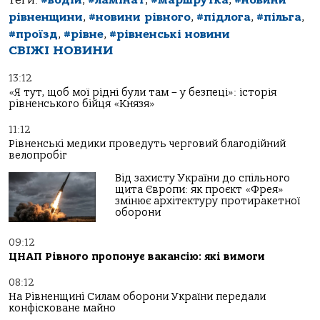
Теги:
#водій
,
#ламінат
,
#маршрутка
,
#новини
рівненщини
,
#новини рівного
,
#підлога
,
#пільга
,
#проїзд
,
#рівне
,
#рівненські новини
СВІЖІ НОВИНИ
13:12
«Я тут, щоб мої рідні були там – у безпеці»: історія
рівненського бійця «Князя»
11:12
Рівненські медики проведуть черговий благодійний
велопробіг
Від захисту України до спільного
щита Європи: як проєкт «Фрея»
змінює архітектуру протиракетної
оборони
09:12
ЦНАП Рівного пропонує вакансію: які вимоги
08:12
На Рівненщині Силам оборони України передали
конфісковане майно