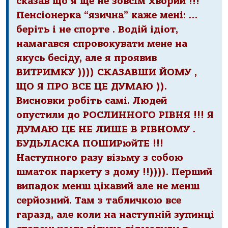
сказав що я ще не зовсім хворий !!!
Пенсіонерка “язична” каже мені: …
беріть і не спорте . Водій ідіот,
намагався спровокувати мене на
якусь бесіду, але я проявив
ВИТРИМКУ )))) СКАЗАВШИ ЙОМУ ,
ЩО Я ПРО ВСЕ ЦЕ ДУМАЮ )).
Висновки робіть самі. Людей
опустили до РОСЛИННОГО РІВНЯ !!! Я
ДУМАЮ ЦЕ НЕ ЛИШЕ В РІВНОМУ .
БУДЬЛАСКА ПОШИРюйТЕ !!!
Наступного разу візьму з собою
шматок паркету з дому !!)))). Перший
випадок менш цікавий але не менш
серйозний. Там з табличкою все
гаразд, але коли на наступній зупинці