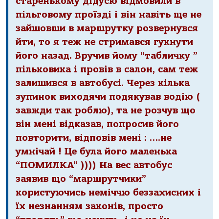
старенькому дідусю відмовили в
пільговому проїзді і він навіть ще не
зайшовши в маршрутку розвернувся
йти, то я теж не стримався гукнути
його назад. Вручив йому “табличку ”
пільковика і провів в салон, сам теж
залишився в автобусі. Через кілька
зупинок виходячи подякував водію (
завжди так роблю), та не розчув що
він мені відказав, попросив його
повторити, відповів мені : ….не
умнічай ! Це була його маленька
“ПОМИЛКА” )))) На вес автобус
заявив що “маршрутчики”
користуючись неміччю беззахисних і
їх незнанням законів, просто