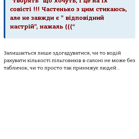
“творять” що хочуть, і це на їх
совісті !!! Частенько з цим стикаюсь,
але не завжди є ” відповідний
настрій”, нажаль (((“
Залишається лише здогадуватися, чи то водій
рахувати кількості пільговиків в салоні не може без
табличок, чи то просто так принижує людей…