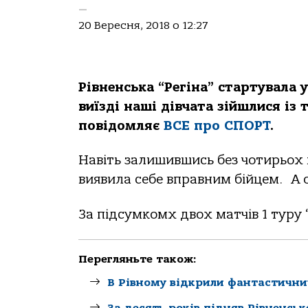
—
20 Вересня, 2018 о 12:27
Рівненська “Регіна” стартувала 
виїзді наші дівчата зійшлися із
повідомляє
ВСЕ про СПОРТ
.
Навіть залишившись без чотирьох
виявила себе вправним бійцем. А о
За підсумкомх двох матчів 1 туру “
Перегляньте також:
В Рівному відкрили фантастични
За десять років підняв Рівненсь