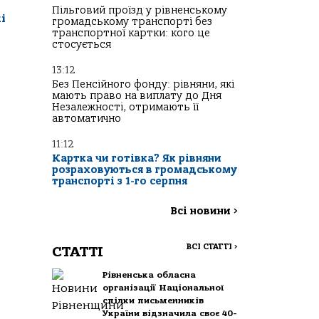
Пільговий проїзд у рівненському
і
громадському транспорті без
транспортної картки: кого це
стосується
13:12
Без Пенсійного фонду: рівняни, які
мають право на виплату до Дня
Незалежності, отримають її
автоматично
11:12
Картка чи готівка? Як рівняни
розраховуються в громадському
транспорті з 1-го серпня
Всі новини
>
ВСІ СТАТТІ
>
СТАТТІ
Рівненська обласна
організації Національної
спілки письменників
України відзначила своє 40-