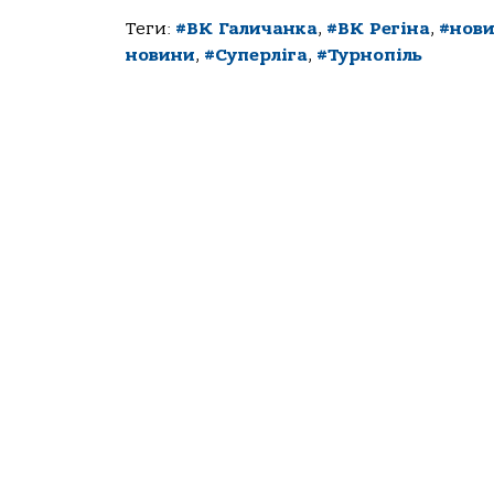
Теги:
#ВК Галичанка
,
#ВК Регіна
,
#нов
новини
,
#Суперліга
,
#Турнопіль