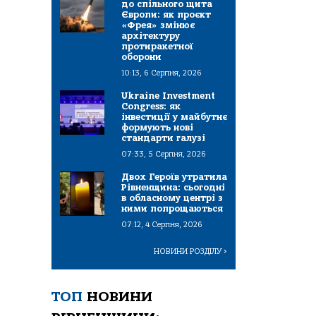
до спільного щита
Європи: як проєкт
«Фрея» змінює
архітектуру
протиракетної
оборони
10:13, 6 Серпня, 2026
Ukraine Investment
Congress: як
інвестиції у майбутнє
формують нові
стандарти галузі
07:33, 5 Серпня, 2026
Двох Героїв утратила
Рівненщина: сьогодні
в обласному центрі з
ними попрощаються
07:12, 4 Серпня, 2026
НОВИНИ РОЗДІЛУ
>
ТОП
НОВИНИ