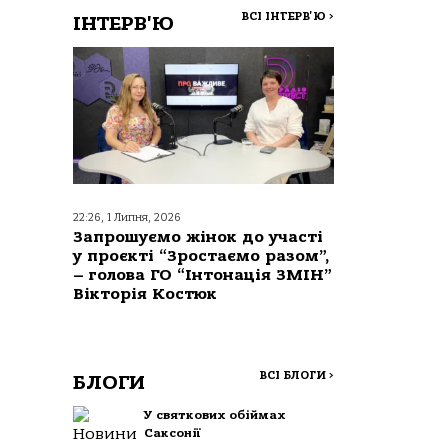
ВСІ ІНТЕРВ'Ю
>
ІНТЕРВ'Ю
22:26, 1 Липня, 2026
Запрошуємо жінок до участі
у проєкті “Зростаємо разом”,
– голова ГО “Інтонація ЗМІН”
Вікторія Костюк
ВСІ БЛОГИ
>
БЛОГИ
У святкових обіймах
Саксонії