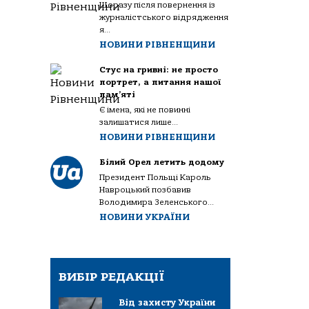
Щоразу після повернення із
журналістського відрядження
я...
НОВИНИ РІВНЕНЩИНИ
Стус на гривні: не просто
портрет, а питання нашої
пам’яті
Є імена, які не повинні
залишатися лише...
НОВИНИ РІВНЕНЩИНИ
Білий Орел летить додому
Президент Польщі Кароль
Навроцький позбавив
Володимира Зеленського...
НОВИНИ УКРАЇНИ
ВИБІР РЕДАКЦІЇ
Від захисту України