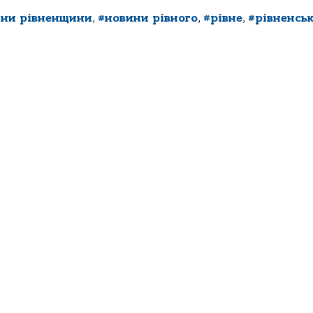
ини рівненщини
,
#новини рівного
,
#рівне
,
#рівненськ