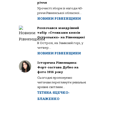
річчя
Урочисті збори із нагоди 40-
річчя Рівненської обласної...
НОВИНИ РІВНЕНЩИНИ
Розпочався мандрівний
табір «Стежками князів
Острозьких» на Рівненщині
В Острозі, на Замковій горі, у
четвер...
НОВИНИ РІВНЕНЩИНИ
Історична Рівненщина:
Форт-застава Дубно на
фото 1916 року
Сьогодні пропонуємо
читачам переглянути унікальні
архівні світлини...
ТЕТЯНА ЯЦЕЧКО-
БЛАЖЕНКО