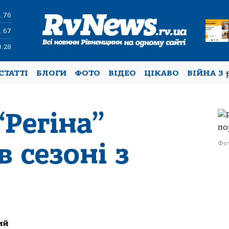
4.76
1.67
0.28
СТАТТІ
БЛОГИ
ФОТО
ВІДЕО
ЦІКАВО
ВІЙНА З
“Регіна”
в сезоні з
Фот
ий