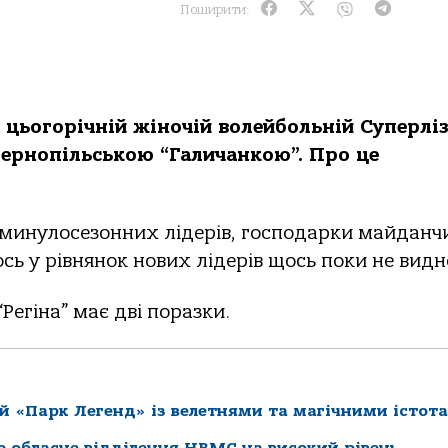
Поширити:
у цьогорічній жіночій волейбольній Суперліз
 тернопільською “Галичанкою”. Про це
 минулосезонних лідерів, господарки майданч
сь у рівнянок нових лідерів щось поки не видн
Регіна” має дві поразки.
й «Парк Легенд» із велетнями та магічними істот
ке обласне відділення НВМС на високий рівень, –