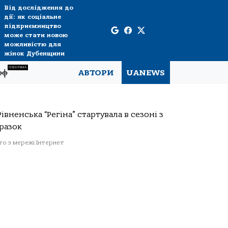
Від дослідження до
дії: як соціальне
підприємництво
може стати новою
можливістю для
жінок Дубенщини
СПЕЦТЕМА
рф
АВТОРИ
UANEWS
о з мережі Інтернет