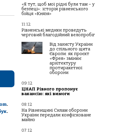
«Я тут, щоб мої рідні були там – у
безпеці»: історія рівненського
бійця «Князя»
11:12
Рівненські медики проведуть
черговий благодійний велопробіг
Від захисту України
до спільного щита
Європи: як проєкт
«Фрея» змінює
архітектуру
протиракетної
оборони
09:12
ЦНАП Рівного пропонує
вакансію: які вимоги
com
.
08:12
На Рівненщині Силам оборони
бук
.
України передали конфісковане
майно
07:12