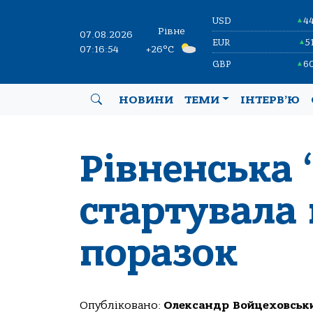
USD
4
▲
Рівне
07.08.2026
EUR
5
▲
07:16:54
+26°C
GBP
6
▲
НОВИНИ
ТЕМИ
ІНТЕРВ’Ю
Рівненська 
стартувала 
поразок
Опубліковано:
Олександр Войцеховськ