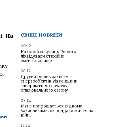
СВІЖІ НОВИНИ
і. На
09:12
На одній із вулиць Рівного
ліквідували стихійне
сміттєзвалище
ику
08:12
о.
Другий рівень захисту
енергооб’єктів Рівненщини
завершать до початку
опалювального сезону
07:12
Рівне попрощається із двома
Захисниками, які віддали життя на
війні
ами
13:12