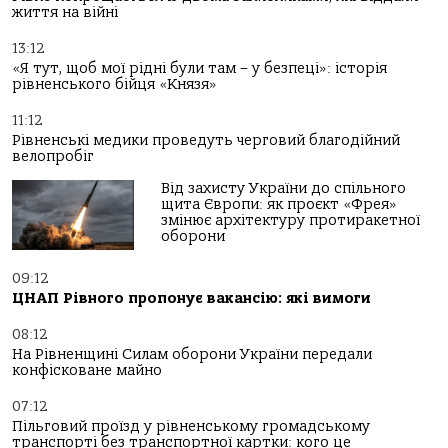
життя на війні
13:12
«Я тут, щоб мої рідні були там – у безпеці»: історія
рівненського бійця «Князя»
11:12
Рівненські медики проведуть черговий благодійний
велопробіг
Від захисту України до спільного
щита Європи: як проєкт «Фрея»
змінює архітектуру протиракетної
оборони
09:12
ЦНАП Рівного пропонує вакансію: які вимоги
08:12
На Рівненщині Силам оборони України передали
конфісковане майно
07:12
Пільговий проїзд у рівненському громадському
транспорті без транспортної картки: кого це