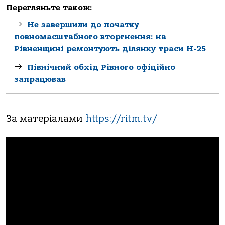
Перегляньте також:
Не завершили до початку
повномасштабного вторгнення: на
Рівненщині ремонтують ділянку траси Н-25
Північний обхід Рівного офіційно
запрацював
За матеріалами
https://ritm.tv/