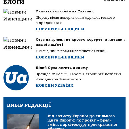
БЛОГИ
У святкових обіймах Саксонії
Щоразу після повернення із журналістського
відрядження я...
НОВИНИ РІВНЕНЩИНИ
Стус на гривні: не просто портрет, а питання
нашої пам’яті
Є імена, які не повинні залишатися лише...
НОВИНИ РІВНЕНЩИНИ
Білий Орел летить додому
Президент Польщі Кароль Навроцький позбавив
Володимира Зеленського...
НОВИНИ УКРАЇНИ
ВИБІР РЕДАКЦІЇ
Від захисту України до спільного
щита Європи: як проєкт «Фрея»
змінює архітектуру протиракетної
оборони