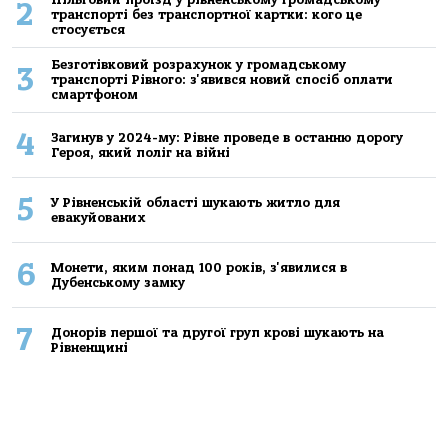
2
транспорті без транспортної картки: кого це
стосується
Безготівковий розрахунок у громадському
3
транспорті Рівного: з'явився новий спосіб оплати
смартфоном
4
Загинув у 2024-му: Рівне проведе в останню дорогу
Героя, який поліг на війні
5
У Рівненській області шукають житло для
евакуйованих
6
Монети, яким понад 100 років, з'явилися в
Дубенському замку
7
Донорів першої та другої груп крові шукають на
Рівненщині