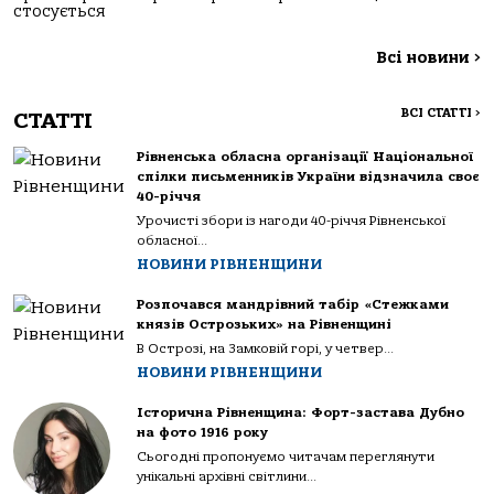
стосується
Всі новини
>
ВСІ СТАТТІ
>
СТАТТІ
Рівненська обласна організації Національної
спілки письменників України відзначила своє
40-річчя
Урочисті збори із нагоди 40-річчя Рівненської
обласної...
НОВИНИ РІВНЕНЩИНИ
Розпочався мандрівний табір «Стежками
князів Острозьких» на Рівненщині
В Острозі, на Замковій горі, у четвер...
НОВИНИ РІВНЕНЩИНИ
Історична Рівненщина: Форт-застава Дубно
на фото 1916 року
Сьогодні пропонуємо читачам переглянути
унікальні архівні світлини...