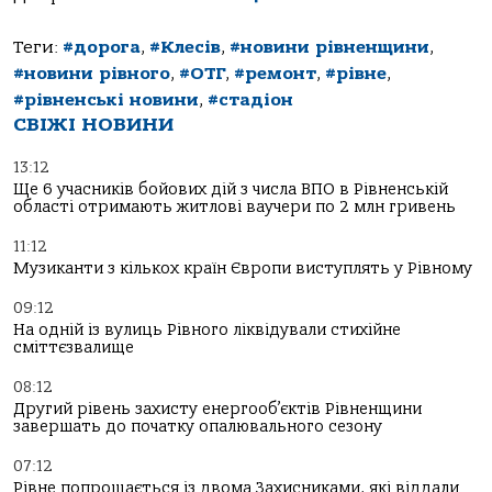
Теги:
#дорога
,
#Клесів
,
#новини рівненщини
,
#новини рівного
,
#ОТГ
,
#ремонт
,
#рівне
,
#рівненські новини
,
#стадіон
СВІЖІ НОВИНИ
13:12
Ще 6 учасників бойових дій з числа ВПО в Рівненській
області отримають житлові ваучери по 2 млн гривень
11:12
Музиканти з кількох країн Європи виступлять у Рівному
09:12
На одній із вулиць Рівного ліквідували стихійне
сміттєзвалище
08:12
Другий рівень захисту енергооб’єктів Рівненщини
завершать до початку опалювального сезону
07:12
Рівне попрощається із двома Захисниками, які віддали