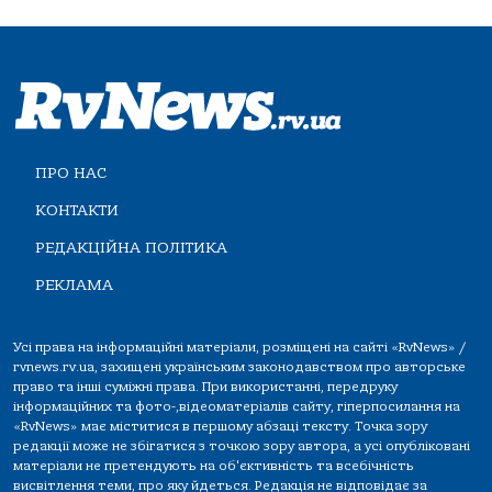
ПРО НАС
КОНТАКТИ
РЕДАКЦІЙНА ПОЛІТИКА
РЕКЛАМА
Усі права на інформаційні матеріали, розміщені на сайті «RvNews» /
rvnews.rv.ua, захищені українським законодавством про авторське
право та інші суміжні права. При використанні, передруку
інформаційних та фото-,відеоматеріалів сайту, гіперпосилання на
«RvNews» має міститися в першому абзаці тексту. Точка зору
редакції може не збігатися з точкою зору автора, а усі опубліковані
матеріали не претендують на об'єктивність та всебічність
висвітлення теми, про яку йдеться. Редакція не відповідає за