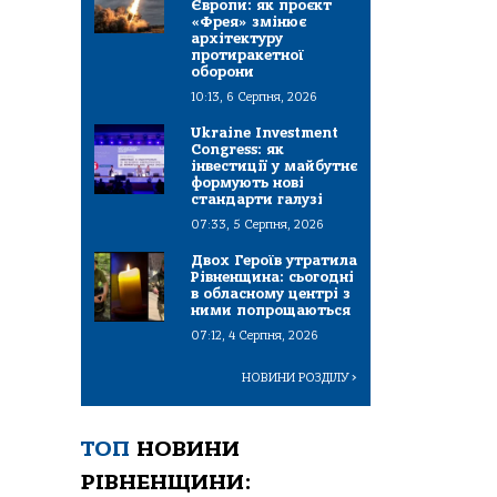
Європи: як проєкт
«Фрея» змінює
архітектуру
протиракетної
оборони
10:13, 6 Серпня, 2026
Ukraine Investment
Congress: як
інвестиції у майбутнє
формують нові
стандарти галузі
07:33, 5 Серпня, 2026
Двох Героїв утратила
Рівненщина: сьогодні
в обласному центрі з
ними попрощаються
07:12, 4 Серпня, 2026
НОВИНИ РОЗДІЛУ
>
ТОП
НОВИНИ
РІВНЕНЩИНИ: