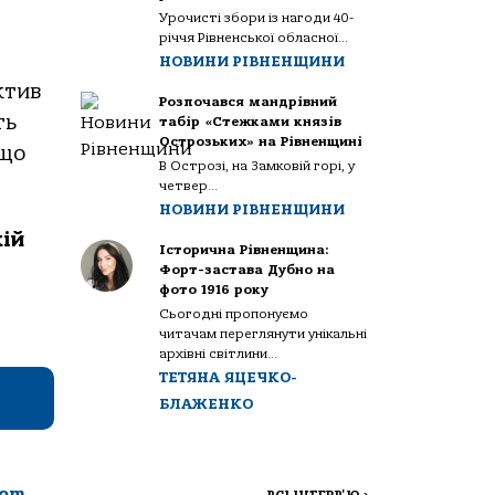
Урочисті збори із нагоди 40-
річчя Рівненської обласної...
НОВИНИ РІВНЕНЩИНИ
ктив
Розпочався мандрівний
ть
табір «Стежками князів
Острозьких» на Рівненщині
 що
В Острозі, на Замковій горі, у
четвер...
НОВИНИ РІВНЕНЩИНИ
кій
Історична Рівненщина:
Форт-застава Дубно на
фото 1916 року
Сьогодні пропонуємо
читачам переглянути унікальні
архівні світлини...
ТЕТЯНА ЯЦЕЧКО-
БЛАЖЕНКО
com
.