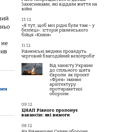
Захисниками, які віддали життя на
війні
лий
13:12
«Я тут, щоб мої рідні були там – у
дньо
безпеці»: історія рівненського
бійця «Князя»
 не
11:12
тив
Рівненські медики проведуть
черговий благодійний велопробіг
Від захисту України
до спільного щита
Європи: як проєкт
«Фрея» змінює
архітектуру
ами
протиракетної
оборони
09:12
ЦНАП Рівного пропонує
вакансію: які вимоги
08:12
На Рівненщині Силам оборони