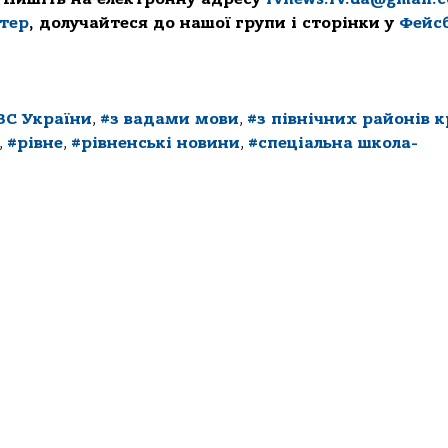
ттер
, долучайтеся до нашої групи і сторінки у
Фейс
ЗС України
,
#з вадами мови
,
#з північних районів 
,
#рівне
,
#рівненські новини
,
#спеціальна школа-