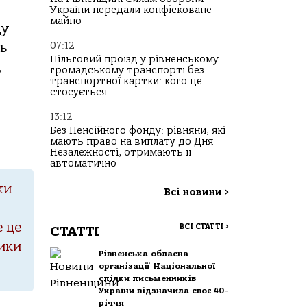
України передали конфісковане
майно
ду
07:12
ь
Пільговий проїзд у рівненському
,
громадському транспорті без
транспортної картки: кого це
стосується
13:12
Без Пенсійного фонду: рівняни, які
мають право на виплату до Дня
Незалежності, отримають її
автоматично
ки
Всі новини
>
е це
ВСІ СТАТТІ
>
СТАТТІ
рики
Рівненська обласна
організації Національної
спілки письменників
України відзначила своє 40-
річчя