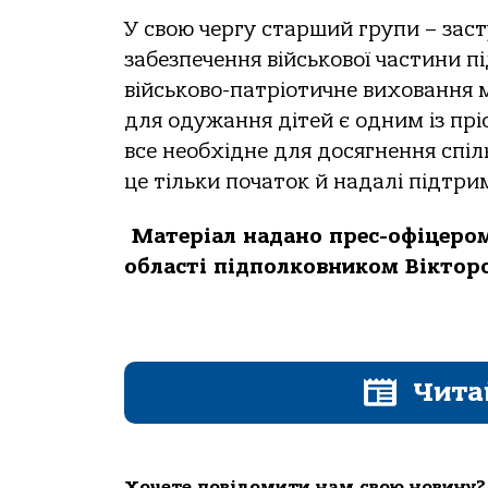
У свою чергу старший групи – зас
забезпечення військової частини 
військово-патріотичне виховання м
для одужання дітей є одним із прі
все необхідне для досягнення спіл
це тільки початок й надалі підтри
Матеріал надано прес-офіцеро
області
підполковником Вікто
Чита
Хочете повідомити нам свою новину?