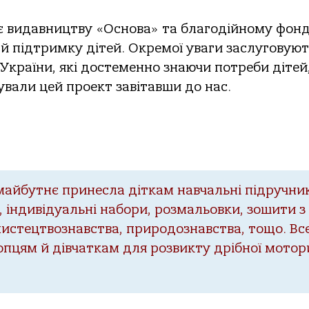
є видавництву «Основа» та благодійному фон
й підтримку дітей. Окремої уваги заслуговуют
України, які достеменно знаючи потреби дітей
зували цей проект завітавши до нас.
 майбутнє принесла діткам навчальні підручни
 індивідуальні набори, розмальовки, зошити з
мистецтвознавства, природознавства, тощо. Вс
лопцям й дівчаткам для розвикту дрібної мото