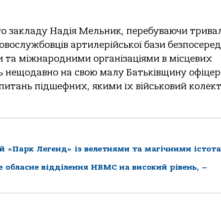
го закладу Надія Мельник, перебуваючи трива
ьковослужбовців артилерійської бази безпосере
 та міжнародними організаціями в місцевих
ь нещодавно на свою малу Батьківщину офіцер
питань підшефних, якими їх військовий колек
й «Парк Легенд» із велетнями та магічними істот
ке обласне відділення НВМС на високий рівень, –