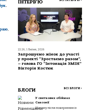
ВСІ ІНТЕРВ'Ю
>
ІНТЕРВ'Ю
бук
.
краю
,
22:26, 1 Липня, 2026
Запрошуємо жінок до участі
у проєкті “Зростаємо разом”,
– голова ГО “Інтонація ЗМІН”
Вікторія Костюк
ВСІ БЛОГИ
>
БЛОГИ
У святкових обіймах
Саксонії
Щоразу після повернення із