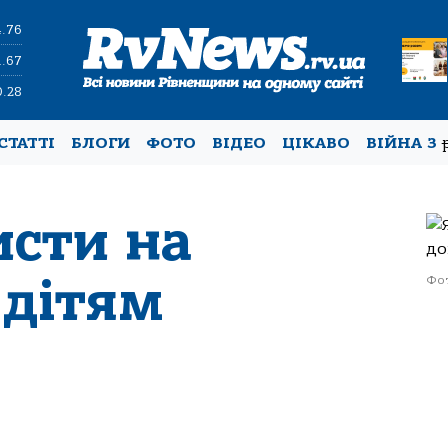
4.76
1.67
0.28
СТАТТІ
БЛОГИ
ФОТО
ВІДЕО
ЦІКАВО
ВІЙНА З
исти на
 дітям
Фот