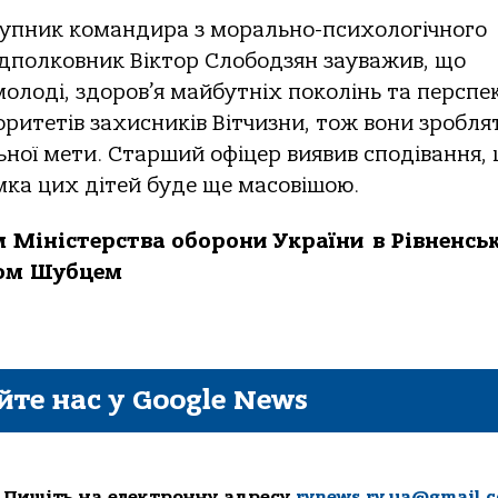
тупник командира з морально-психологічного
підполковник Віктор Слободзян зауважив, що
олоді, здоров’я майбутніх поколінь та перспе
оритетів захисників Вітчизни, тож вони зробля
ьної мети. Старший офіцер виявив сподівання,
мка цих дітей буде ще масовішою.
м Міністерства оборони України
в Рівненсь
ром Шубцем
йте нас у Google News
 Пишіть на електронну адресу
rvnews.rv.ua@gmail.