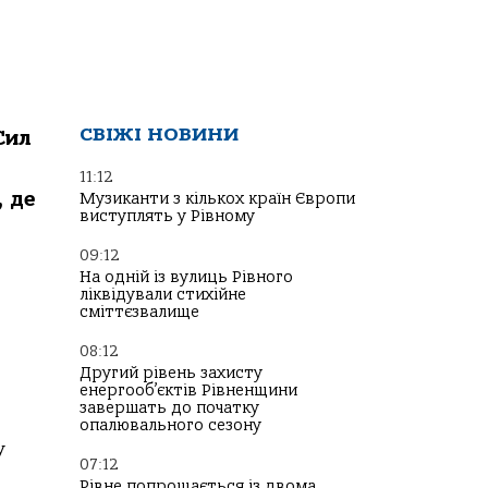
СВІЖІ НОВИНИ
Сил
11:12
 де
Музиканти з кількох країн Європи
виступлять у Рівному
09:12
На одній із вулиць Рівного
ліквідували стихійне
сміттєзвалище
08:12
Другий рівень захисту
енергооб’єктів Рівненщини
завершать до початку
опалювального сезону
у
07:12
Рівне попрощається із двома