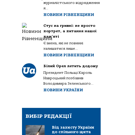
журналістського відрядження
я...
НОВИНИ РІВНЕНЩИНИ
Стус на гривні: не просто
портрет, а питання нашої
пам’яті
Є імена, які не повинні
залишатися лише...
НОВИНИ РІВНЕНЩИНИ
Білий Орел летить додому
Президент Польщі Кароль
Навроцький позбавив
Володимира Зеленського...
НОВИНИ УКРАЇНИ
ВИБІР РЕДАКЦІЇ
Від захисту України
до спільного щита