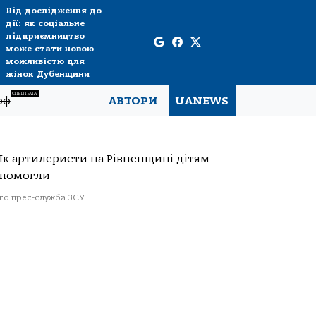
Від дослідження до
дії: як соціальне
підприємництво
може стати новою
можливістю для
жінок Дубенщини
СПЕЦТЕМА
рф
АВТОРИ
UANEWS
о прес-служба ЗСУ