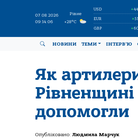
USD
4
▲
Рівне
07.08.2026
EUR
5
▲
09:14:07
+28°C
GBP
6
▲
НОВИНИ
ТЕМИ
ІНТЕРВ’Ю
Як артилер
Рівненщині
допомогли
Опубліковано:
Людмила Марчук