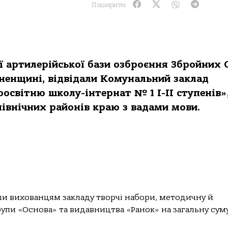
Поширити:
 артилерійської бази озброєння Збройних 
вненщині, відвідали Комунальний заклад
освітню школу-інтернат № 1 І-ІІ ступенів»,
північних районів краю з вадами мови.
ли вихованцям закладу творчі набори, методичну й
рупи «Основа» та видавництва «Ранок» на загальну сум