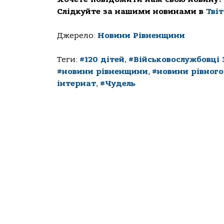
Слідкуйте за нашими новинами в
Тві
Джерело:
Новини Рівненщини
Теги:
#120 дітей
,
#Військовослужбовці 
#новини рівненщини
,
#новини рівного
інтернат
,
#Чудель