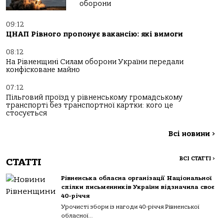
оборони
09:12
ЦНАП Рівного пропонує вакансію: які вимоги
08:12
На Рівненщині Силам оборони України передали
конфісковане майно
07:12
Пільговий проїзд у рівненському громадському
транспорті без транспортної картки: кого це
стосується
Всі новини
>
ВСІ СТАТТІ
>
СТАТТІ
Рівненська обласна організації Національної
спілки письменників України відзначила своє
40-річчя
Урочисті збори із нагоди 40-річчя Рівненської
обласної...