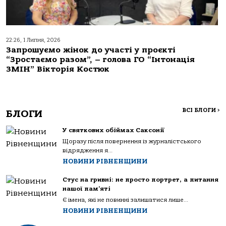
22:26, 1 Липня, 2026
Запрошуємо жінок до участі у проєкті
“Зростаємо разом”, – голова ГО “Інтонація
ЗМІН” Вікторія Костюк
ВСІ БЛОГИ
>
БЛОГИ
У святкових обіймах Саксонії
Щоразу після повернення із журналістського
відрядження я...
НОВИНИ РІВНЕНЩИНИ
Стус на гривні: не просто портрет, а питання
нашої пам’яті
Є імена, які не повинні залишатися лише...
НОВИНИ РІВНЕНЩИНИ