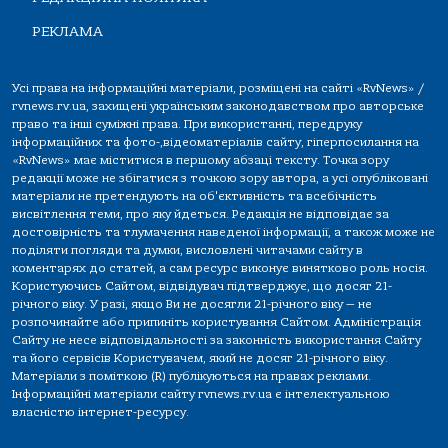
РЕКЛАМА
Усі права на інформаційні матеріали, розміщені на сайті «RvNews» /
rvnews.rv.ua, захищені українським законодавством про авторське
право та інші суміжні права. При використанні, передруку
інформаційних та фото-,відеоматеріалів сайту, гіперпосилання на
«RvNews» має міститися в першому абзаці тексту. Точка зору
редакції може не збігатися з точкою зору автора, а усі опубліковані
матеріали не претендують на об'єктивність та всебічність
висвітлення теми, про яку йдеться. Редакція не відповідає за
достовірність та тлумачення наведеної інформації, а також може не
поділяти погляди та думки, висловлені читачами сайту в
коментарях до статей, а сам ресурс виконує винятково роль носія.
Користуючись Сайтом, відвідувач підтверджує, що досяг 21-
річного віку. У разі, якщо Ви не досягли 21-річного віку — не
розпочинайте або припиніть користування Сайтом. Адміністрація
Сайту не несе відповідальності за законність використання Сайту
та його сервісів Користувачем, який не досяг 21-річного віку.
Матеріали з поміткою (R) публікуються на правах реклами.
Інформаційні матеріали сайту rvnews.rv.ua є інтелектуальною
власністю інтернет-ресурсу.