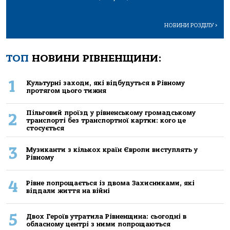
НОВИНИ РОЗДІЛУ
>
ТОП
НОВИНИ РІВНЕНЩИНИ:
1
Культурні заходи, які відбудуться в Рівному
протягом цього тижня
Пільговий проїзд у рівненському громадському
2
транспорті без транспортної картки: кого це
стосується
3
Музиканти з кількох країн Європи виступлять у
Рівному
4
Рівне попрощається із двома Захисниками, які
віддали життя на війні
5
Двох Героїв утратила Рівненщина: сьогодні в
обласному центрі з ними попрощаються