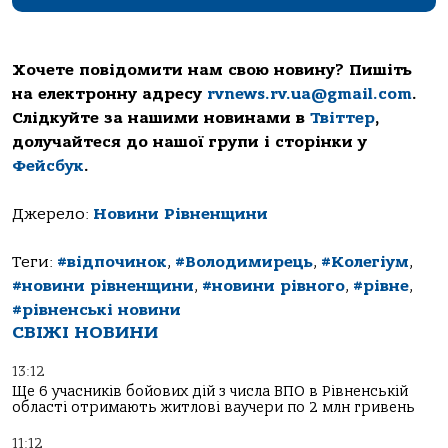
Хочете повідомити нам свою новину? Пишіть
на електронну адресу
rvnews.rv.ua@gmail.com
.
Слідкуйте за нашими новинами в
Твіттер
,
долучайтеся до нашої групи і сторінки у
Фейсбук
.
Джерело:
Новини Рівненщини
Теги:
#відпочинок
,
#Володимирець
,
#Колегіум
,
#новини рівненщини
,
#новини рівного
,
#рівне
,
#рівненські новини
СВІЖІ НОВИНИ
13:12
Ще 6 учасників бойових дій з числа ВПО в Рівненській
області отримають житлові ваучери по 2 млн гривень
11:12