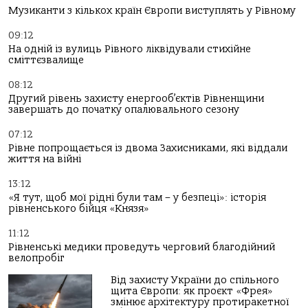
Музиканти з кількох країн Європи виступлять у Рівному
09:12
На одній із вулиць Рівного ліквідували стихійне
сміттєзвалище
08:12
Другий рівень захисту енергооб’єктів Рівненщини
завершать до початку опалювального сезону
07:12
Рівне попрощається із двома Захисниками, які віддали
життя на війні
13:12
«Я тут, щоб мої рідні були там – у безпеці»: історія
рівненського бійця «Князя»
11:12
Рівненські медики проведуть черговий благодійний
велопробіг
Від захисту України до спільного
щита Європи: як проєкт «Фрея»
змінює архітектуру протиракетної