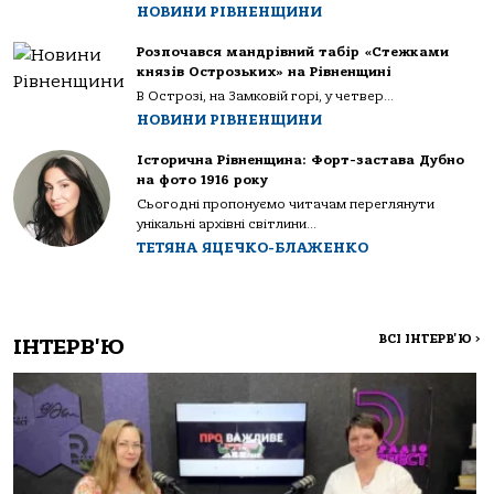
НОВИНИ РІВНЕНЩИНИ
Розпочався мандрівний табір «Стежками
князів Острозьких» на Рівненщині
В Острозі, на Замковій горі, у четвер...
НОВИНИ РІВНЕНЩИНИ
Історична Рівненщина: Форт-застава Дубно
на фото 1916 року
Сьогодні пропонуємо читачам переглянути
унікальні архівні світлини...
ТЕТЯНА ЯЦЕЧКО-БЛАЖЕНКО
ВСІ ІНТЕРВ'Ю
>
ІНТЕРВ'Ю