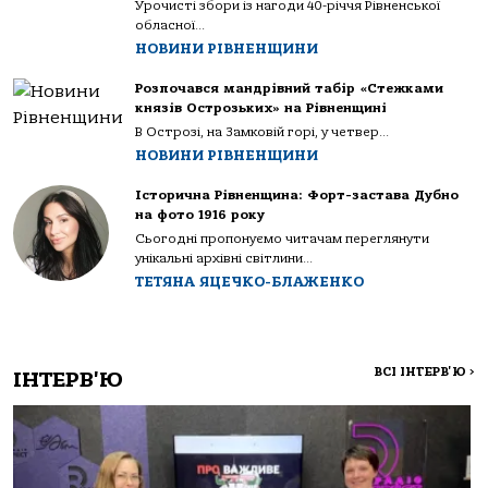
Урочисті збори із нагоди 40-річчя Рівненської
обласної...
НОВИНИ РІВНЕНЩИНИ
Розпочався мандрівний табір «Стежками
князів Острозьких» на Рівненщині
В Острозі, на Замковій горі, у четвер...
НОВИНИ РІВНЕНЩИНИ
Історична Рівненщина: Форт-застава Дубно
на фото 1916 року
Сьогодні пропонуємо читачам переглянути
унікальні архівні світлини...
ТЕТЯНА ЯЦЕЧКО-БЛАЖЕНКО
ВСІ ІНТЕРВ'Ю
>
ІНТЕРВ'Ю