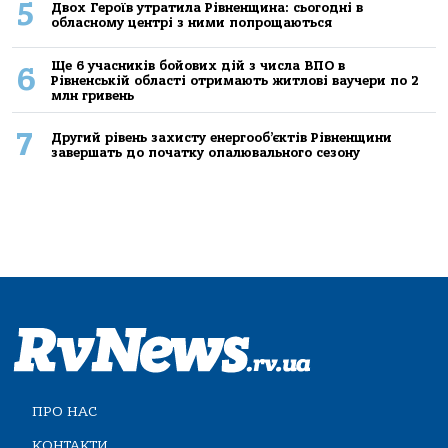
5
Двох Героїв утратила Рівненщина: сьогодні в
обласному центрі з ними попрощаються
Ще 6 учасників бойових дій з числа ВПО в
6
Рівненській області отримають житлові ваучери по 2
млн гривень
7
Другий рівень захисту енергооб’єктів Рівненщини
завершать до початку опалювального сезону
ПРО НАС
КОНТАКТИ