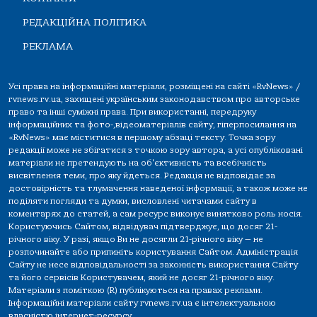
РЕДАКЦІЙНА ПОЛІТИКА
РЕКЛАМА
Усі права на інформаційні матеріали, розміщені на сайті «RvNews» /
rvnews.rv.ua, захищені українським законодавством про авторське
право та інші суміжні права. При використанні, передруку
інформаційних та фото-,відеоматеріалів сайту, гіперпосилання на
«RvNews» має міститися в першому абзаці тексту. Точка зору
редакції може не збігатися з точкою зору автора, а усі опубліковані
матеріали не претендують на об'єктивність та всебічність
висвітлення теми, про яку йдеться. Редакція не відповідає за
достовірність та тлумачення наведеної інформації, а також може не
поділяти погляди та думки, висловлені читачами сайту в
коментарях до статей, а сам ресурс виконує винятково роль носія.
Користуючись Сайтом, відвідувач підтверджує, що досяг 21-
річного віку. У разі, якщо Ви не досягли 21-річного віку — не
розпочинайте або припиніть користування Сайтом. Адміністрація
Сайту не несе відповідальності за законність використання Сайту
та його сервісів Користувачем, який не досяг 21-річного віку.
Матеріали з поміткою (R) публікуються на правах реклами.
Інформаційні матеріали сайту rvnews.rv.ua є інтелектуальною
власністю інтернет-ресурсу.