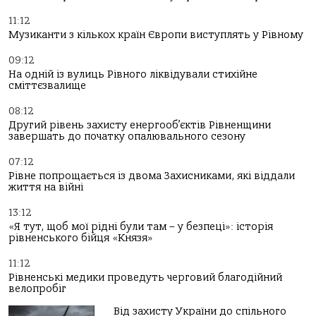
11:12
Музиканти з кількох країн Європи виступлять у Рівному
09:12
На одній із вулиць Рівного ліквідували стихійне
сміттєзвалище
08:12
Другий рівень захисту енергооб’єктів Рівненщини
завершать до початку опалювального сезону
07:12
Рівне попрощається із двома Захисниками, які віддали
життя на війні
13:12
«Я тут, щоб мої рідні були там – у безпеці»: історія
рівненського бійця «Князя»
11:12
Рівненські медики проведуть черговий благодійний
велопробіг
Від захисту України до спільного