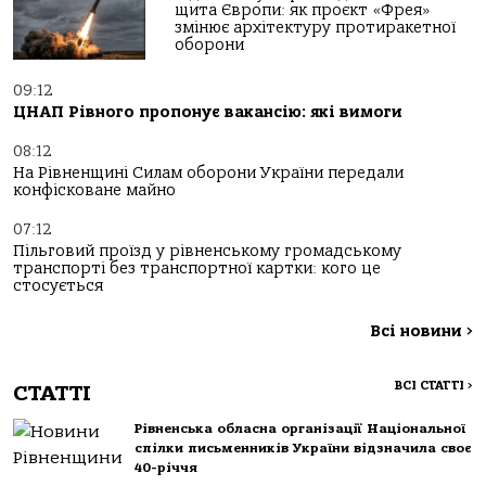
щита Європи: як проєкт «Фрея»
змінює архітектуру протиракетної
оборони
09:12
ЦНАП Рівного пропонує вакансію: які вимоги
08:12
На Рівненщині Силам оборони України передали
конфісковане майно
07:12
Пільговий проїзд у рівненському громадському
транспорті без транспортної картки: кого це
стосується
Всі новини
>
ВСІ СТАТТІ
>
СТАТТІ
Рівненська обласна організації Національної
спілки письменників України відзначила своє
40-річчя