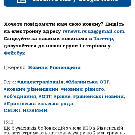
Хочете повідомити нам свою новину? Пишіть
на електронну адресу
rvnews.rv.ua@gmail.com
.
Слідкуйте за нашими новинами в
Твіттер
,
долучайтеся до нашої групи і сторінки у
Фейсбук
.
Джерело:
Новини Рівненщини
Теги:
#децентралізація
,
#Малинська ОТГ
,
#новини рівненщини
,
#новини рівного
,
#об'єднання
,
#ОТГ
,
#рівне
,
#рівненські новини
,
#Яринівська сільська рада
СВІЖІ НОВИНИ
13:12
Ще 6 учасників бойових дій з числа ВПО в Рівненській
області отримають житлові ваучери по 2 млн гривень