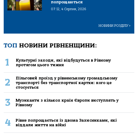
попрощаються
07:12, 4 Серпня, 2026
НОВИНИ РОЗДІЛУ
>
ТОП
НОВИНИ РІВНЕНЩИНИ:
1
Культурні заходи, які відбудуться в Рівному
протягом цього тижня
Пільговий проїзд у рівненському громадському
2
транспорті без транспортної картки: кого це
стосується
3
Музиканти з кількох країн Європи виступлять у
Рівному
4
Рівне попрощається із двома Захисниками, які
віддали життя на війні