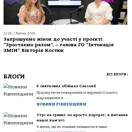
22:26, 1 Липня, 2026
Запрошуємо жінок до участі у проєкті
“Зростаємо разом”, – голова ГО “Інтонація
ЗМІН” Вікторія Костюк
ВСІ БЛОГИ
>
БЛОГИ
У святкових обіймах Саксонії
Щоразу після повернення із журналістського
відрядження я...
НОВИНИ РІВНЕНЩИНИ
Стус на гривні: не просто портрет, а питання
нашої пам’яті
Є імена, які не повинні залишатися лише...