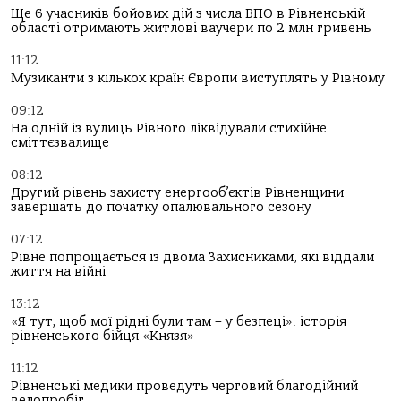
Ще 6 учасників бойових дій з числа ВПО в Рівненській
області отримають житлові ваучери по 2 млн гривень
11:12
Музиканти з кількох країн Європи виступлять у Рівному
09:12
На одній із вулиць Рівного ліквідували стихійне
сміттєзвалище
08:12
Другий рівень захисту енергооб’єктів Рівненщини
завершать до початку опалювального сезону
07:12
Рівне попрощається із двома Захисниками, які віддали
життя на війні
13:12
«Я тут, щоб мої рідні були там – у безпеці»: історія
рівненського бійця «Князя»
11:12
Рівненські медики проведуть черговий благодійний
велопробіг