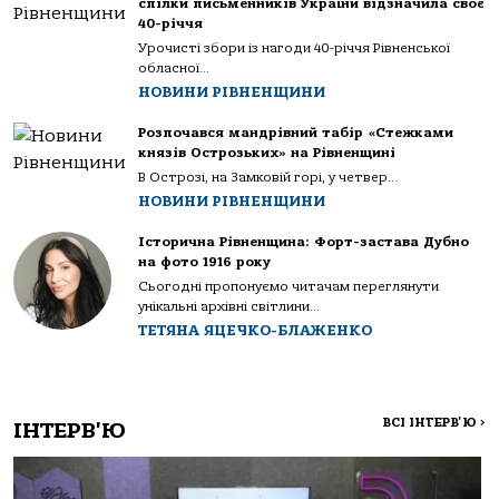
спілки письменників України відзначила своє
40-річчя
Урочисті збори із нагоди 40-річчя Рівненської
обласної...
НОВИНИ РІВНЕНЩИНИ
Розпочався мандрівний табір «Стежками
князів Острозьких» на Рівненщині
В Острозі, на Замковій горі, у четвер...
НОВИНИ РІВНЕНЩИНИ
Історична Рівненщина: Форт-застава Дубно
на фото 1916 року
Сьогодні пропонуємо читачам переглянути
унікальні архівні світлини...
ТЕТЯНА ЯЦЕЧКО-БЛАЖЕНКО
ВСІ ІНТЕРВ'Ю
>
ІНТЕРВ'Ю