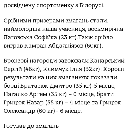
досвідчену спортсменку з Білорусі.
Срібними призерами змагань стали:
наймолодша наша учасниця, восьмирічна
Лаговська Софійка (23 кг).Такж срібло
виграв Камран Абдалніязов (60кг).
Бронзові нагороди завоювали Канарський
Сергій (46кг), Климчук Ілля (32кг). Хороші
результати на цих змаганнях показали
борці Братасюк Дмитро (35 кг)-5 місце,
Нагалко Артем (35 кг) – 6 місце, брати
Грицюк Назар (55 кг) – 4 місце та Грицюк
Олександр (60 кг)– 6 місце.
Готував до змагань