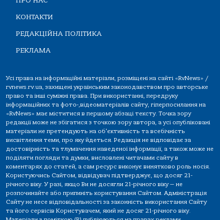
ПРО НАС
КОНТАКТИ
РЕДАКЦІЙНА ПОЛІТИКА
РЕКЛАМА
Усі права на інформаційні матеріали, розміщені на сайті «RvNews» /
rvnews.rv.ua, захищені українським законодавством про авторське
право та інші суміжні права. При використанні, передруку
інформаційних та фото-,відеоматеріалів сайту, гіперпосилання на
«RvNews» має міститися в першому абзаці тексту. Точка зору
редакції може не збігатися з точкою зору автора, а усі опубліковані
матеріали не претендують на об'єктивність та всебічність
висвітлення теми, про яку йдеться. Редакція не відповідає за
достовірність та тлумачення наведеної інформації, а також може не
поділяти погляди та думки, висловлені читачами сайту в
коментарях до статей, а сам ресурс виконує винятково роль носія.
Користуючись Сайтом, відвідувач підтверджує, що досяг 21-
річного віку. У разі, якщо Ви не досягли 21-річного віку — не
розпочинайте або припиніть користування Сайтом. Адміністрація
Сайту не несе відповідальності за законність використання Сайту
та його сервісів Користувачем, який не досяг 21-річного віку.
Матеріали з поміткою (R) публікуються на правах реклами.