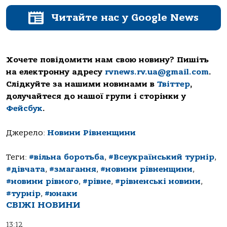
Читайте нас у Google News
Хочете повідомити нам свою новину? Пишіть
на електронну адресу
rvnews.rv.ua@gmail.com
.
Слідкуйте за нашими новинами в
Твіттер
,
долучайтеся до нашої групи і сторінки у
Фейсбук
.
Джерело:
Новини Рівненщини
Теги:
#вільна боротьба
,
#Всеукраїнський турнір
,
#дівчата
,
#змагання
,
#новини рівненщини
,
#новини рівного
,
#рівне
,
#рівненські новини
,
#турнір
,
#юнаки
СВІЖІ НОВИНИ
13:12