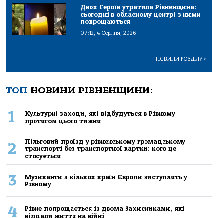
Двох Героїв утратила Рівненщина:
сьогодні в обласному центрі з ними
попрощаються
07:12, 4 Серпня, 2026
НОВИНИ РОЗДІЛУ
>
ТОП
НОВИНИ РІВНЕНЩИНИ:
1
Культурні заходи, які відбудуться в Рівному
протягом цього тижня
Пільговий проїзд у рівненському громадському
2
транспорті без транспортної картки: кого це
стосується
3
Музиканти з кількох країн Європи виступлять у
Рівному
4
Рівне попрощається із двома Захисниками, які
віддали життя на війні