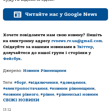
Читайте нас у Google News
Хочете повідомити нам свою новину? Пишіть
на електронну адресу
rvnews.rv.ua@gmail.com
.
Слідкуйте за нашими новинами в
Твіттер
,
долучайтеся до нашої групи і сторінки у
Фейсбук
.
Джерело:
Новини Рівненщини
Теги:
#борг
,
#відключення
,
#доведення
,
#електропостачання
,
#новини рівненщини
,
#новини рівного
,
#рівне
,
#рівненські новини
СВІЖІ НОВИНИ
13:12