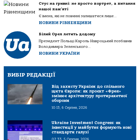
Стус на гривні: не просто портрет, а питання
нашої пам’яті
Є імена, які не повинні залишатися лише...
НОВИНИ РІВНЕНЩИНИ
Білий Орел летить додому
Президент Польщі Кароль Навроцький позбавив
Володимира Зеленського...
НОВИНИ УКРАЇНИ
ВИБІР РЕДАКЦІЇ
Від захисту України до спільного
щита Європи: як проєкт «Фрея»
змінює архітектуру протиракетної
оборони
10:13, 6 Серпня, 2026
Ukraine Investment Congress: як
інвестиції у майбутнє формують нові
стандарти галузі
07:33, 5 Серпня, 2026