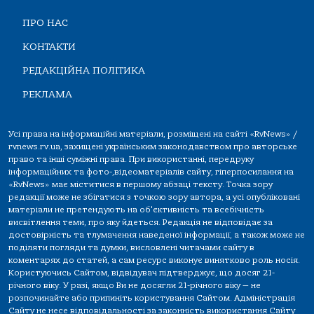
ПРО НАС
КОНТАКТИ
РЕДАКЦІЙНА ПОЛІТИКА
РЕКЛАМА
Усі права на інформаційні матеріали, розміщені на сайті «RvNews» /
rvnews.rv.ua, захищені українським законодавством про авторське
право та інші суміжні права. При використанні, передруку
інформаційних та фото-,відеоматеріалів сайту, гіперпосилання на
«RvNews» має міститися в першому абзаці тексту. Точка зору
редакції може не збігатися з точкою зору автора, а усі опубліковані
матеріали не претендують на об'єктивність та всебічність
висвітлення теми, про яку йдеться. Редакція не відповідає за
достовірність та тлумачення наведеної інформації, а також може не
поділяти погляди та думки, висловлені читачами сайту в
коментарях до статей, а сам ресурс виконує винятково роль носія.
Користуючись Сайтом, відвідувач підтверджує, що досяг 21-
річного віку. У разі, якщо Ви не досягли 21-річного віку — не
розпочинайте або припиніть користування Сайтом. Адміністрація
Сайту не несе відповідальності за законність використання Сайту