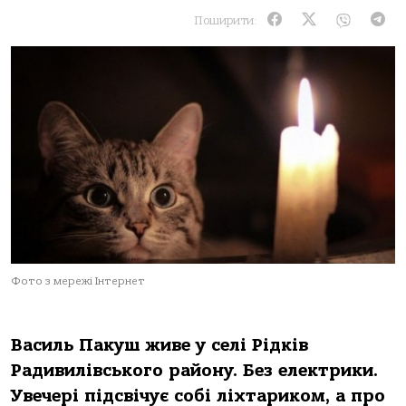
Поширити:
Фото з мережі Інтернет
Василь Пакуш живе у селі Рідків
Радивилівського району. Без електрики.
Увечері підсвічує собі ліхтариком, а про