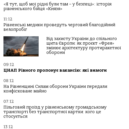
«Я тут, щоб мої рідні були там – у безпеці»: історія
рівненського бійця «Князя»
11:12
Рівненські медики проведуть черговий благодійний
велопробіг
Від захисту України до спільного
щита Європи: як проєкт «Фрея»
змінює архітектуру протиракетної
оборони
09:12
ЦНАП Рівного пропонує вакансію: які вимоги
08:12
На Рівненщині Силам оборони України передали
конфісковане майно
07:12
Пільговий проїзд у рівненському громадському
транспорті без транспортної картки: кого це
стосується
13:12