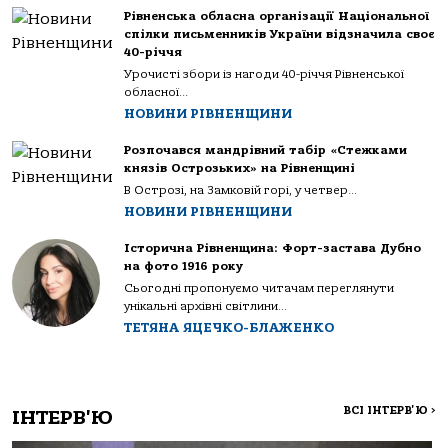
Рівненська обласна організації Національної
спілки письменників України відзначила своє
40-річчя
Урочисті збори із нагоди 40-річчя Рівненської
обласної...
НОВИНИ РІВНЕНЩИНИ
Розпочався мандрівний табір «Стежками
князів Острозьких» на Рівненщині
В Острозі, на Замковій горі, у четвер...
НОВИНИ РІВНЕНЩИНИ
Історична Рівненщина: Форт-застава Дубно
на фото 1916 року
Сьогодні пропонуємо читачам переглянути
унікальні архівні світлини...
ТЕТЯНА ЯЦЕЧКО-БЛАЖЕНКО
ВСІ ІНТЕРВ'Ю
>
ІНТЕРВ'Ю