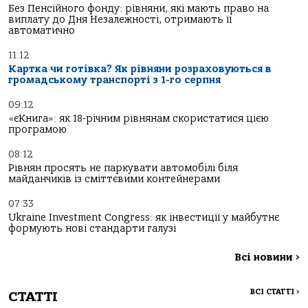
Без Пенсійного фонду: рівняни, які мають право на
виплату до Дня Незалежності, отримають її
автоматично
11:12
Картка чи готівка? Як рівняни розраховуються в
громадському транспорті з 1-го серпня
09:12
«єКнига»: як 18-річним рівнянам скористатися цією
програмою
08:12
Рівнян просять не паркувати автомобілі біля
майданчиків із сміттєвими контейнерами
07:33
Ukraine Investment Congress: як інвестиції у майбутнє
формують нові стандарти галузі
Всі новини
>
ВСІ СТАТТІ
>
СТАТТІ