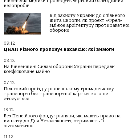
Рівненські медики проведуть черговий благодійний
велопробіг
Від захисту України до спільного
щита Європи: як проєкт «Фрея»
змінює архітектуру протиракетної
оборони
09:12
ЦНАП Рівного пропонує вакансію: які вимоги
08:12
На Рівненщині Силам оборони України передали
конфісковане майно
07:12
Пільговий проїзд у рівненському громадському
транспорті без транспортної картки: кого це
стосується
13:12
Без Пенсійного фонду: рівняни, які мають право на
виплату до Дня Незалежності, отримають її
автоматично
11:12