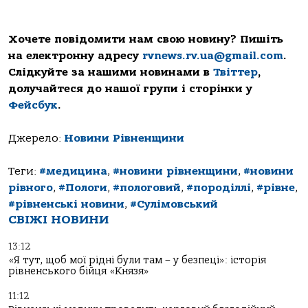
Хочете повідомити нам свою новину? Пишіть
на електронну адресу
rvnews.rv.ua@gmail.com
.
Слідкуйте за нашими новинами в
Твіттер
,
долучайтеся до нашої групи і сторінки у
Фейсбук
.
Джерело:
Новини Рівненщини
Теги:
#медицина
,
#новини рівненщини
,
#новини
рівного
,
#Пологи
,
#пологовий
,
#породіллі
,
#рівне
,
#рівненські новини
,
#Сулімовський
СВІЖІ НОВИНИ
13:12
«Я тут, щоб мої рідні були там – у безпеці»: історія
рівненського бійця «Князя»
11:12