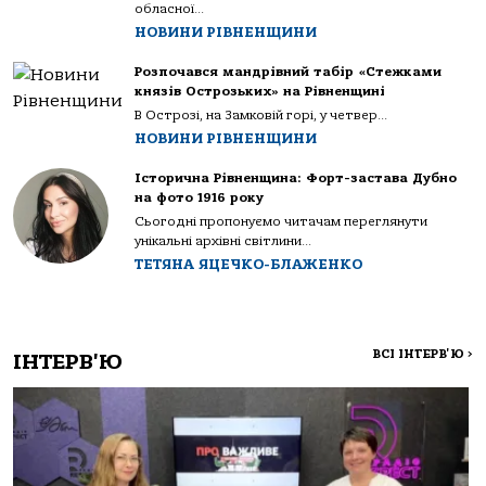
обласної...
НОВИНИ РІВНЕНЩИНИ
Розпочався мандрівний табір «Стежками
князів Острозьких» на Рівненщині
В Острозі, на Замковій горі, у четвер...
НОВИНИ РІВНЕНЩИНИ
Історична Рівненщина: Форт-застава Дубно
на фото 1916 року
Сьогодні пропонуємо читачам переглянути
унікальні архівні світлини...
ТЕТЯНА ЯЦЕЧКО-БЛАЖЕНКО
ВСІ ІНТЕРВ'Ю
>
ІНТЕРВ'Ю