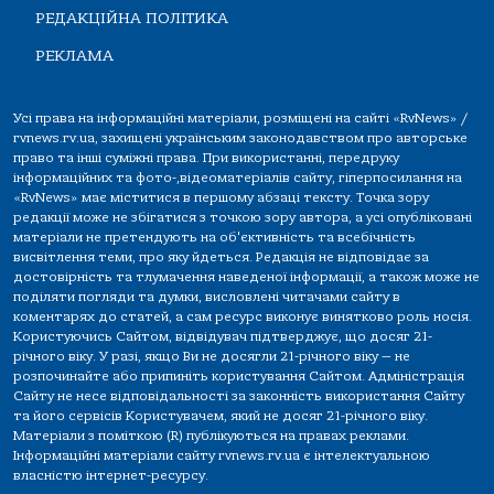
РЕДАКЦІЙНА ПОЛІТИКА
РЕКЛАМА
Усі права на інформаційні матеріали, розміщені на сайті «RvNews» /
rvnews.rv.ua, захищені українським законодавством про авторське
право та інші суміжні права. При використанні, передруку
інформаційних та фото-,відеоматеріалів сайту, гіперпосилання на
«RvNews» має міститися в першому абзаці тексту. Точка зору
редакції може не збігатися з точкою зору автора, а усі опубліковані
матеріали не претендують на об'єктивність та всебічність
висвітлення теми, про яку йдеться. Редакція не відповідає за
достовірність та тлумачення наведеної інформації, а також може не
поділяти погляди та думки, висловлені читачами сайту в
коментарях до статей, а сам ресурс виконує винятково роль носія.
Користуючись Сайтом, відвідувач підтверджує, що досяг 21-
річного віку. У разі, якщо Ви не досягли 21-річного віку — не
розпочинайте або припиніть користування Сайтом. Адміністрація
Сайту не несе відповідальності за законність використання Сайту
та його сервісів Користувачем, який не досяг 21-річного віку.
Матеріали з поміткою (R) публікуються на правах реклами.
Інформаційні матеріали сайту rvnews.rv.ua є інтелектуальною
власністю інтернет-ресурсу.