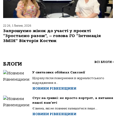
22:26, 1 Липня, 2026
Запрошуємо жінок до участі у проєкті
“Зростаємо разом”, – голова ГО “Інтонація
ЗМІН” Вікторія Костюк
ВСІ БЛОГИ
>
БЛОГИ
У святкових обіймах Саксонії
Щоразу після повернення із журналістського
відрядження я...
НОВИНИ РІВНЕНЩИНИ
Стус на гривні: не просто портрет, а питання
нашої пам’яті
Є імена, які не повинні залишатися лише...
НОВИНИ РІВНЕНЩИНИ