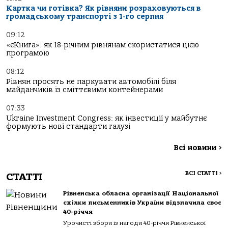
Картка чи готівка? Як рівняни розраховуються в
громадському транспорті з 1-го серпня
09:12
«єКнига»: як 18-річним рівнянам скористатися цією
програмою
08:12
Рівнян просять не паркувати автомобілі біля
майданчиків із сміттєвими контейнерами
07:33
Ukraine Investment Congress: як інвестиції у майбутнє
формують нові стандарти галузі
Всі новини
>
ВСІ СТАТТІ
>
СТАТТІ
Рівненська обласна організації Національної
спілки письменників України відзначила своє
40-річчя
Урочисті збори із нагоди 40-річчя Рівненської