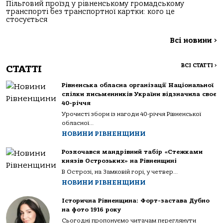
Пільговий проїзд у рівненському громадському
транспорті без транспортної картки: кого це
стосується
Всі новини
>
ВСІ СТАТТІ
>
СТАТТІ
Рівненська обласна організації Національної
спілки письменників України відзначила своє
40-річчя
Урочисті збори із нагоди 40-річчя Рівненської
обласної...
НОВИНИ РІВНЕНЩИНИ
Розпочався мандрівний табір «Стежками
князів Острозьких» на Рівненщині
В Острозі, на Замковій горі, у четвер...
НОВИНИ РІВНЕНЩИНИ
Історична Рівненщина: Форт-застава Дубно
на фото 1916 року
Сьогодні пропонуємо читачам переглянути