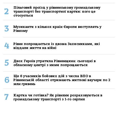
Пільговий проїзд у рівненському громадському
2
транспорті без транспортної картки: кого це
стосується
3
Музиканти з кількох країн Європи виступлять у
Рівному
4
Рівне попрощається із двома Захисниками, які
віддали життя на війні
5
Двох Героїв утратила Рівненщина: сьогодні в
обласному центрі з ними попрощаються
Ще 6 учасників бойових дій з числа ВПО в
6
Рівненській області отримають житлові ваучери по 2
млн гривень
7
Картка чи готівка? Як рівняни розраховуються в
громадському транспорті з 1-го серпня