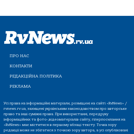
ПРО НАС
КОНТАКТИ
РЕДАКЦІЙНА ПОЛІТИКА
РЕКЛАМА
Усі права на інформаційні матеріали, розміщені на сайті «RvNews» /
rvnews.rv.ua, захищені українським законодавством про авторське
право та інші суміжні права. При використанні, передруку
інформаційних та фото-,відеоматеріалів сайту, гіперпосилання на
«RvNews» має міститися в першому абзаці тексту. Точка зору
редакції може не збігатися з точкою зору автора, а усі опубліковані