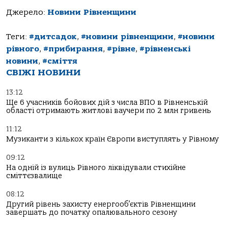
Джерело:
Новини Рівненщини
Теги:
#дитсадок
,
#новини рівненщини
,
#новини
рівного
,
#прибирання
,
#рівне
,
#рівненські
новини
,
#сміття
СВІЖІ НОВИНИ
13:12
Ще 6 учасників бойових дій з числа ВПО в Рівненській
області отримають житлові ваучери по 2 млн гривень
11:12
Музиканти з кількох країн Європи виступлять у Рівному
09:12
На одній із вулиць Рівного ліквідували стихійне
сміттєзвалище
08:12
Другий рівень захисту енергооб’єктів Рівненщини
завершать до початку опалювального сезону