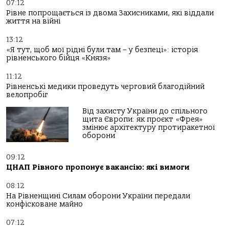
07:12
Рівне попрощається із двома Захисниками, які віддали
життя на війні
13:12
«Я тут, щоб мої рідні були там – у безпеці»: історія
рівненського бійця «Князя»
11:12
Рівненські медики проведуть черговий благодійний
велопробіг
Від захисту України до спільного
щита Європи: як проєкт «Фрея»
змінює архітектуру протиракетної
оборони
09:12
ЦНАП Рівного пропонує вакансію: які вимоги
08:12
На Рівненщині Силам оборони України передали
конфісковане майно
07:12