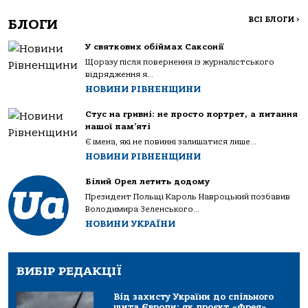
ВСІ БЛОГИ
>
БЛОГИ
У святкових обіймах Саксонії
Щоразу після повернення із журналістського
відрядження я...
НОВИНИ РІВНЕНЩИНИ
Стус на гривні: не просто портрет, а питання
нашої пам’яті
Є імена, які не повинні залишатися лише...
НОВИНИ РІВНЕНЩИНИ
Білий Орел летить додому
Президент Польщі Кароль Навроцький позбавив
Володимира Зеленського...
НОВИНИ УКРАЇНИ
ВИБІР РЕДАКЦІЇ
Від захисту України до спільного
щита Європи: як проєкт «Фрея»