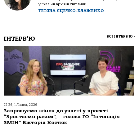
унікальні архівні світлини...
ТЕТЯНА ЯЦЕЧКО-БЛАЖЕНКО
ВСІ ІНТЕРВ'Ю
>
ІНТЕРВ'Ю
22:26, 1 Липня, 2026
Запрошуємо жінок до участі у проєкті
“Зростаємо разом”, – голова ГО “Інтонація
ЗМІН” Вікторія Костюк