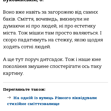
Воно вже навіть за загорожею від самих
баків. Сміття, вочевидь, викинули не
думаючи ні про людей, ні про естетику
міста. Тож мішки там просто валяються. І
скоро падатимуть на стежку, якою щодня
ходять сотні людей.
А ще тут поруч дитсадок. Тож і наше юне
покоління змушене спостерігати ось таку
картину.
Перегляньте також:
На одній із вулиць Рівного ліквідували
стихійне сміттєзвалище