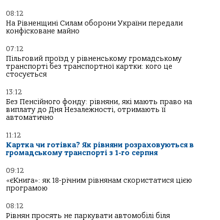
08:12
На Рівненщині Силам оборони України передали
конфісковане майно
07:12
Пільговий проїзд у рівненському громадському
транспорті без транспортної картки: кого це
стосується
13:12
Без Пенсійного фонду: рівняни, які мають право на
виплату до Дня Незалежності, отримають її
автоматично
11:12
Картка чи готівка? Як рівняни розраховуються в
громадському транспорті з 1-го серпня
09:12
«єКнига»: як 18-річним рівнянам скористатися цією
програмою
08:12
Рівнян просять не паркувати автомобілі біля