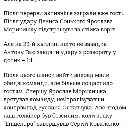
Після перерви активніше заграли вже гості.
Після удару Дениса Соцького Ярослава
Морикишку підстрашувала стійка воріт.
Але на 23-й хвилині ніхто не завадив
Антону Гаю завдати удару з розвороту у
дотик – 1:1.
Після цього шанси вийти вперед мали
обидві команди, але більше пощастило
гостям. Спершу Ярослав Морикишка
врятував команду, нейтралізувавши
контрвипад Руслана Остапчука. Але згодом
наш голкіпер був безсилим, коли атаку
“Епіцентра” завершував Сергій Коваленко –