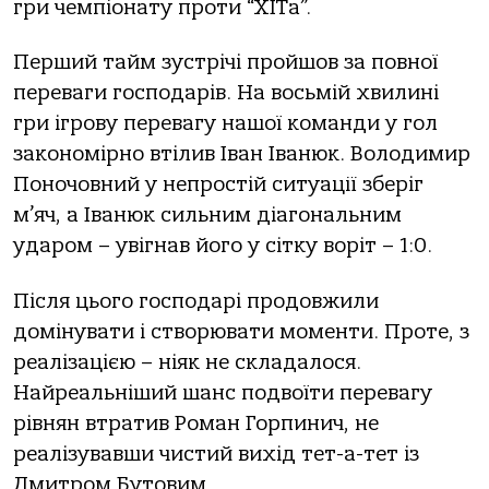
гри чемпіонату проти “ХІТа”.
Перший тайм зустрічі пройшов за повної
переваги господарів. На восьмій хвилині
гри ігрову перевагу нашої команди у гол
закономірно втілив Іван Іванюк. Володимир
Поночовний у непростій ситуації зберіг
м’яч, а Іванюк сильним діагональним
ударом – увігнав його у сітку воріт – 1:0.
Після цього господарі продовжили
домінувати і створювати моменти. Проте, з
реалізацією – ніяк не складалося.
Найреальніший шанс подвоїти перевагу
рівнян втратив Роман Горпинич, не
реалізувавши чистий вихід тет-а-тет із
Дмитром Бутовим.