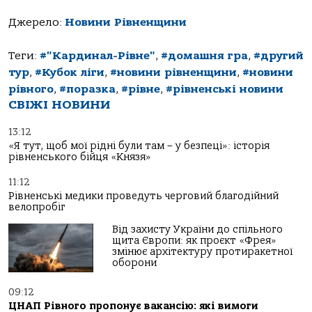
Джерело:
Новини Рівненщини
Теги:
#"Кардинал-Рівне"
,
#домашня гра
,
#другий
тур
,
#Кубок ліги
,
#новини рівненщини
,
#новини
рівного
,
#поразка
,
#рівне
,
#рівненські новини
СВІЖІ НОВИНИ
13:12
«Я тут, щоб мої рідні були там – у безпеці»: історія
рівненського бійця «Князя»
11:12
Рівненські медики проведуть черговий благодійний
велопробіг
Від захисту України до спільного
щита Європи: як проєкт «Фрея»
змінює архітектуру протиракетної
оборони
09:12
ЦНАП Рівного пропонує вакансію: які вимоги