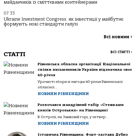
майданчиків із сміттєвими контейнерами
07:33
Ukraine Investment Congress: як інвестиції у майбутнє
формують нові стандарти галузі
Всі новини
>
ВСІ СТАТТІ
>
СТАТТІ
Рівненська обласна організації Національної
спілки письменників України відзначила своє
40-річчя
Урочисті збори із нагоди 40-річчя Рівненської
обласної...
НОВИНИ РІВНЕНЩИНИ
Розпочався мандрівний табір «Стежками
князів Острозьких» на Рівненщині
В Острозі, на Замковій горі, у четвер...
НОВИНИ РІВНЕНЩИНИ
Історична Рівненщина: Форт-застава Дубно