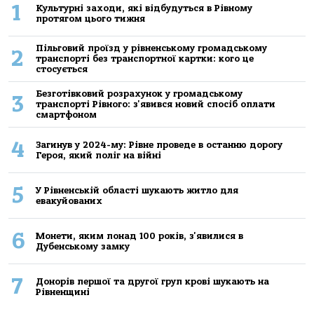
1
Культурні заходи, які відбудуться в Рівному
протягом цього тижня
Пільговий проїзд у рівненському громадському
2
транспорті без транспортної картки: кого це
стосується
Безготівковий розрахунок у громадському
3
транспорті Рівного: з'явився новий спосіб оплати
смартфоном
4
Загинув у 2024-му: Рівне проведе в останню дорогу
Героя, який поліг на війні
5
У Рівненській області шукають житло для
евакуйованих
6
Монети, яким понад 100 років, з'явилися в
Дубенському замку
7
Донорів першої та другої груп крові шукають на
Рівненщині