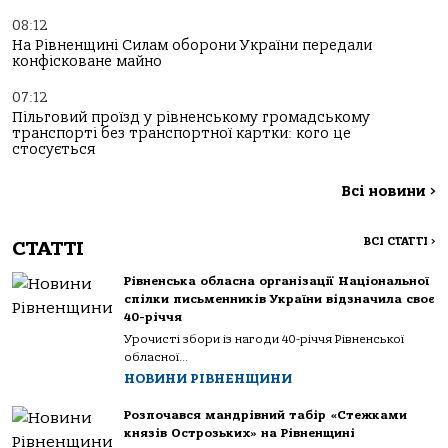
08:12
На Рівненщині Силам оборони України передали
конфісковане майно
07:12
Пільговий проїзд у рівненському громадському
транспорті без транспортної картки: кого це
стосується
Всі новини
>
ВСІ СТАТТІ
>
СТАТТІ
Рівненська обласна організації Національної
спілки письменників України відзначила своє
40-річчя
Урочисті збори із нагоди 40-річчя Рівненської
обласної...
НОВИНИ РІВНЕНЩИНИ
Розпочався мандрівний табір «Стежками
князів Острозьких» на Рівненщині