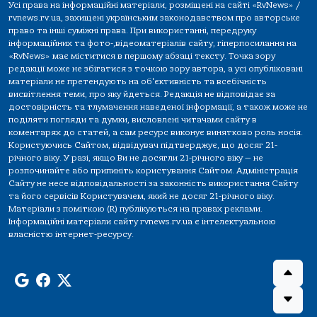
Усі права на інформаційні матеріали, розміщені на сайті «RvNews» /
rvnews.rv.ua, захищені українським законодавством про авторське
право та інші суміжні права. При використанні, передруку
інформаційних та фото-,відеоматеріалів сайту, гіперпосилання на
«RvNews» має міститися в першому абзаці тексту. Точка зору
редакції може не збігатися з точкою зору автора, а усі опубліковані
матеріали не претендують на об'єктивність та всебічність
висвітлення теми, про яку йдеться. Редакція не відповідає за
достовірність та тлумачення наведеної інформації, а також може не
поділяти погляди та думки, висловлені читачами сайту в
коментарях до статей, а сам ресурс виконує винятково роль носія.
Користуючись Сайтом, відвідувач підтверджує, що досяг 21-
річного віку. У разі, якщо Ви не досягли 21-річного віку — не
розпочинайте або припиніть користування Сайтом. Адміністрація
Сайту не несе відповідальності за законність використання Сайту
та його сервісів Користувачем, який не досяг 21-річного віку.
Матеріали з поміткою (R) публікуються на правах реклами.
Інформаційні матеріали сайту rvnews.rv.ua є інтелектуальною
власністю інтернет-ресурсу.