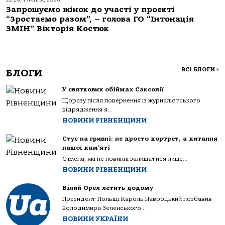
Запрошуємо жінок до участі у проєкті
“Зростаємо разом”, – голова ГО “Інтонація
ЗМІН” Вікторія Костюк
ВСІ БЛОГИ
>
БЛОГИ
У святкових обіймах Саксонії
Щоразу після повернення із журналістського
відрядження я...
НОВИНИ РІВНЕНЩИНИ
Стус на гривні: не просто портрет, а питання
нашої пам’яті
Є імена, які не повинні залишатися лише...
НОВИНИ РІВНЕНЩИНИ
Білий Орел летить додому
Президент Польщі Кароль Навроцький позбавив
Володимира Зеленського...
НОВИНИ УКРАЇНИ