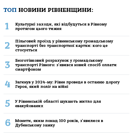
ТОП
НОВИНИ РІВНЕНЩИНИ:
1
Культурні заходи, які відбудуться в Рівному
протягом цього тижня
Пільговий проїзд у рівненському громадському
2
транспорті без транспортної картки: кого це
стосується
Безготівковий розрахунок у громадському
3
транспорті Рівного: з'явився новий спосіб оплати
смартфоном
4
Загинув у 2024-му: Рівне проведе в останню дорогу
Героя, який поліг на війні
5
У Рівненській області шукають житло для
евакуйованих
6
Монети, яким понад 100 років, з'явилися в
Дубенському замку