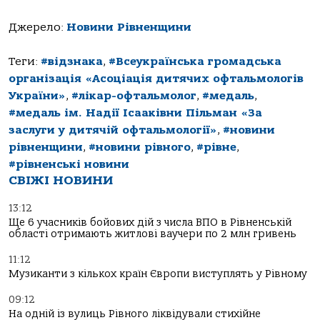
Джерело:
Новини Рівненщини
Теги:
#відзнака
,
#Всеукраїнська громадська
організація «Асоціація дитячих офтальмологів
України»
,
#лікар-офтальмолог
,
#медаль
,
#медаль ім. Надії Ісааківни Пільман «За
заслуги у дитячій офтальмології»
,
#новини
рівненщини
,
#новини рівного
,
#рівне
,
#рівненські новини
СВІЖІ НОВИНИ
13:12
Ще 6 учасників бойових дій з числа ВПО в Рівненській
області отримають житлові ваучери по 2 млн гривень
11:12
Музиканти з кількох країн Європи виступлять у Рівному
09:12
На одній із вулиць Рівного ліквідували стихійне