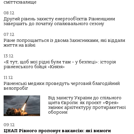
сміттєзвалище
08:12
Другий рівень захисту енергооб’єктів Рівненщини
завершать до початку опалювального сезону
07:12
Рівне попрощається із двома Захисниками, які віддали
життя на війні
13:12
«Я тут, щоб мої рідні були там – у безпеці»: історія
рівненського бійця «Князя»
11:12
Рівненські медики проведуть черговий благодійний
велопробіг
Від захисту України до спільного
щита Європи: як проєкт «Фрея»
змінює архітектуру протиракетної
оборони
09:12
ЦНАП Рівного пропонує вакансію: які вимоги