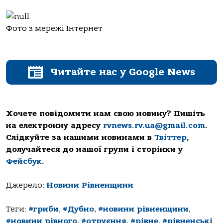
Фото з мережі Інтернет
Читайте нас у Google News
Хочете повідомити нам свою новину? Пишіть
на електронну адресу
rvnews.rv.ua@gmail.com
.
Слідкуйте за нашими новинами в
Твіттер
,
долучайтеся до нашої групи і сторінки у
Фейсбук
.
Джерело:
Новини Рівненщини
Теги:
#гриби
,
#Дубно
,
#новини рівненщини
,
#новини рівного
,
#отруєння
,
#рівне
,
#рівненські