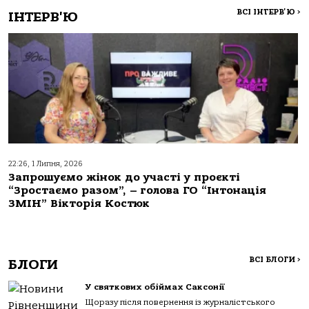
ВСІ ІНТЕРВ'Ю
>
ІНТЕРВ'Ю
22:26, 1 Липня, 2026
Запрошуємо жінок до участі у проєкті
“Зростаємо разом”, – голова ГО “Інтонація
ЗМІН” Вікторія Костюк
ВСІ БЛОГИ
>
БЛОГИ
У святкових обіймах Саксонії
Щоразу після повернення із журналістського