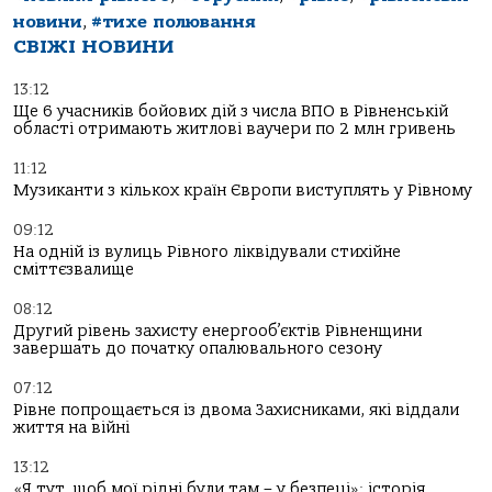
новини
,
#тихе полювання
СВІЖІ НОВИНИ
13:12
Ще 6 учасників бойових дій з числа ВПО в Рівненській
області отримають житлові ваучери по 2 млн гривень
11:12
Музиканти з кількох країн Європи виступлять у Рівному
09:12
На одній із вулиць Рівного ліквідували стихійне
сміттєзвалище
08:12
Другий рівень захисту енергооб’єктів Рівненщини
завершать до початку опалювального сезону
07:12
Рівне попрощається із двома Захисниками, які віддали
життя на війні
13:12
«Я тут, щоб мої рідні були там – у безпеці»: історія