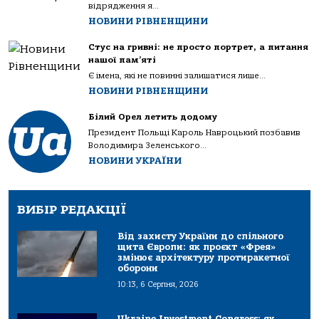
відрядження я...
НОВИНИ РІВНЕНЩИНИ
Стус на гривні: не просто портрет, а питання
нашої пам’яті
Є імена, які не повинні залишатися лише...
НОВИНИ РІВНЕНЩИНИ
Білий Орел летить додому
Президент Польщі Кароль Навроцький позбавив
Володимира Зеленського...
НОВИНИ УКРАЇНИ
ВИБІР РЕДАКЦІЇ
Від захисту України до спільного
щита Європи: як проєкт «Фрея»
змінює архітектуру протиракетної
оборони
10:13, 6 Серпня, 2026
Ukraine Investment Congress: як