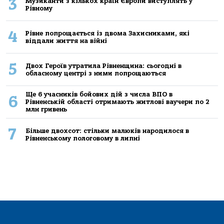
3
Музиканти з кількох країн Європи виступлять у
Рівному
4
Рівне попрощається із двома Захисниками, які
віддали життя на війні
5
Двох Героїв утратила Рівненщина: сьогодні в
обласному центрі з ними попрощаються
Ще 6 учасників бойових дій з числа ВПО в
6
Рівненській області отримають житлові ваучери по 2
млн гривень
7
Більше двохсот: стільки малюків народилося в
Рівненському пологовому в липні