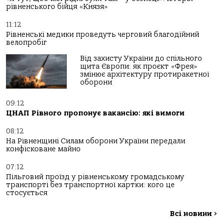
рівненського бійця «Князя»
11:12
Рівненські медики проведуть черговий благодійний
велопробіг
Від захисту України до спільного
щита Європи: як проєкт «Фрея»
змінює архітектуру протиракетної
оборони
09:12
ЦНАП Рівного пропонує вакансію: які вимоги
08:12
На Рівненщині Силам оборони України передали
конфісковане майно
07:12
Пільговий проїзд у рівненському громадському
транспорті без транспортної картки: кого це
стосується
Всі новини
>