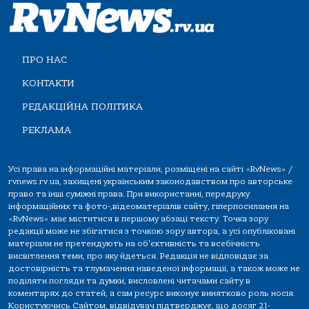
ПРО НАС
КОНТАКТИ
РЕДАКЦІЙНА ПОЛІТИКА
РЕКЛАМА
Усі права на інформаційні матеріали, розміщені на сайті «RvNews» /
rvnews.rv.ua, захищені українським законодавством про авторське
право та інші суміжні права. При використанні, передруку
інформаційних та фото-,відеоматеріалів сайту, гіперпосилання на
«RvNews» має міститися в першому абзаці тексту. Точка зору
редакції може не збігатися з точкою зору автора, а усі опубліковані
матеріали не претендують на об'єктивність та всебічність
висвітлення теми, про яку йдеться. Редакція не відповідає за
достовірність та тлумачення наведеної інформації, а також може не
поділяти погляди та думки, висловлені читачами сайту в
коментарях до статей, а сам ресурс виконує винятково роль носія.
Користуючись Сайтом, відвідувач підтверджує, що досяг 21-