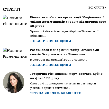
ВСІ СТАТТІ
>
СТАТТІ
Рівненська обласна організації Національної
спілки письменників України відзначила своє
40-річчя
Урочисті збори із нагоди 40-річчя Рівненської
обласної...
НОВИНИ РІВНЕНЩИНИ
Розпочався мандрівний табір «Стежками
князів Острозьких» на Рівненщині
В Острозі, на Замковій горі, у четвер...
НОВИНИ РІВНЕНЩИНИ
Історична Рівненщина: Форт-застава Дубно
на фото 1916 року
Сьогодні пропонуємо читачам переглянути
унікальні архівні світлини...
ТЕТЯНА ЯЦЕЧКО-БЛАЖЕНКО