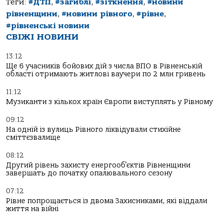
Теги:
#ДТП
,
#загиблі
,
#зіткнення
,
#новини
рівненщини
,
#новини рівного
,
#рівне
,
#рівненські новини
СВІЖІ НОВИНИ
13:12
Ще 6 учасників бойових дій з числа ВПО в Рівненській
області отримають житлові ваучери по 2 млн гривень
11:12
Музиканти з кількох країн Європи виступлять у Рівному
09:12
На одній із вулиць Рівного ліквідували стихійне
сміттєзвалище
08:12
Другий рівень захисту енергооб’єктів Рівненщини
завершать до початку опалювального сезону
07:12
Рівне попрощається із двома Захисниками, які віддали
життя на війні