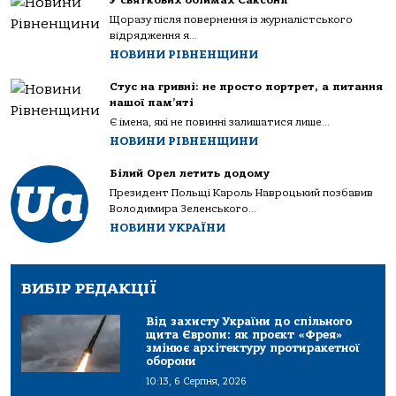
У святкових обіймах Саксонії
Щоразу після повернення із журналістського
відрядження я...
НОВИНИ РІВНЕНЩИНИ
Стус на гривні: не просто портрет, а питання
нашої пам’яті
Є імена, які не повинні залишатися лише...
НОВИНИ РІВНЕНЩИНИ
Білий Орел летить додому
Президент Польщі Кароль Навроцький позбавив
Володимира Зеленського...
НОВИНИ УКРАЇНИ
ВИБІР РЕДАКЦІЇ
Від захисту України до спільного
щита Європи: як проєкт «Фрея»
змінює архітектуру протиракетної
оборони
10:13, 6 Серпня, 2026