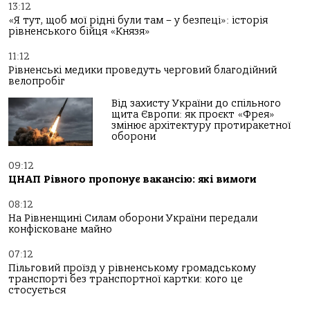
13:12
«Я тут, щоб мої рідні були там – у безпеці»: історія
рівненського бійця «Князя»
11:12
Рівненські медики проведуть черговий благодійний
велопробіг
Від захисту України до спільного
щита Європи: як проєкт «Фрея»
змінює архітектуру протиракетної
оборони
09:12
ЦНАП Рівного пропонує вакансію: які вимоги
08:12
На Рівненщині Силам оборони України передали
конфісковане майно
07:12
Пільговий проїзд у рівненському громадському
транспорті без транспортної картки: кого це
стосується