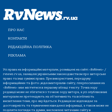
ПРО НАС
КОНТАКТИ
РЕДАКЦІЙНА ПОЛІТИКА
РЕКЛАМА
Усі права на інформаційні матеріали, розміщені на сайті «RvNews» /
rvnews.rv.ua, захищені українським законодавством про авторське
право та інші суміжні права. При використанні, передруку
інформаційних та фото-,відеоматеріалів сайту, гіперпосилання на
«RvNews» має міститися в першому абзаці тексту. Точка зору
редакції може не збігатися з точкою зору автора, а усі опубліковані
матеріали не претендують на об'єктивність та всебічність
висвітлення теми, про яку йдеться. Редакція не відповідає за
достовірність та тлумачення наведеної інформації, а також може не
поділяти погляди та думки, висловлені читачами сайту в