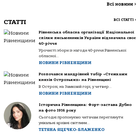
Всі новини
>
ВСІ СТАТТІ
>
СТАТТІ
Рівненська обласна організації Національної
спілки письменників України відзначила своє
40-річчя
Урочисті збори із нагоди 40-річчя Рівненської
обласної...
НОВИНИ РІВНЕНЩИНИ
Розпочався мандрівний табір «Стежками
князів Острозьких» на Рівненщині
В Острозі, на Замковій горі, у четвер...
НОВИНИ РІВНЕНЩИНИ
Історична Рівненщина: Форт-застава Дубно
на фото 1916 року
Сьогодні пропонуємо читачам переглянути
унікальні архівні світлини...
ТЕТЯНА ЯЦЕЧКО-БЛАЖЕНКО