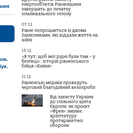
енергооб’єктів Рівненщини
рами
завершать до початку
опалювального сезону
07:12
Рівне попрощається із двома
Захисниками, які віддали життя на
війні
13:12
«Я тут, щоб мої рідні були там – у
com
.
безпеці»: історія рівненського
бійця «Князя»
бук
.
11:12
Рівненські медики проведуть
черговий благодійний велопробіг
Від захисту України
до спільного щита
Європи: як проєкт
«Фрея» змінює
архітектуру
протиракетної
оборони