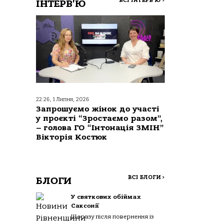
ВСІ ІНТЕРВ'Ю
>
ІНТЕРВ'Ю
22:26, 1 Липня, 2026
Запрошуємо жінок до участі
у проєкті “Зростаємо разом”,
– голова ГО “Інтонація ЗМІН”
Вікторія Костюк
ВСІ БЛОГИ
>
БЛОГИ
У святкових обіймах
Саксонії
Щоразу після повернення із