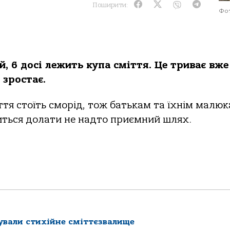
Поширити:
Фо
й, 6 досі лежить купа сміття. Це триває вже
 зростає.
ття стоїть сморід, тож батькам та їхнім малюк
диться долати не надто приємний шлях.
дували стихійне сміттєзвалище