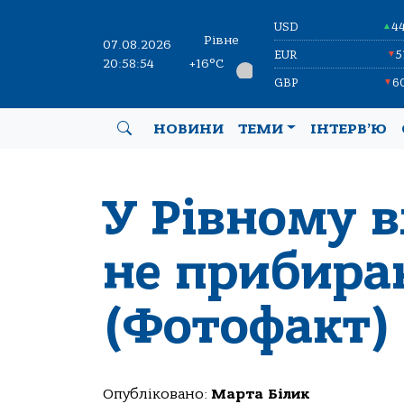
USD
4
▲
Рівне
07.08.2026
EUR
5
▼
20:58:55
+16°C
GBP
6
▼
НОВИНИ
ТЕМИ
ІНТЕРВ’Ю
У Рівному 
не прибира
(Фотофакт)
Опубліковано:
Марта Білик