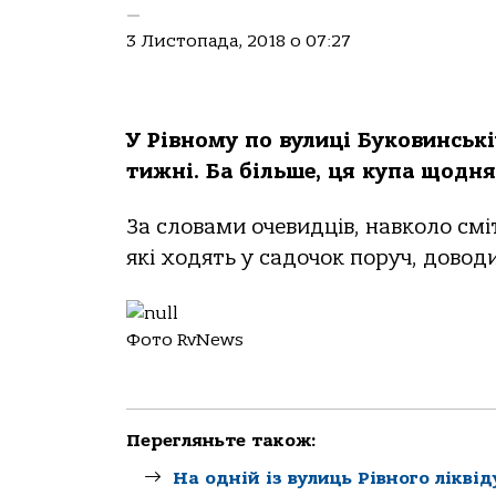
—
3 Листопада, 2018 о 07:27
У Рівному по вулиці Буковинські
тижні. Ба більше, ця купа щодня
За словами очевидців, навколо смі
які ходять у садочок поруч, дово
Фото RvNews
Перегляньте також:
На одній із вулиць Рівного лікві