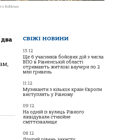
то RvNews
СВІЖІ НОВИНИ
 два
13:12
Ще 6 учасників бойових дій з числа
ВПО в Рівненській області
ам,
отримають житлові ваучери по 2
млн гривень
11:12
Музиканти з кількох країн Європи
виступлять у Рівному
09:12
На одній із вулиць Рівного
ліквідували стихійне
сміттєзвалище
08:12
Другий рівень захисту