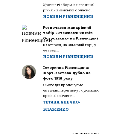
Урочисті збори із нагоди 40-
річчя Рівненської обласної...
НОВИНИ РІВНЕНЩИНИ
Розпочався мандрівний
табір «Стежками князів
Острозьких» на Рівненщині
В Острозі, на Замковій горі, у
четвер...
НОВИНИ РІВНЕНЩИНИ
Історична Рівненщина:
Форт-застава Дубно на
фото 1916 року
Сьогодні пропонуємо
читачам переглянути унікальні
архівні світлини...
ТЕТЯНА ЯЦЕЧКО-
БЛАЖЕНКО