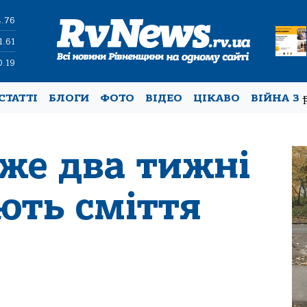
4.76
1.61
0.19
СТАТТІ
БЛОГИ
ФОТО
ВІДЕО
ЦІКАВО
ВІЙНА З
вже два тижні
ють сміття