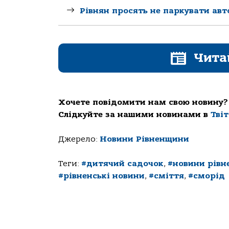
Рівнян просять не паркувати авт
Чита
Хочете повідомити нам свою новину?
Слідкуйте за нашими новинами в
Тві
Джерело:
Новини Рівненщини
Теги:
#дитячий садочок
,
#новини рів
#рівненські новини
,
#сміття
,
#сморід