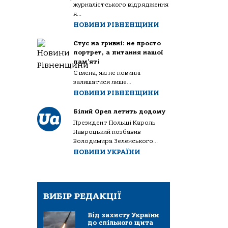
журналістського відрядження
я...
НОВИНИ РІВНЕНЩИНИ
Стус на гривні: не просто
портрет, а питання нашої
пам’яті
Є імена, які не повинні
залишатися лише...
НОВИНИ РІВНЕНЩИНИ
Білий Орел летить додому
Президент Польщі Кароль
Навроцький позбавив
Володимира Зеленського...
НОВИНИ УКРАЇНИ
ВИБІР РЕДАКЦІЇ
Від захисту України
до спільного щита