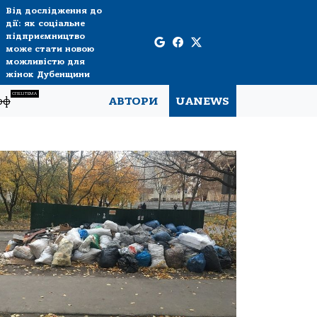
Від дослідження до
дії: як соціальне
підприємництво
може стати новою
можливістю для
жінок Дубенщини
СПЕЦТЕМА
рф
АВТОРИ
UANEWS