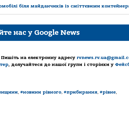
омобілі біля майданчиків із сміттєвими контейне
йте нас у Google News
 Пишіть на електронну адресу
rvnews.rv.ua@gmail.
ттер
, долучайтеся до нашої групи і сторінки у
Фейс
ненщини
,
#новини рівного
,
#прибирання
,
#рівне
,