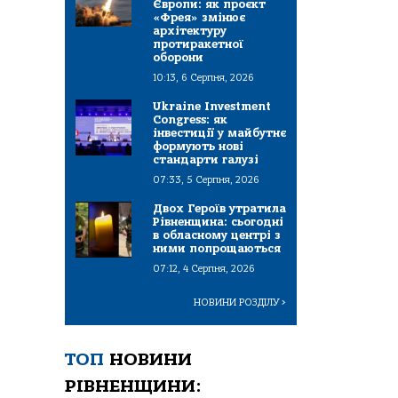
Європи: як проєкт
«Фрея» змінює
архітектуру
протиракетної
оборони
10:13, 6 Серпня, 2026
Ukraine Investment
Congress: як
інвестиції у майбутнє
формують нові
стандарти галузі
07:33, 5 Серпня, 2026
Двох Героїв утратила
Рівненщина: сьогодні
в обласному центрі з
ними попрощаються
07:12, 4 Серпня, 2026
НОВИНИ РОЗДІЛУ
>
ТОП
НОВИНИ
РІВНЕНЩИНИ: