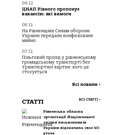
09:12
ЦНАП Рівного пропонує
вакансію: які вимоги
08:12
На Рівненщині Силам оборони
України передали конфісковане
майно
07:12
Пільговий проїзд у рівненському
громадському транспорті без
транспортної картки: кого це
стосується
Всі новини
>
ВСІ СТАТТІ
>
СТАТТІ
Рівненська обласна
організації Національної
спілки письменників
України відзначила своє 40-
річчя