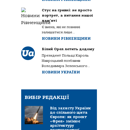
Стус на гривні: не просто
портрет, а питання нашої
пам’яті
Є імена, які не повинні
залишатися лише...
НОВИНИ РІВНЕНЩИНИ
Білий Орел летить додому
Президент Польщі Кароль
Навроцький позбавив
Володимира Зеленського...
НОВИНИ УКРАЇНИ
ВИБІР РЕДАКЦІЇ
Від захисту України
до спільного щита
Європи: як проєкт
«Фрея» змінює
архітектуру
протиракетної