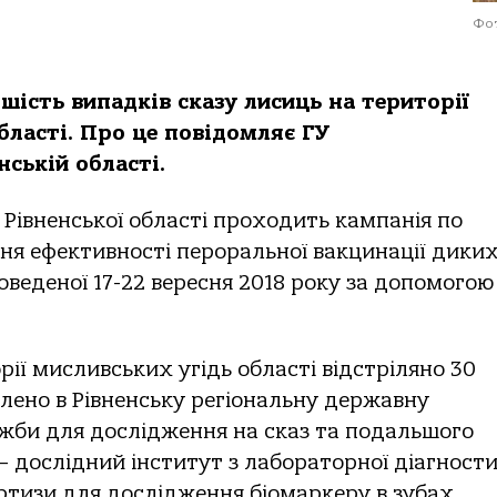
Фот
шість випадків сказу лисиць на території
бласті. Про це повідомляє ГУ
ській області.
ї Рівненської області проходить кампанія по
ння ефективності пероральної вакцинації дики
оведеної 17-22 вересня 2018 року за допомогою
рії мисливських угідь області відстріляно 30
влено в Рівненську регіональну державну
би для дослідження на сказ та подальшого
 – дослідний інститут з лабораторної діагност
ртизи для дослідження біомаркеру в зубах.