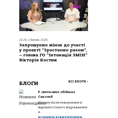
22:26, 1 Липня, 2026
Запрошуємо жінок до участі
у проєкті “Зростаємо разом”,
– голова ГО “Інтонація ЗМІН”
Вікторія Костюк
ВСІ БЛОГИ
>
БЛОГИ
У святкових обіймах
Саксонії
Щоразу після повернення із
журналістського відрядження
я...
НОВИНИ РІВНЕНЩИНИ