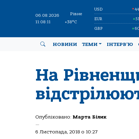
USD
4
▼
Рівне
06.08.2026
EUR
5
▲
11:08:11
+38°C
GBP
6
▲
НОВИНИ
ТЕМИ
ІНТЕРВ’Ю
На Рівненщ
відстрілюю
Опубліковано:
Марта Білик
—
6 Листопада, 2018 о 10:27