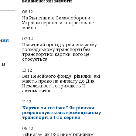
вакансію: які вимоги
08:12
На Рівненщині Силам оборони
України передали конфісковане
майно
07:12
ення
Пільговий проїзд у рівненському
громадському транспорті без
транспортної картки: кого це
стосується
 в
13:12
Без Пенсійного фонду: рівняни, які
мають право на виплату до Дня
Незалежності, отримають її
автоматично
11:12
Картка чи готівка? Як рівняни
розраховуються в громадському
транспорті з 1-го серпня
09:12
«єКнига»: як 18-річним рівнянам