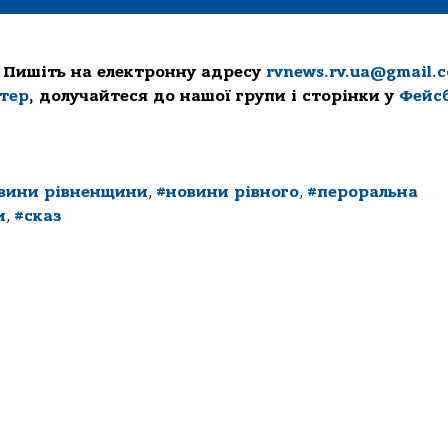
 Пишіть на електронну адресу
rvnews.rv.ua@gmail.
ттер
, долучайтеся до нашої групи і сторінки у
Фейс
вини рівненщини
,
#новини рівного
,
#пероральна
и
,
#сказ