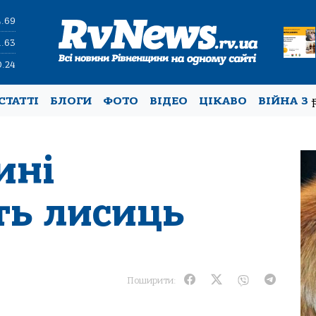
4.69
1.63
0.24
СТАТТІ
БЛОГИ
ФОТО
ВІДЕО
ЦІКАВО
ВІЙНА З
ині
ть лисиць
Поширити: