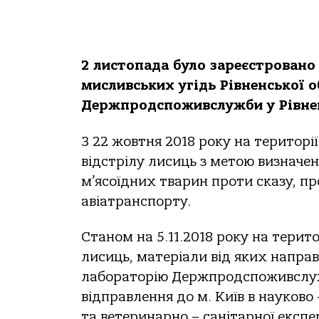
2 листопада було зареєстровано 
мисливських угідь Рівненської о
Держпродспоживслужби у Рівнен
З 22 жовтня 2018 року на територі
відстрілу лисиць з метою визначе
м’ясоїдних тварин проти сказу, пр
авіатранспорту.
Станом на 5.11.2018 року на терито
лисиць, матеріали від яких напра
лабораторію Держпродспоживслуж
відправлення до м. Київ в науково
та ветеринарно – санітарної експе