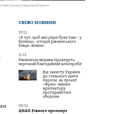
оілюстрація з мережі Інтернет
СВІЖІ НОВИНИ
13:12
«Я тут, щоб мої рідні були там – у
безпеці»: історія рівненського
бійця «Князя»
11:12
х
Рівненські медики проведуть
черговий благодійний велопробіг
Від захисту України
до спільного щита
Європи: як проєкт
«Фрея» змінює
архітектуру
протиракетної
оборони
ики
09:12
ЦНАП Рівного пропонує