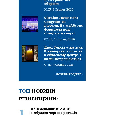
оборони
10:13, 6 Серпня, 2026
Ukraine Investment
Congress: як
інвестиції у майбутнє
формують нові
стандарти галузі
07:33, 5 Серпня, 2026
Двох Героїв утратила
Рівненщина: сьогодні
в обласному центрі з
ними попрощаються
07:12, 4 Серпня, 2026
НОВИНИ РОЗДІЛУ
>
ТОП
НОВИНИ
РІВНЕНЩИНИ:
На Хмельницькій АЕС
1
відбулася чергова ротація