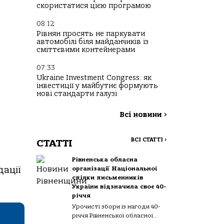
скористатися цією програмою
08:12
Рівнян просять не паркувати
автомобілі біля майданчиків із
сміттєвими контейнерами
07:33
Ukraine Investment Congress: як
інвестиції у майбутнє формують
нові стандарти галузі
Всі новини
>
ВСІ СТАТТІ
>
СТАТТІ
Рівненська обласна
дації
організації Національної
спілки письменників
України відзначила своє 40-
річчя
Урочисті збори із нагоди 40-
річчя Рівненської обласної...