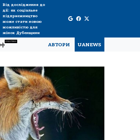
Від дослідження до
дії: як соціальне
підприємництво
може стати новою
можливістю для
жінок Дубенщини
СПЕЦТЕМА
рф
АВТОРИ
UANEWS