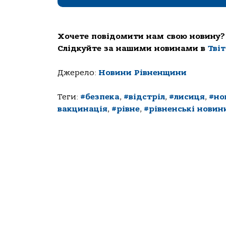
Хочете повідомити нам свою новину?
Слідкуйте за нашими новинами в
Тві
Джерело:
Новини Рівненщини
Теги:
#безпека
,
#відстріл
,
#лисиця
,
#но
вакцинація
,
#рівне
,
#рівненські новин