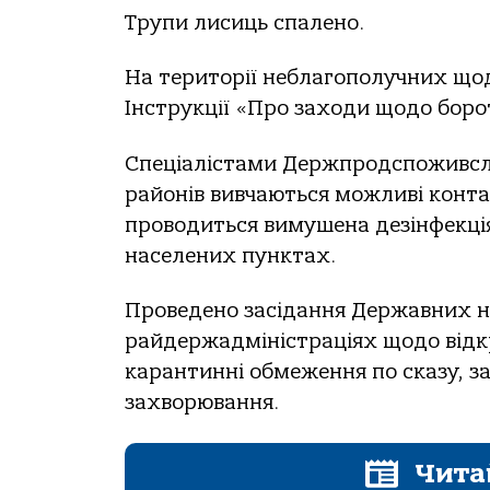
Трупи лисиць спалено.
На території неблагополучних щод
Інструкції «Про заходи щодо борот
Спеціалістами Держпродспоживсл
районів вивчаються можливі конт
проводиться вимушена дезінфекція
населених пунктах.
Проведено засідання Державних н
райдержадміністраціях щодо відк
карантинні обмеження по сказу, зат
захворювання.
Чита