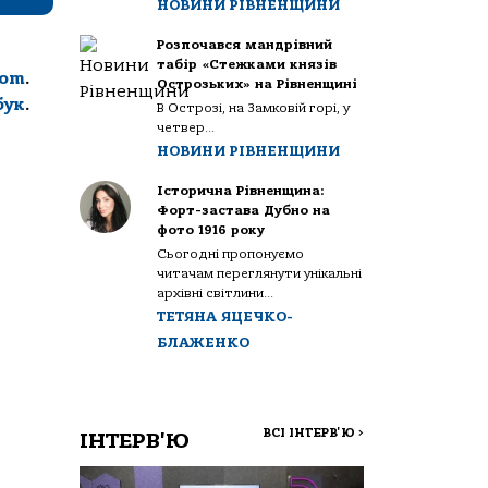
НОВИНИ РІВНЕНЩИНИ
Розпочався мандрівний
табір «Стежками князів
com
.
Острозьких» на Рівненщині
бук
.
В Острозі, на Замковій горі, у
четвер...
НОВИНИ РІВНЕНЩИНИ
Історична Рівненщина:
Форт-застава Дубно на
фото 1916 року
Сьогодні пропонуємо
читачам переглянути унікальні
архівні світлини...
ТЕТЯНА ЯЦЕЧКО-
БЛАЖЕНКО
ВСІ ІНТЕРВ'Ю
>
ІНТЕРВ'Ю