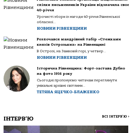
спілки письменників України відзначила своє
40-річчя
Урочисті збори із нагоди 40-річчя Рівненської
обласної...
НОВИНИ РІВНЕНЩИНИ
Розпочався мандрівний табір «Стежками
князів Острозьких» на Рівненщині
В Острозі, на Замковій горі, у четвер...
НОВИНИ РІВНЕНЩИНИ
Історична Рівненщина: Форт-застава Дубно
на фото 1916 року
Сьогодні пропонуємо читачам переглянути
унікальні архівні світлини...
ТЕТЯНА ЯЦЕЧКО-БЛАЖЕНКО
ВСІ ІНТЕРВ'Ю
>
ІНТЕРВ'Ю