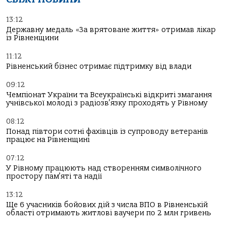
13:12
Державну медаль «За врятоване життя» отримав лікар
із Рівненщини
11:12
Рівненський бізнес отримає підтримку від влади
09:12
Чемпіонат України та Всеукраїнські відкриті змагання
учнівської молоді з радіозв’язку проходять у Рівному
08:12
Понад півтори сотні фахівців із супроводу ветеранів
працює на Рівненщині
07:12
У Рівному працюють над створенням символічного
простору пам’яті та надії
13:12
Ще 6 учасників бойових дій з числа ВПО в Рівненській
області отримають житлові ваучери по 2 млн гривень