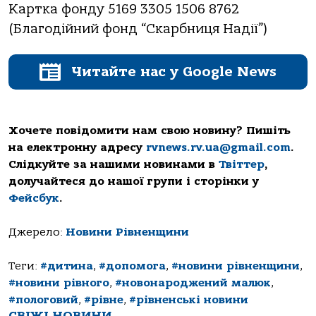
Картка фонду 5169 3305 1506 8762
(Благодійний фонд “Скарбниця Надії”)
Читайте нас у Google News
Хочете повідомити нам свою новину? Пишіть
на електронну адресу
rvnews.rv.ua@gmail.com
.
Слідкуйте за нашими новинами в
Твіттер
,
долучайтеся до нашої групи і сторінки у
Фейсбук
.
Джерело:
Новини Рівненщини
Теги:
#дитина
,
#допомога
,
#новини рівненщини
,
#новини рівного
,
#новонароджений малюк
,
#пологовий
,
#рівне
,
#рівненські новини
СВІЖІ НОВИНИ