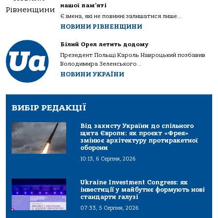
нашої пам’яті
Є імена, які не повинні залишатися лише...
НОВИНИ РІВНЕНЩИНИ
Білий Орел летить додому
Президент Польщі Кароль Навроцький позбавив
Володимира Зеленського...
НОВИНИ УКРАЇНИ
ВИБІР РЕДАКЦІЇ
Від захисту України до спільного
щита Європи: як проєкт «Фрея»
змінює архітектуру протиракетної
оборони
10:13, 6 Серпня, 2026
Ukraine Investment Congress: як
інвестиції у майбутнє формують нові
стандарти галузі
07:33, 5 Серпня, 2026