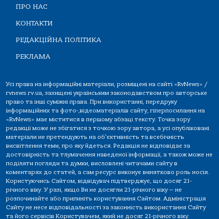
ПРО НАС
КОНТАКТИ
РЕДАКЦІЙНА ПОЛІТИКА
РЕКЛАМА
Усі права на інформаційні матеріали, розміщені на сайті «RvNews» /
rvnews.rv.ua, захищені українським законодавством про авторське
право та інші суміжні права. При використанні, передруку
інформаційних та фото-,відеоматеріалів сайту, гіперпосилання на
«RvNews» має міститися в першому абзаці тексту. Точка зору
редакції може не збігатися з точкою зору автора, а усі опубліковані
матеріали не претендують на об'єктивність та всебічність
висвітлення теми, про яку йдеться. Редакція не відповідає за
достовірність та тлумачення наведеної інформації, а також може не
поділяти погляди та думки, висловлені читачами сайту в
коментарях до статей, а сам ресурс виконує винятково роль носія.
Користуючись Сайтом, відвідувач підтверджує, що досяг 21-
річного віку. У разі, якщо Ви не досягли 21-річного віку — не
розпочинайте або припиніть користування Сайтом. Адміністрація
Сайту не несе відповідальності за законність використання Сайту
та його сервісів Користувачем, який не досяг 21-річного віку.