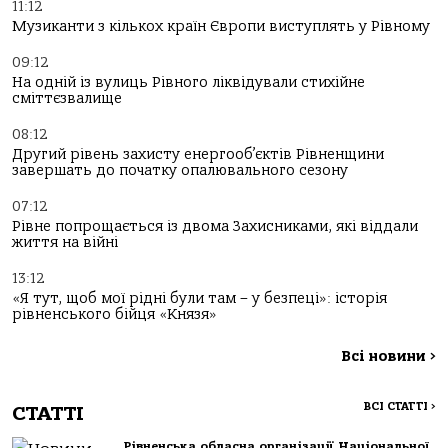
11:12
Музиканти з кількох країн Європи виступлять у Рівному
09:12
На одній із вулиць Рівного ліквідували стихійне
сміттєзвалище
08:12
Другий рівень захисту енергооб’єктів Рівненщини
завершать до початку опалювального сезону
07:12
Рівне попрощається із двома Захисниками, які віддали
життя на війні
13:12
«Я тут, щоб мої рідні були там – у безпеці»: історія
рівненського бійця «Князя»
Всі новини
>
ВСІ СТАТТІ
>
СТАТТІ
Рівненська обласна організації Національної