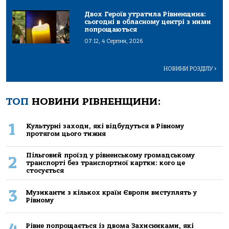
Двох Героїв утратила Рівненщина:
сьогодні в обласному центрі з ними
попрощаються
07:12, 4 Серпня, 2026
НОВИНИ РОЗДІЛУ
>
ТОП
НОВИНИ РІВНЕНЩИНИ:
1
Культурні заходи, які відбудуться в Рівному
протягом цього тижня
Пільговий проїзд у рівненському громадському
2
транспорті без транспортної картки: кого це
стосується
3
Музиканти з кількох країн Європи виступлять у
Рівному
Рівне попрощається із двома Захисниками, які