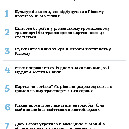
1
Культурні заходи, які відбудуться в Рівному
протягом цього тижня
Пільговий проїзд у рівненському громадському
2
транспорті без транспортної картки: кого це
стосується
3
Музиканти з кількох країн Європи виступлять у
Рівному
4
Рівне попрощається із двома Захисниками, які
віддали життя на війні
5
Картка чи готівка? Як рівняни розраховуються в
громадському транспорті з 1-го серпня
6
Рівнян просять не паркувати автомобілі біля
майданчиків із сміттєвими контейнерами
7
Двох Героїв утратила Рівненщина: сьогодні в
обласному центрі з ними попрощаються