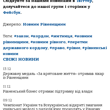
Слідкуйте за нашими новинами в
Твіттер
,
долучайтеся до нашої групи і сторінки у
Фейсбук
.
Джерело:
Новини Рівненщини
Теги:
#закон
,
#кордон
,
#митниця
,
#новини
рівненщини
,
#новини рівного
,
#перетин
державного кордону
,
#право
,
#рівне
,
#рівненські
новини
СВІЖІ НОВИНИ
13:12
Державну медаль «За врятоване життя» отримав лікар
із Рівненщини
11:12
Рівненський бізнес отримає підтримку від влади
09:12
Чемпіонат України та Всеукраїнські відкриті змагання
учнівської молоді з радіозв’язку проходять у Рівному