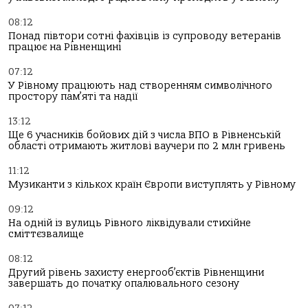
08:12
Понад півтори сотні фахівців із супроводу ветеранів
працює на Рівненщині
07:12
У Рівному працюють над створенням символічного
простору пам’яті та надії
13:12
Ще 6 учасників бойових дій з числа ВПО в Рівненській
області отримають житлові ваучери по 2 млн гривень
11:12
Музиканти з кількох країн Європи виступлять у Рівному
09:12
На одній із вулиць Рівного ліквідували стихійне
сміттєзвалище
08:12
Другий рівень захисту енергооб’єктів Рівненщини
завершать до початку опалювального сезону