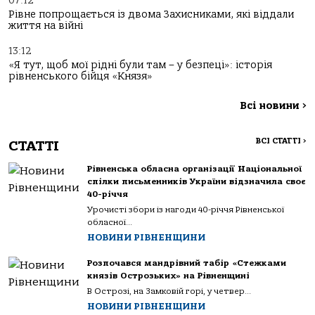
07:12
Рівне попрощається із двома Захисниками, які віддали
життя на війні
13:12
«Я тут, щоб мої рідні були там – у безпеці»: історія
рівненського бійця «Князя»
Всі новини
>
ВСІ СТАТТІ
>
СТАТТІ
Рівненська обласна організації Національної
спілки письменників України відзначила своє
40-річчя
Урочисті збори із нагоди 40-річчя Рівненської
обласної...
НОВИНИ РІВНЕНЩИНИ
Розпочався мандрівний табір «Стежками
князів Острозьких» на Рівненщині
В Острозі, на Замковій горі, у четвер...
НОВИНИ РІВНЕНЩИНИ