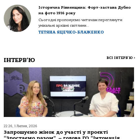
Історична Рівненщина: Форт-застава Дубно
на фото 1916 року
Сьогодні пропонуємо читачам переглянути
унікальні архівні світлини...
ТЕТЯНА ЯЦЕЧКО-БЛАЖЕНКО
ВСІ ІНТЕРВ'Ю
>
ІНТЕРВ'Ю
22:26, 1 Липня, 2026
Запрошуємо жінок до участі у проєкті
“Зростаємо разом”, – голова ГО “Інтонація