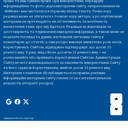
право та інші суміжні права. При використанні, передруку
інформаційних та фото-,відеоматеріалів сайту, гіперпосилання на
«RvNews» має міститися в першому абзаці тексту. Точка зору
редакції може не збігатися з точкою зору автора, а усі опубліковані
матеріали не претендують на об'єктивність та всебічність
висвітлення теми, про яку йдеться. Редакція не відповідає за
достовірність та тлумачення наведеної інформації, а також може не
поділяти погляди та думки, висловлені читачами сайту в
коментарях до статей, а сам ресурс виконує винятково роль носія.
Користуючись Сайтом, відвідувач підтверджує, що досяг 21-
річного віку. У разі, якщо Ви не досягли 21-річного віку — не
розпочинайте або припиніть користування Сайтом. Адміністрація
Сайту не несе відповідальності за законність використання Сайту
та його сервісів Користувачем, який не досяг 21-річного віку.
Матеріали з поміткою (R) публікуються на правах реклами.
Інформаційні матеріали сайту rvnews.rv.ua є інтелектуальною
власністю інтернет-ресурсу.
Інформаційний партнер: