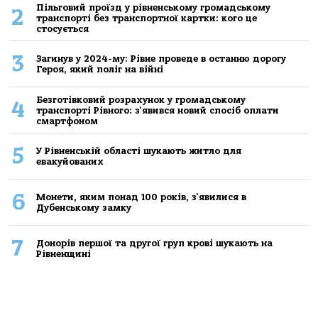
Пільговий проїзд у рівненському громадському
2
транспорті без транспортної картки: кого це
стосується
3
Загинув у 2024-му: Рівне проведе в останню дорогу
Героя, який поліг на війні
Безготівковий розрахунок у громадському
4
транспорті Рівного: з'явився новий спосіб оплати
смартфоном
5
У Рівненській області шукають житло для
евакуйованих
6
Монети, яким понад 100 років, з'явилися в
Дубенському замку
7
Донорів першої та другої груп крові шукають на
Рівненщині