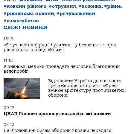
#новини рівного
,
#отруєння
,
#пожежа
,
#рівне
,
#рівненські новини
,
#рятувальники
,
#самогубство
СВІЖІ НОВИНИ
13:12
«Я тут, щоб мої рідні були там – у безпеці»: історія
рівненського бійця «Князя»
11:12
Рівненські медики проведуть черговий благодійний
велопробіг
Від захисту України до спільного
щита Європи: як проєкт «Фрея»
змінює архітектуру протиракетної
оборони
09:12
ЦНАП Рівного пропонує вакансію: які вимоги
08:12
На Рівненщині Силам оборони України передали