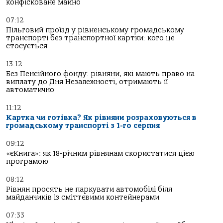
конфісковане майно
07:12
Пільговий проїзд у рівненському громадському
транспорті без транспортної картки: кого це
стосується
13:12
Без Пенсійного фонду: рівняни, які мають право на
виплату до Дня Незалежності, отримають її
автоматично
11:12
Картка чи готівка? Як рівняни розраховуються в
громадському транспорті з 1-го серпня
09:12
«єКнига»: як 18-річним рівнянам скористатися цією
програмою
08:12
Рівнян просять не паркувати автомобілі біля
майданчиків із сміттєвими контейнерами
07:33