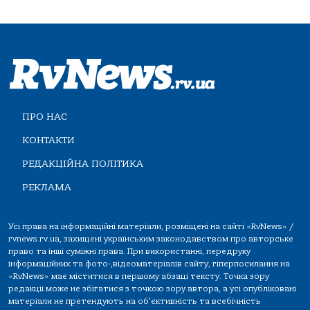
ПРО НАС
КОНТАКТИ
РЕДАКЦІЙНА ПОЛІТИКА
РЕКЛАМА
Усі права на інформаційні матеріали, розміщені на сайті «RvNews» /
rvnews.rv.ua, захищені українським законодавством про авторське
право та інші суміжні права. При використанні, передруку
інформаційних та фото-,відеоматеріалів сайту, гіперпосилання на
«RvNews» має міститися в першому абзаці тексту. Точка зору
редакції може не збігатися з точкою зору автора, а усі опубліковані
матеріали не претендують на об'єктивність та всебічність