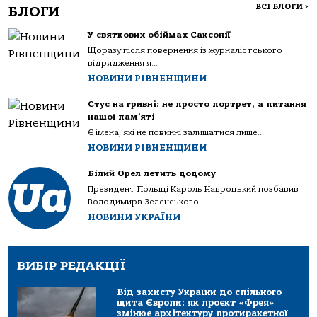
ВСІ БЛОГИ
>
БЛОГИ
У святкових обіймах Саксонії
Щоразу після повернення із журналістського
відрядження я...
НОВИНИ РІВНЕНЩИНИ
Стус на гривні: не просто портрет, а питання
нашої пам’яті
Є імена, які не повинні залишатися лише...
НОВИНИ РІВНЕНЩИНИ
Білий Орел летить додому
Президент Польщі Кароль Навроцький позбавив
Володимира Зеленського...
НОВИНИ УКРАЇНИ
ВИБІР РЕДАКЦІЇ
Від захисту України до спільного
щита Європи: як проєкт «Фрея»
змінює архітектуру протиракетної