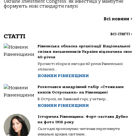
Ukraine Investment Congress: як інвестиції у майбутнє
формують нові стандарти галузі
Всі новини
>
ВСІ СТАТТІ
>
СТАТТІ
Рівненська обласна організації Національної
спілки письменників України відзначила своє
40-річчя
Урочисті збори із нагоди 40-річчя Рівненської
обласної...
НОВИНИ РІВНЕНЩИНИ
Розпочався мандрівний табір «Стежками
князів Острозьких» на Рівненщині
В Острозі, на Замковій горі, у четвер...
НОВИНИ РІВНЕНЩИНИ
Історична Рівненщина: Форт-застава Дубно
на фото 1916 року
Сьогодні пропонуємо читачам переглянути
унікальні архівні світлини...