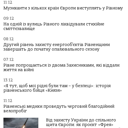
11:12
Музиканти з кількох країн Європи виступлять у Рівному
09:12
На одній із вулиць Рівного ліквідували стихійне
сміттєзвалище
08:12
Другий рівень захисту енергооб’єктів Рівненщини
завершать до початку опалювального сезону
07:12
Рівне попрощається із двома Захисниками, які віддали
життя на війні
13:12
«Я тут, щоб мої рідні були там – у безпеці»: історія
рівненського бійця «Князя»
11:12
Рівненські медики проведуть черговий благодійний
велопробіг
Від захисту України до спільного
щита Європи: як проєкт «Фрея»