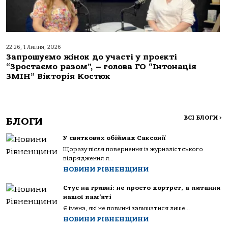
22:26, 1 Липня, 2026
Запрошуємо жінок до участі у проєкті
“Зростаємо разом”, – голова ГО “Інтонація
ЗМІН” Вікторія Костюк
ВСІ БЛОГИ
>
БЛОГИ
У святкових обіймах Саксонії
Щоразу після повернення із журналістського
відрядження я...
НОВИНИ РІВНЕНЩИНИ
Стус на гривні: не просто портрет, а питання
нашої пам’яті
Є імена, які не повинні залишатися лише...
НОВИНИ РІВНЕНЩИНИ