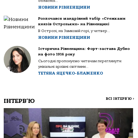
обласної...
НОВИНИ РІВНЕНЩИНИ
Розпочався мандрівний табір «Стежками
князів Острозьких» на Рівненщині
В Острозі, на Замковій горі, у четвер...
НОВИНИ РІВНЕНЩИНИ
Історична Рівненщина: Форт-застава Дубно
на фото 1916 року
Сьогодні пропонуємо читачам переглянути
унікальні архівні світлини...
ТЕТЯНА ЯЦЕЧКО-БЛАЖЕНКО
ВСІ ІНТЕРВ'Ю
>
ІНТЕРВ'Ю