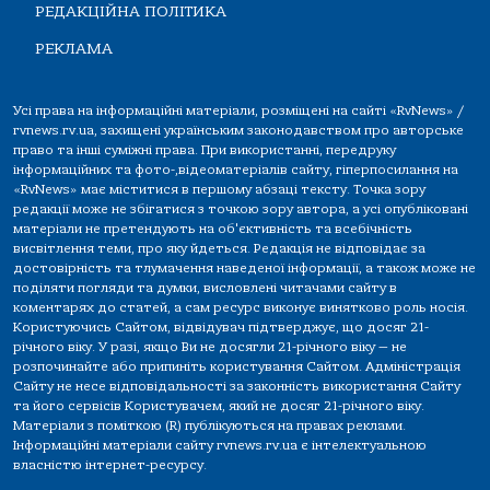
РЕДАКЦІЙНА ПОЛІТИКА
РЕКЛАМА
Усі права на інформаційні матеріали, розміщені на сайті «RvNews» /
rvnews.rv.ua, захищені українським законодавством про авторське
право та інші суміжні права. При використанні, передруку
інформаційних та фото-,відеоматеріалів сайту, гіперпосилання на
«RvNews» має міститися в першому абзаці тексту. Точка зору
редакції може не збігатися з точкою зору автора, а усі опубліковані
матеріали не претендують на об'єктивність та всебічність
висвітлення теми, про яку йдеться. Редакція не відповідає за
достовірність та тлумачення наведеної інформації, а також може не
поділяти погляди та думки, висловлені читачами сайту в
коментарях до статей, а сам ресурс виконує винятково роль носія.
Користуючись Сайтом, відвідувач підтверджує, що досяг 21-
річного віку. У разі, якщо Ви не досягли 21-річного віку — не
розпочинайте або припиніть користування Сайтом. Адміністрація
Сайту не несе відповідальності за законність використання Сайту
та його сервісів Користувачем, який не досяг 21-річного віку.
Матеріали з поміткою (R) публікуються на правах реклами.
Інформаційні матеріали сайту rvnews.rv.ua є інтелектуальною
власністю інтернет-ресурсу.