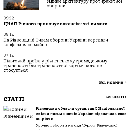
змінює архітектуру протиракетної
оборони
09:12
ЦНАП Рівного пропонує вакансію: які вимоги
08:12
На Рівненщині Силам оборони України передали
конфісковане майно
07:12
Пільговий проїзд у рівненському громадському
транспорті без транспортної картки: кого це
стосується
Всі новини
>
ВСІ СТАТТІ
>
СТАТТІ
Рівненська обласна організації Національної
спілки письменників України відзначила своє
40-річчя
Урочисті збори із нагоди 40-річчя Рівненської