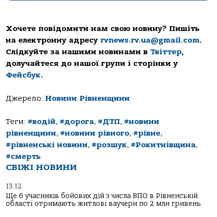
Хочете повідомити нам свою новину? Пишіть
на електронну адресу
rvnews.rv.ua@gmail.com
.
Слідкуйте за нашими новинами в
Твіттер
,
долучайтеся до нашої групи і сторінки у
Фейсбук
.
Джерело:
Новини Рівненщини
Теги:
#водій
,
#дорога
,
#ДТП
,
#новини
рівненщини
,
#новини рівного
,
#рівне
,
#рівненські новини
,
#розшук
,
#Рокитнівщина
,
#смерть
СВІЖІ НОВИНИ
13:12
Ще 6 учасників бойових дій з числа ВПО в Рівненській
області отримають житлові ваучери по 2 млн гривень