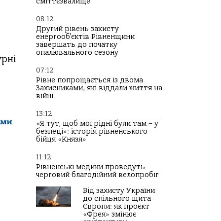
сміттєзвалище
08:12
Другий рівень захисту
енергооб’єктів Рівненщини
завершать до початку
опалювального сезону
урні
07:12
Рівне попрощається із двома
Захисниками, які віддали життя на
війні
13:12
ами
«Я тут, щоб мої рідні були там – у
безпеці»: історія рівненського
бійця «Князя»
11:12
Рівненські медики проведуть
черговий благодійний велопробіг
Від захисту України
до спільного щита
Європи: як проєкт
«Фрея» змінює