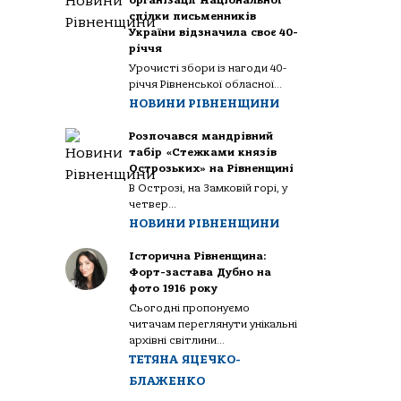
організації Національної
спілки письменників
України відзначила своє 40-
річчя
Урочисті збори із нагоди 40-
річчя Рівненської обласної...
НОВИНИ РІВНЕНЩИНИ
Розпочався мандрівний
табір «Стежками князів
Острозьких» на Рівненщині
В Острозі, на Замковій горі, у
четвер...
НОВИНИ РІВНЕНЩИНИ
Історична Рівненщина:
Форт-застава Дубно на
фото 1916 року
Сьогодні пропонуємо
читачам переглянути унікальні
архівні світлини...
ТЕТЯНА ЯЦЕЧКО-
БЛАЖЕНКО