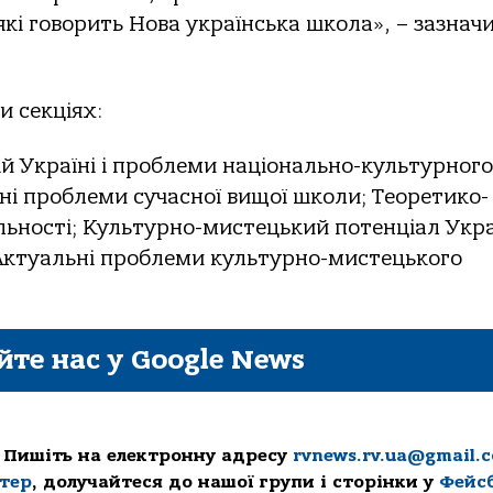
кі говорить Нова українська школа», – зазнач
и секціях:
ій Україні і проблеми національно-культурного
ні проблеми сучасної вищої школи; Теоретико-
льності; Культурно-мистецький потенціал Укра
 Актуальні проблеми культурно-мистецького
йте нас у Google News
 Пишіть на електронну адресу
rvnews.rv.ua@gmail.
ттер
, долучайтеся до нашої групи і сторінки у
Фейс