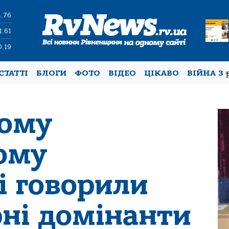
4.76
1.61
0.19
СТАТТІ
БЛОГИ
ФОТО
ВІДЕО
ЦІКАВО
ВІЙНА З
кому
ому
і говорили
рні домінанти