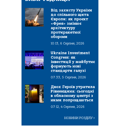
Від захисту України
до спільного щита
Європи: як проєкт
«Фрея» змінює
архітектуру
протиракетної
оборони
10:13, 6 Серпня, 2026
Ukraine Investment
Congress: як
інвестиції у майбутнє
формують нові
стандарти галузі
07:33, 5 Серпня, 2026
Двох Героїв утратила
Рівненщина: сьогодні
в обласному центрі з
ними попрощаються
07:12, 4 Серпня, 2026
НОВИНИ РОЗДІЛУ
>