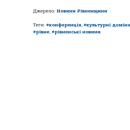
Джерело:
Новини Рівненщини
Теги:
#конференція
,
#культурні домін
#рівне
,
#рівненські новини