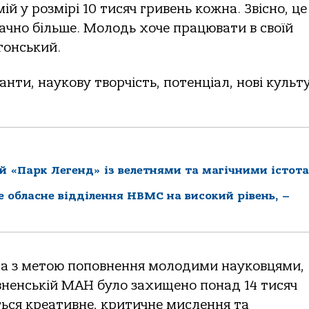
ій у розмірі 10 тисяч гривень кожна. Звісно, це
ачно більше. Молодь хоче працювати в своїй
гонський.
нти, наукову творчість, потенціал, нові культ
й «Парк Легенд» із велетнями та магічними істот
ке обласне відділення НВМС на високий рівень, –
на з метою поповнення молодими науковцями,
івненській МАН було захищено понад 14 тисяч
ться креативне, критичне мислення та