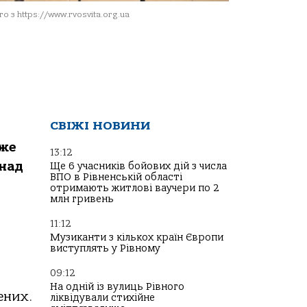
о з https://www.rvosvita.org.ua
СВІЖІ НОВИНИ
вже
13:12
онад
Ще 6 учасників бойових дій з числа
ВПО в Рівненській області
отримають житлові ваучери по 2
млн гривень
11:12
Музиканти з кількох країн Європи
виступлять у Рівному
09:12
На одній із вулиць Рівного
ених.
ліквідували стихійне