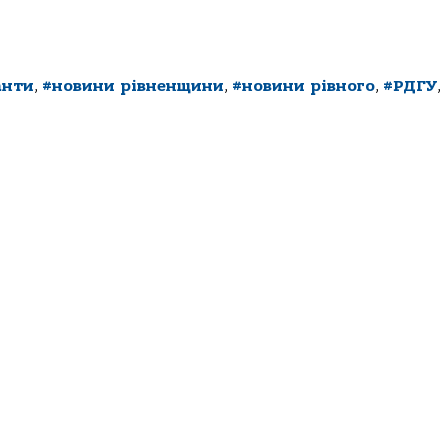
анти
,
#новини рівненщини
,
#новини рівного
,
#РДГУ
,