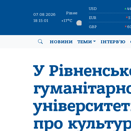
USD
4
▲
Рівне
07.08.2026
EUR
5
▼
18:15:01
+17°C
GBP
6
▼
НОВИНИ
ТЕМИ
ІНТЕРВ’Ю
У Рівненсь
гуманітарн
університет
про культу