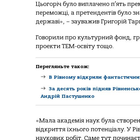
Цьогоріч було виплачено п’ять прем
переможці, а претендентів було зн
державі», – зауважив Григорій Тар
Говорили про культурний фонд, гра
проекти ТЕМ-освіту тощо.
Перегляньте також:
В Рівному відкрили фантастични
За десять років підняв Рівненсь
Андрій Пастушенко
«Мала академія наук була створе
відкриття їхнього потенціалу. У Р
наукових робіт. Саме тут починає