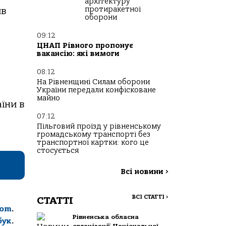
архітектуру
протиракетної
ив
оборони
09:12
ЦНАП Рівного пропонує
вакансію: які вимоги
08:12
На Рівненщині Силам оборони
України передали конфісковане
майно
їни в
07:12
Пільговий проїзд у рівненському
громадському транспорті без
транспортної картки: кого це
стосується
Всі новини
>
ВСІ СТАТТІ
>
СТАТТІ
com
.
Рівненська обласна
бук
.