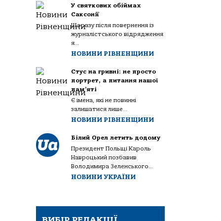
У святкових обіймах
Саксонії
Щоразу після повернення із
журналістського відрядження
я...
НОВИНИ РІВНЕНЩИНИ
Стус на гривні: не просто
портрет, а питання нашої
пам’яті
Є імена, які не повинні
залишатися лише...
НОВИНИ РІВНЕНЩИНИ
Білий Орел летить додому
Президент Польщі Кароль
Навроцький позбавив
Володимира Зеленського...
НОВИНИ УКРАЇНИ
ВИБІР РЕДАКЦІЇ