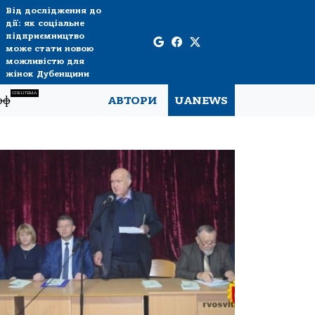
Від дослідження до
дії: як соціальне
підприємництво
може стати новою
можливістю для
жінок Дубенщини
СПЕЦТЕМА
рф
АВТОРИ
UANEWS