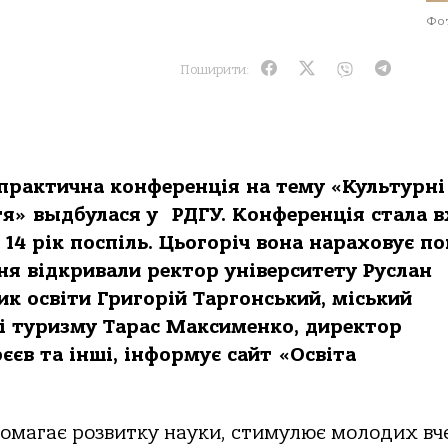
Фот
Поширити:
практична конференція
на т
ем
у
«
Культурні
я» выдбулася у РДГУ. Конференція стала 
14 рік поспіль. Цьогоріч вона нараховує п
ння відкривали ректор університету Руслан
ик освіти Григорій Таргонський, міський
 і туризму Тарас Максименко, директор
єєв та інші
, інформує сайт «Освіта
помагає розвитку науки, стимулює молодих вч