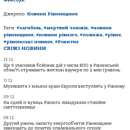
Джерело:
Новини Рівненщини
Теги:
#загибель
,
#мертвий чоловік
,
#новини
рівненщини
,
#новини рівного
,
#пожежа
,
#рівне
,
#рівненські новини
,
#Рокитне
СВІЖІ НОВИНИ
13:12
Ще 6 учасників бойових дій з числа ВПО в Рівненській
області отримають житлові ваучери по 2 млн гривень
11:12
Музиканти з кількох країн Європи виступлять у Рівному
09:12
На одній із вулиць Рівного ліквідували стихійне
сміттєзвалище
08:12
Другий рівень захисту енергооб’єктів Рівненщини
завершать до початку опалювального сезону