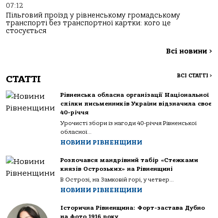
07:12
Пільговий проїзд у рівненському громадському
транспорті без транспортної картки: кого це
стосується
Всі новини
>
ВСІ СТАТТІ
>
СТАТТІ
Рівненська обласна організації Національної
спілки письменників України відзначила своє
40-річчя
Урочисті збори із нагоди 40-річчя Рівненської
обласної...
НОВИНИ РІВНЕНЩИНИ
Розпочався мандрівний табір «Стежками
князів Острозьких» на Рівненщині
В Острозі, на Замковій горі, у четвер...
НОВИНИ РІВНЕНЩИНИ
Історична Рівненщина: Форт-застава Дубно
на фото 1916 року