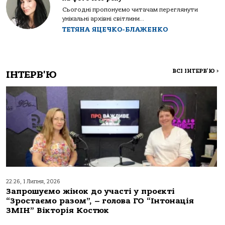
Сьогодні пропонуємо читачам переглянути
унікальні архівні світлини...
ТЕТЯНА ЯЦЕЧКО-БЛАЖЕНКО
ВСІ ІНТЕРВ'Ю
>
ІНТЕРВ'Ю
22:26, 1 Липня, 2026
Запрошуємо жінок до участі у проєкті
“Зростаємо разом”, – голова ГО “Інтонація
ЗМІН” Вікторія Костюк