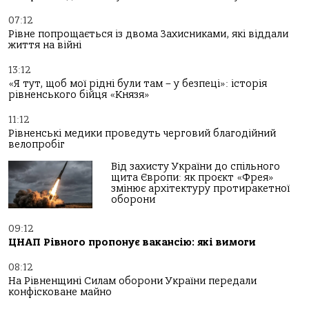
07:12
Рівне попрощається із двома Захисниками, які віддали
життя на війні
13:12
«Я тут, щоб мої рідні були там – у безпеці»: історія
рівненського бійця «Князя»
11:12
Рівненські медики проведуть черговий благодійний
велопробіг
Від захисту України до спільного
щита Європи: як проєкт «Фрея»
змінює архітектуру протиракетної
оборони
09:12
ЦНАП Рівного пропонує вакансію: які вимоги
08:12
На Рівненщині Силам оборони України передали
конфісковане майно