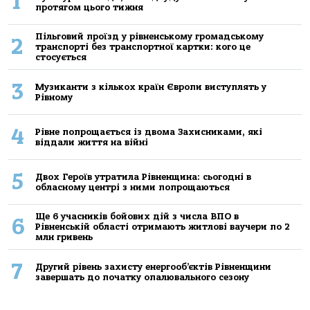
1
протягом цього тижня
Пільговий проїзд у рівненському громадському
2
транспорті без транспортної картки: кого це
стосується
3
Музиканти з кількох країн Європи виступлять у
Рівному
4
Рівне попрощається із двома Захисниками, які
віддали життя на війні
5
Двох Героїв утратила Рівненщина: сьогодні в
обласному центрі з ними попрощаються
Ще 6 учасників бойових дій з числа ВПО в
6
Рівненській області отримають житлові ваучери по 2
млн гривень
7
Другий рівень захисту енергооб’єктів Рівненщини
завершать до початку опалювального сезону