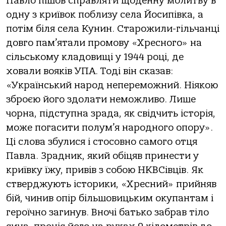
Павло пішов справляти щоденну молитву в
одну з криївок поблизу села Йосипівка, а
потім біля села Кунин. Старожили-гільчанці
довго пам’ятали промову «Хресного» на
сільському кладовищі у 1944 році, де
ховали вояків УПА. Тоді він сказав:
«Український народ непереможний. Ніякою
зброєю його здолати неможливо. Лише
чорна, підступна зрада, як свідчить історія,
може погасити полум’я народного опору».
Ці слова збулися і стосовно самого отця
Павла. Зрадник, який обіцяв принести у
криївку їжу, привів з собою НКВСівців. Як
стверджують історики, «Хресний» прийняв
бій, чинив опір більшовицьким окупантам і
героїчно загинув. Вночі батько забрав тіло