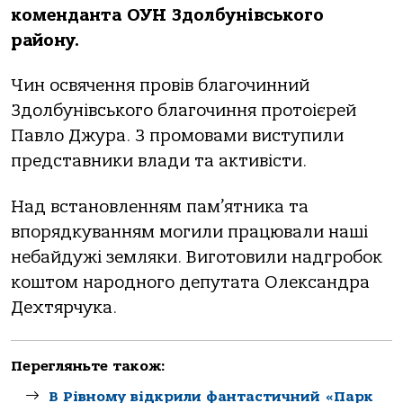
коменданта ОУН Здолбунівського
району.
Чин освячення провів благочинний
Здолбунівського благочиння протоієрей
Павло Джура. З промовами виступили
представники влади та активісти.
Над встановленням пам’ятника та
впорядкуванням могили працювали наші
небайдужі земляки. Виготовили надгробок
коштом народного депутата Олександра
Дехтярчука.
Перегляньте також:
В Рівному відкрили фантастичний «Парк