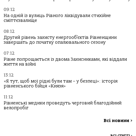
09:12
На одній із вулиць Рівного ліквідували стихійне
сміттєзвалище
08:12
Другий рівень захисту енергооб’єктів Рівненщини
завершать до початку опалювального сезону
07:12
Рівне попрощається із двома Захисниками, які віддали
життя на війні
13:12
«Я тут, щоб мої рідні були там – у безпеці»: історія
рівненського бійця «Князя»
11:12
Рівненські медики проведуть черговий благодійний
велопробіг
Всі новини
>
ВСІ СТАТТІ
>