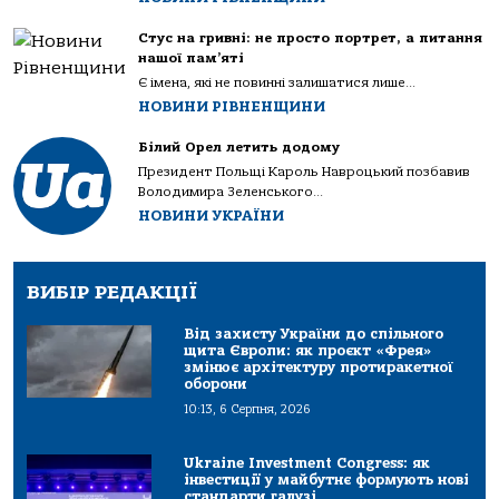
Стус на гривні: не просто портрет, а питання
нашої пам’яті
Є імена, які не повинні залишатися лише...
НОВИНИ РІВНЕНЩИНИ
Білий Орел летить додому
Президент Польщі Кароль Навроцький позбавив
Володимира Зеленського...
НОВИНИ УКРАЇНИ
ВИБІР РЕДАКЦІЇ
Від захисту України до спільного
щита Європи: як проєкт «Фрея»
змінює архітектуру протиракетної
оборони
10:13, 6 Серпня, 2026
Ukraine Investment Congress: як
інвестиції у майбутнє формують нові
стандарти галузі