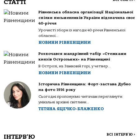
СТАТТІ
Рівненська обласна організації Національної
спілки письменників України відзначила своє
40-річчя
Урочисті збори із нагоди 40-річчя Рівненської
обласної...
НОВИНИ РІВНЕНЩИНИ
Розпочався мандрівний табір «Стежками
князів Острозьких» на Рівненщині
В Острозі, на Замковій горі, у четвер...
НОВИНИ РІВНЕНЩИНИ
Історична Рівненщина: Форт-застава Дубно
на фото 1916 року
Сьогодні пропонуємо читачам переглянути
унікальні архівні світлини...
ТЕТЯНА ЯЦЕЧКО-БЛАЖЕНКО
ВСІ ІНТЕРВ'Ю
>
ІНТЕРВ'Ю