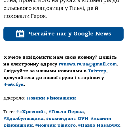
сина, проніс його на руках 9 кілометрів до
сільського кладовища у Гільчі, де й
поховали Героя.
Читайте нас у Google News
Хочете повідомити нам свою новину? Пишіть
на електронну адресу
rvnews.rv.ua@gmail.com
.
Слідкуйте за нашими новинами в
Твіттер
,
долучайтеся до нашої групи і сторінки у
Фейсбук
.
Джерело:
Новини Рівненщини
Теги:
#«Хресний»
,
#Гільча Перша
,
#Здолбунівщина
,
#комендант ОУН
,
#новини
рівненщини
,
#новини рівного
,
#Павло Назарчук
,