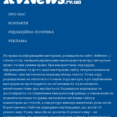
ПРО НАС
КОНТАКТИ
РЕДАКЦІЙНА ПОЛІТИКА
РЕКЛАМА
Усі права на інформаційні матеріали, розміщені на сайті «RvNews» /
rvnews.rv.ua, захищені українським законодавством про авторське
право та інші суміжні права. При використанні, передруку
інформаційних та фото-,відеоматеріалів сайту, гіперпосилання на
«RvNews» має міститися в першому абзаці тексту. Точка зору
редакції може не збігатися з точкою зору автора, а усі опубліковані
матеріали не претендують на об'єктивність та всебічність
висвітлення теми, про яку йдеться. Редакція не відповідає за
достовірність та тлумачення наведеної інформації, а також може не
поділяти погляди та думки, висловлені читачами сайту в
коментарях до статей, а сам ресурс виконує винятково роль носія.
Користуючись Сайтом, відвідувач підтверджує, що досяг 21-
річного віку. У разі, якщо Ви не досягли 21-річного віку — не
розпочинайте або припиніть користування Сайтом. Адміністрація