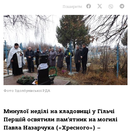
Поширити:
Фото Здолбунівської РДА
Минулої неділі на кладовищі у Гільчі
Першій освятили пам
’
ятник на могилі
Павла Назарчука («Хресного») –