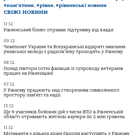
#пам'ятник
,
#рівне
,
#рівненські новини
СВІЖІ НОВИНИ
11:12
Рівненський бізнес отримає підтримку від влади
09:12
Чемпіонат України та Всеукраїнські відкриті змагання
учнівської молоді з радіозв’язку проходять у Рівному
08:12
Понад півтори сотні фахівців із супроводу ветеранів
працює на Рівненщині
07:12
У Рівному працюють над створенням символічного
простору пам’яті та надії
13:12
Ще 6 учасників бойових дій з числа ВПО в Рівненській
області отримають житлові ваучери по 2 млн гривень
11:12
Музиканти з кількох країн Європи виступлять у Рівному