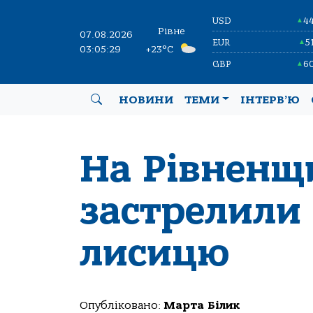
USD
4
▲
Рівне
07.08.2026
EUR
5
▲
03:05:29
+23°C
GBP
6
▲
НОВИНИ
ТЕМИ
ІНТЕРВ’Ю
На Рівненщ
застрелили
лисицю
Опубліковано:
Марта Білик