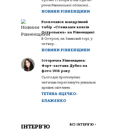
Урочисті збори із нагоди 40-
річчя Рівненської обласної...
НОВИНИ РІВНЕНЩИНИ
Розпочався мандрівний
табір «Стежками князів
Острозьких» на Рівненщині
В Острозі, на Замковій горі, у
четвер...
НОВИНИ РІВНЕНЩИНИ
Історична Рівненщина:
Форт-застава Дубно на
фото 1916 року
Сьогодні пропонуємо
читачам переглянути унікальні
архівні світлини...
ТЕТЯНА ЯЦЕЧКО-
БЛАЖЕНКО
ВСІ ІНТЕРВ'Ю
>
ІНТЕРВ'Ю