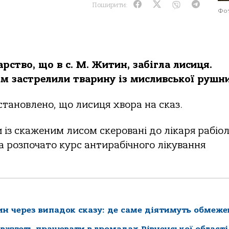
Поширити:
Фот
рство, що в с. М. Житин, забігла лисиця.
ом застрелили тварину із мисливської рушни
становлено, що лисиця хвора на сказ.
и із скаженим лисом скеровані до лікаря рабіо
да розпочато курс антирабічного лікування
ин через випадок сказу: де саме діятимуть обмеж
вжують працювати в громадах Рівненської області