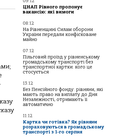
09:12
ЦНАП Рівного пропонує
вакансію: які вимоги
08:12
На Рівненщині Силам оборони
України передали конфісковане
майно
07:12
Пільговий проїзд у рівненському
громадському транспорті без
ами;
транспортної картки: кого це
стосується
е
–
13:12
Без Пенсійного фонду: рівняни, які
мають право на виплату до Дня
Незалежності, отримають її
сказу
автоматично
сказу
11:12
Картка чи готівка? Як рівняни
розраховуються в громадському
транспорті з 1-го серпня