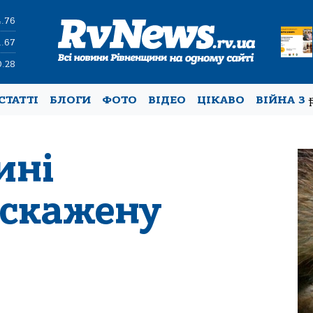
4.76
1.67
0.28
СТАТТІ
БЛОГИ
ФОТО
ВІДЕО
ЦІКАВО
ВІЙНА З
ині
 скажену