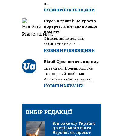
я...
НОВИНИ РІВНЕНЩИНИ
Стус на гривні: не просто
портрет, а питання нашої
пам’яті
Є імена, які не повинні
залишатися лише...
НОВИНИ РІВНЕНЩИНИ
Білий Орел летить додому
Президент Польщі Кароль
Навроцький позбавив
Володимира Зеленського...
НОВИНИ УКРАЇНИ
ВИБІР РЕДАКЦІЇ
Від захисту України
до спільного щита
Європи: як проєкт