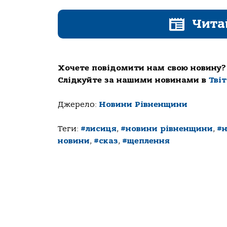
Чита
Хочете повідомити нам свою новину?
Слідкуйте за нашими новинами в
Тві
Джерело:
Новини Рівненщини
Теги:
#лисиця
,
#новини рівненщини
,
#н
новини
,
#сказ
,
#щеплення