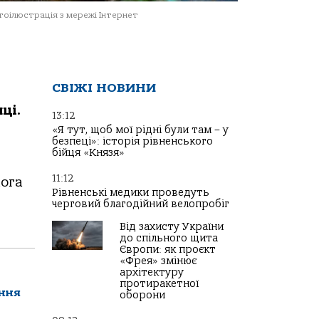
оілюстрація з мережі Інтернет
СВІЖІ НОВИНИ
ці.
13:12
«Я тут, щоб мої рідні були там – у
безпеці»: історія рівненського
бійця «Князя»
11:12
лога
Рівненські медики проведуть
черговий благодійний велопробіг
Від захисту України
до спільного щита
Європи: як проєкт
«Фрея» змінює
архітектуру
протиракетної
ення
оборони