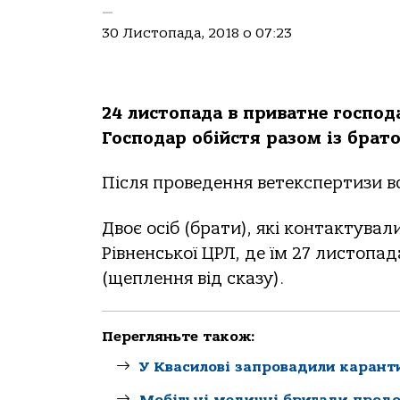
—
30 Листопада, 2018 о 07:23
24 листопада в приватне господа
Господар обійстя разом із брат
Після проведення ветекспертизи в
Двоє осіб (брати), які контактувал
Рівненської ЦРЛ, де їм 27 листопа
(щеплення від сказу).
Перегляньте також:
У Квасилові запровадили карант
Мобільні медичні бригади продо