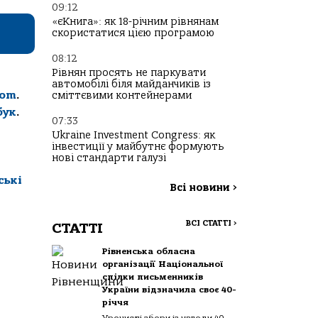
09:12
«єКнига»: як 18-річним рівнянам
скористатися цією програмою
08:12
Рівнян просять не паркувати
автомобілі біля майданчиків із
com
.
сміттєвими контейнерами
бук
.
07:33
Ukraine Investment Congress: як
інвестиції у майбутнє формують
нові стандарти галузі
ські
Всі новини
>
ВСІ СТАТТІ
>
СТАТТІ
Рівненська обласна
організації Національної
спілки письменників
України відзначила своє 40-
річчя