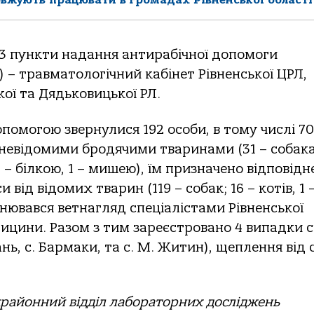
 3 пункти надання антирабічної допомоги
) – травматологічний кабінет Рівненської ЦРЛ,
кої та Дядьковицької РЛ.
опомогою звернулися 192 особи, в тому числі 70
ні невідомими бродячими тваринами (31 – собак
1 – білкою, 1 – мишею), їм призначено відповідн
 від відомих тварин (119 – собак; 16 – котів, 1 
нювався ветнагляд спеціалістами Рівненської
дицини. Разом з тим зареєстровано 4 випадки 
нь, с. Бармаки, та с. М. Житин), щеплення від 
жрайонний відділ лабораторних досліджень