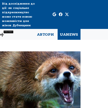
Від дослідження до
дії: як соціальне
підприємництво
може стати новою
можливістю для
жінок Дубенщини
СПЕЦТЕМА
рф
АВТОРИ
UANEWS