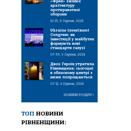
«Фрея» змінює
архітектуру
протиракетної
оборони
10:13, 6 Серпня, 2026
Ukraine Investment
Congress: як
інвестиції у майбутнє
формують нові
стандарти галузі
07:33, 5 Серпня, 2026
Двох Героїв утратила
Рівненщина: сьогодні
в обласному центрі з
ними попрощаються
07:12, 4 Серпня, 2026
НОВИНИ РОЗДІЛУ
>
ТОП
НОВИНИ
РІВНЕНЩИНИ: