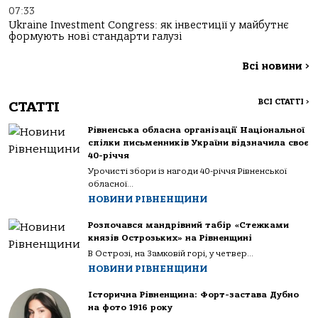
07:33
Ukraine Investment Congress: як інвестиції у майбутнє
формують нові стандарти галузі
Всі новини
>
ВСІ СТАТТІ
>
СТАТТІ
Рівненська обласна організації Національної
спілки письменників України відзначила своє
40-річчя
Урочисті збори із нагоди 40-річчя Рівненської
обласної...
НОВИНИ РІВНЕНЩИНИ
Розпочався мандрівний табір «Стежками
князів Острозьких» на Рівненщині
В Острозі, на Замковій горі, у четвер...
НОВИНИ РІВНЕНЩИНИ
Історична Рівненщина: Форт-застава Дубно
на фото 1916 року