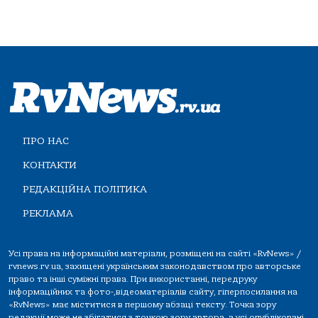
ПРО НАС
КОНТАКТИ
РЕДАКЦІЙНА ПОЛІТИКА
РЕКЛАМА
Усі права на інформаційні матеріали, розміщені на сайті «RvNews» /
rvnews.rv.ua, захищені українським законодавством про авторське
право та інші суміжні права. При використанні, передруку
інформаційних та фото-,відеоматеріалів сайту, гіперпосилання на
«RvNews» має міститися в першому абзаці тексту. Точка зору
редакції може не збігатися з точкою зору автора, а усі опубліковані