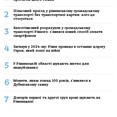
Пільговий проїзд у рівненському громадському
2
транспорті без транспортної картки: кого це
стосується
Безготівковий розрахунок у громадському
3
транспорті Рівного: з'явився новий спосіб оплати
смартфоном
4
Загинув у 2024-му: Рівне проведе в останню дорогу
Героя, який поліг на війні
5
У Рівненській області шукають житло для
евакуйованих
6
Монети, яким понад 100 років, з'явилися в
Дубенському замку
7
Донорів першої та другої груп крові шукають на
Рівненщині