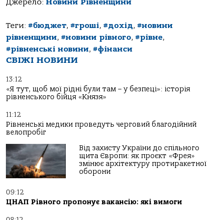
Джерело:
Новини Рівненщини
Теги:
#бюджет
,
#гроші
,
#дохід
,
#новини
рівненщини
,
#новини рівного
,
#рівне
,
#рівненські новини
,
#фінанси
СВІЖІ НОВИНИ
13:12
«Я тут, щоб мої рідні були там – у безпеці»: історія
рівненського бійця «Князя»
11:12
Рівненські медики проведуть черговий благодійний
велопробіг
Від захисту України до спільного
щита Європи: як проєкт «Фрея»
змінює архітектуру протиракетної
оборони
09:12
ЦНАП Рівного пропонує вакансію: які вимоги
08:12