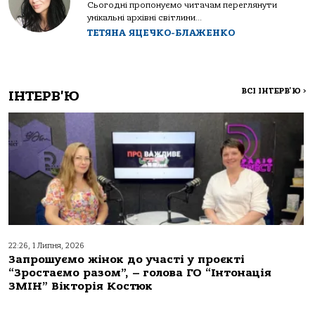
Сьогодні пропонуємо читачам переглянути
унікальні архівні світлини...
ТЕТЯНА ЯЦЕЧКО-БЛАЖЕНКО
ВСІ ІНТЕРВ'Ю
>
ІНТЕРВ'Ю
22:26, 1 Липня, 2026
Запрошуємо жінок до участі у проєкті
“Зростаємо разом”, – голова ГО “Інтонація
ЗМІН” Вікторія Костюк