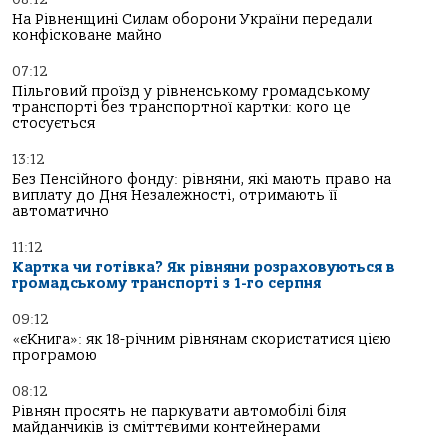
На Рівненщині Силам оборони України передали
конфісковане майно
07:12
Пільговий проїзд у рівненському громадському
транспорті без транспортної картки: кого це
стосується
13:12
Без Пенсійного фонду: рівняни, які мають право на
виплату до Дня Незалежності, отримають її
автоматично
11:12
Картка чи готівка? Як рівняни розраховуються в
громадському транспорті з 1-го серпня
09:12
«єКнига»: як 18-річним рівнянам скористатися цією
програмою
08:12
Рівнян просять не паркувати автомобілі біля
майданчиків із сміттєвими контейнерами