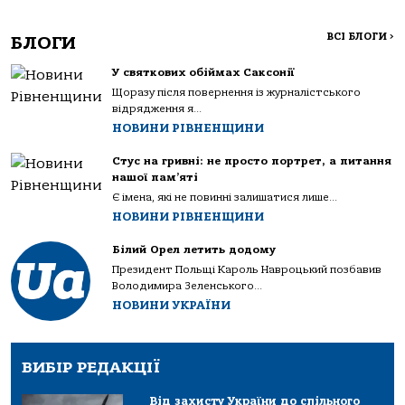
ВСІ БЛОГИ
>
БЛОГИ
У святкових обіймах Саксонії
Щоразу після повернення із журналістського
відрядження я...
НОВИНИ РІВНЕНЩИНИ
Стус на гривні: не просто портрет, а питання
нашої пам’яті
Є імена, які не повинні залишатися лише...
НОВИНИ РІВНЕНЩИНИ
Білий Орел летить додому
Президент Польщі Кароль Навроцький позбавив
Володимира Зеленського...
НОВИНИ УКРАЇНИ
ВИБІР РЕДАКЦІЇ
Від захисту України до спільного