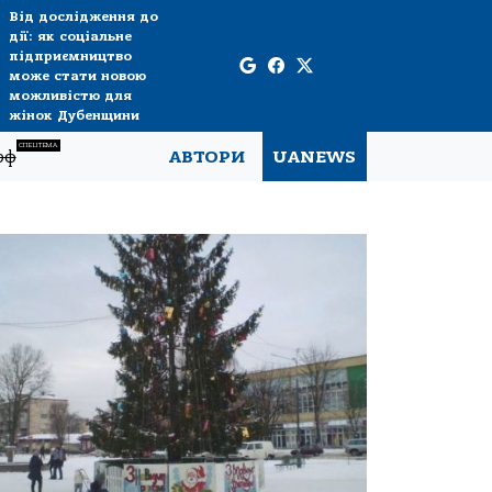
Від дослідження до
дії: як соціальне
підприємництво
може стати новою
можливістю для
жінок Дубенщини
СПЕЦТЕМА
рф
АВТОРИ
UANEWS