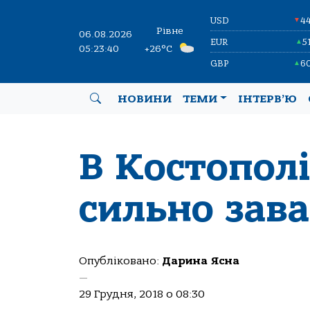
USD
4
▼
Рівне
06.08.2026
EUR
5
▲
05:23:40
+26°C
GBP
6
▲
НОВИНИ
ТЕМИ
ІНТЕРВ’Ю
В Костопол
сильно зав
Опубліковано:
Дарина Ясна
—
29 Грудня, 2018 о 08:30