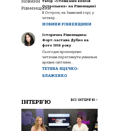
табір «Стежками князів
Острозьких» на Рівненщині
В Острозі, на Замковій горі, у
четвер...
НОВИНИ РІВНЕНЩИНИ
Історична Рівненщина:
Форт-застава Дубно на
фото 1916 року
Сьогодні пропонуємо
читачам переглянути унікальні
архівні світлини...
ТЕТЯНА ЯЦЕЧКО-
БЛАЖЕНКО
ВСІ ІНТЕРВ'Ю
>
ІНТЕРВ'Ю