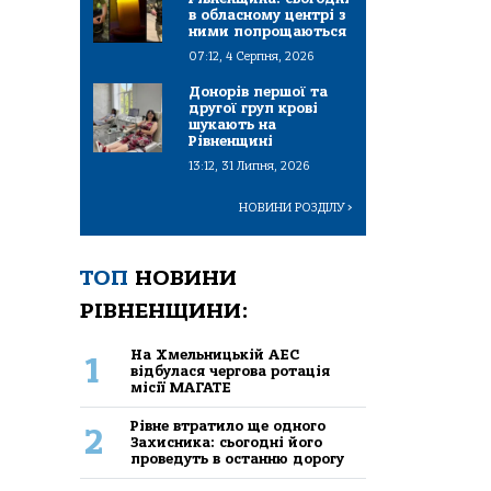
в обласному центрі з
ними попрощаються
07:12, 4 Серпня, 2026
Донорів першої та
другої груп крові
шукають на
Рівненщині
13:12, 31 Липня, 2026
НОВИНИ РОЗДІЛУ
>
ТОП
НОВИНИ
РІВНЕНЩИНИ:
На Хмельницькій АЕС
1
відбулася чергова ротація
місії МАГАТЕ
Рівне втратило ще одного
2
Захисника: сьогодні його
проведуть в останню дорогу