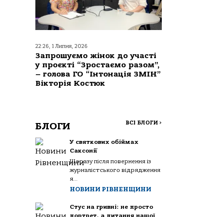
22:26, 1 Липня, 2026
Запрошуємо жінок до участі
у проєкті “Зростаємо разом”,
– голова ГО “Інтонація ЗМІН”
Вікторія Костюк
ВСІ БЛОГИ
>
БЛОГИ
У святкових обіймах
Саксонії
Щоразу після повернення із
журналістського відрядження
я...
НОВИНИ РІВНЕНЩИНИ
Стус на гривні: не просто
портрет, а питання нашої