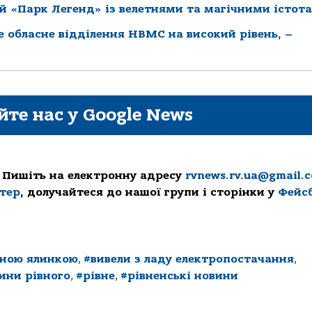
й «Парк Легенд» із велетнями та магічними істот
ке обласне відділення НВМС на високий рівень, –
йте нас у Google News
 Пишіть на електронну адресу
rvnews.rv.ua@gmail.
ттер
, долучайтеся до нашої групи і сторінки у
Фейс
вною ялинкою
,
#вивели з ладу електропостачання
,
ини рівного
,
#рівне
,
#рівненські новини