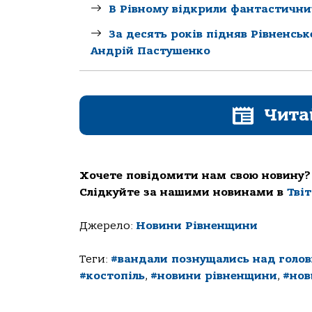
В Рівному відкрили фантастични
За десять років підняв Рівненсь
Андрій Пастушенко
Чита
Хочете повідомити нам свою новину?
Слідкуйте за нашими новинами в
Тві
Джерело:
Новини Рівненщини
Теги:
#вандали познущались над голо
#костопіль
,
#новини рівненщини
,
#нов