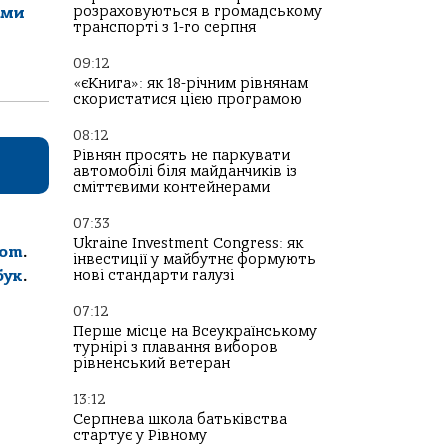
розраховуються в громадському
ами
транспорті з 1-го серпня
09:12
«єКнига»: як 18-річним рівнянам
скористатися цією програмою
08:12
Рівнян просять не паркувати
автомобілі біля майданчиків із
сміттєвими контейнерами
07:33
Ukraine Investment Congress: як
com
.
інвестиції у майбутнє формують
нові стандарти галузі
бук
.
07:12
Перше місце на Всеукраїнському
турнірі з плавання виборов
рівненський ветеран
13:12
Серпнева школа батьківства
стартує у Рівному