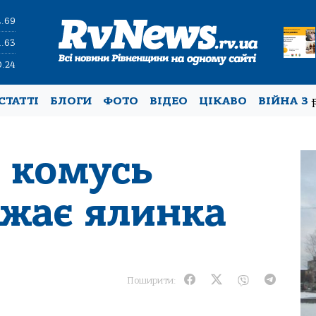
4.69
1.63
0.24
СТАТТІ
БЛОГИ
ФОТО
ВІДЕО
ЦІКАВО
ВІЙНА З
і комусь
ажає ялинка
Поширити: