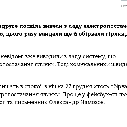
Фот
вдруге поспіль вивели з ладу електропоста
о, цього разу вандали ще й обірвали гірлян
я невідомі вже виводили з ладу систему, що
опостачання ялинки. Тоді комунальники швид
лишать в спокої: в ніч на 27 грудня хтось обірв
тропостачання ялинки. Про це у фейсбук-спіль
ст та письменник Олександр Намозов.