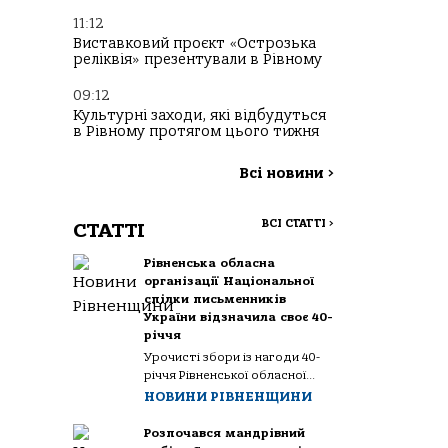
11:12
Виставковий проєкт «Острозька
реліквія» презентували в Рівному
09:12
Культурні заходи, які відбудуться
в Рівному протягом цього тижня
Всі новини
>
ВСІ СТАТТІ
>
СТАТТІ
Рівненська обласна
організації Національної
спілки письменників
України відзначила своє 40-
річчя
Урочисті збори із нагоди 40-
річчя Рівненської обласної...
НОВИНИ РІВНЕНЩИНИ
Розпочався мандрівний