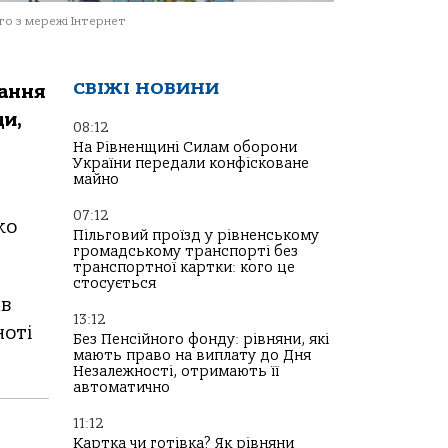
о з мережі Інтернет
СВІЖІ НОВИНИ
чання
ди,
08:12
На Рівненщині Силам оборони
України передали конфісковане
майно
07:12
ко
Пільговий проїзд у рівненському
громадському транспорті без
транспортної картки: кого це
стосується
ав
13:12
ноті
Без Пенсійного фонду: рівняни, які
мають право на виплату до Дня
Незалежності, отримають її
автоматично
11:12
Картка чи готівка? Як рівняни