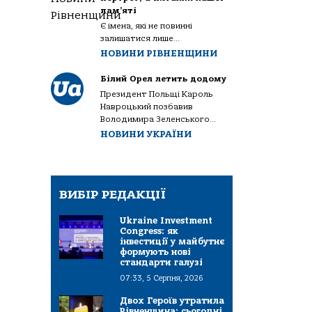
пам’яті
Є імена, які не повинні
залишатися лише...
НОВИНИ РІВНЕНЩИНИ
Білий Орел летить додому
Президент Польщі Кароль
Навроцький позбавив
Володимира Зеленського...
НОВИНИ УКРАЇНИ
ВИБІР РЕДАКЦІЇ
Ukraine Investment
Congress: як
інвестиції у майбутнє
формують нові
стандарти галузі
07:33, 5 Серпня, 2026
Двох Героїв утратила
Рівненщина: сьогодні