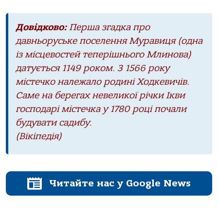
Довідково:
Перша згадка про
давньоруське поселення Муравиця (одна
із місцевостей теперішнього Млинова)
датується 1149 роком. З 1566 року
містечко належало родині Ходкевичів.
Саме на берегах невеликої річки Ікви
господарі містечка у 1780 році почали
будувати садибу.
(Вікіпедія)
Читайте нас у Google News