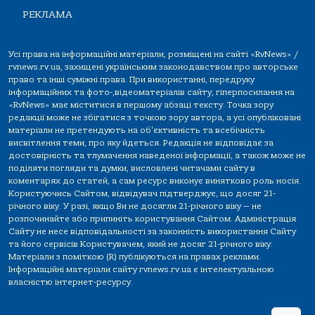
РЕКЛАМА
Усі права на інформаційні матеріали, розміщені на сайті «RvNews» /
rvnews.rv.ua, захищені українським законодавством про авторське
право та інші суміжні права. При використанні, передруку
інформаційних та фото-,відеоматеріалів сайту, гіперпосилання на
«RvNews» має міститися в першому абзаці тексту. Точка зору
редакції може не збігатися з точкою зору автора, а усі опубліковані
матеріали не претендують на об'єктивність та всебічність
висвітлення теми, про яку йдеться. Редакція не відповідає за
достовірність та тлумачення наведеної інформації, а також може не
поділяти погляди та думки, висловлені читачами сайту в
коментарях до статей, а сам ресурс виконує винятково роль носія.
Користуючись Сайтом, відвідувач підтверджує, що досяг 21-
річного віку. У разі, якщо Ви не досягли 21-річного віку — не
розпочинайте або припиніть користування Сайтом. Адміністрація
Сайту не несе відповідальності за законність використання Сайту
та його сервісів Користувачем, який не досяг 21-річного віку.
Матеріали з поміткою (R) публікуються на правах реклами.
Інформаційні матеріали сайту rvnews.rv.ua є інтелектуальною
власністю інтернет-ресурсу.