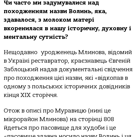
Чи часто ми задумувалися над
походженням назви Волинь, яка,
здавалося, з молоком матері
вкоренилася в нашу історичну, духовну і
ментальну сутність?
Нещодавно уродженець Млинова, відомий
в Україні реставратор, краєзнавець Євгеній
Заблоцький надав документальні свідчення
про походження цієї назви, які «відкопав в
одному з польських історичних довідників
кінця ХIX сторіччя.
Отож в описі про Муравицю (нині це
мікрорайон Млинова) на сторінці 808
йдеться про пасовище для худоби і це
«пасовище здавна носило назву Волинь і ця