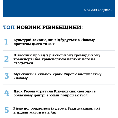
НОВИНИ РОЗДІЛУ
>
ТОП
НОВИНИ РІВНЕНЩИНИ:
1
Культурні заходи, які відбудуться в Рівному
протягом цього тижня
Пільговий проїзд у рівненському громадському
2
транспорті без транспортної картки: кого це
стосується
3
Музиканти з кількох країн Європи виступлять у
Рівному
4
Двох Героїв утратила Рівненщина: сьогодні в
обласному центрі з ними попрощаються
5
Рівне попрощається із двома Захисниками, які
віддали життя на війні