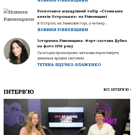
НОВИНИ РІВНЕНЩИНИ
Розпочався мандрівний табір «Стежками
князів Острозьких» на Рівненщині
В Острозі, на Замковій горі, у четвер...
НОВИНИ РІВНЕНЩИНИ
Історична Рівненщина: Форт-застава Дубно
на фото 1916 року
Сьогодні пропонуємо читачам переглянути
унікальні архівні світлини...
ТЕТЯНА ЯЦЕЧКО-БЛАЖЕНКО
ВСІ ІНТЕРВ'Ю
>
ІНТЕРВ'Ю