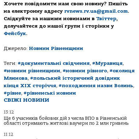
Хочете повідомити нам свою новину? Пишіть
на електронну адресу
rvnews.rv.ua@gmail.com
.
Слідкуйте за нашими новинами в
Твіттер
,
долучайтеся до нашої групи і сторінки у
Фейсбук
.
Джерело:
Новини Рівненщини
Теги:
#документальні свідчення
,
#Муравиця
,
#новини рівненщини
,
#новини рівного
,
#околиця
Млинова
,
#польський історичний довідник
кінця ХIX сторіччя
,
#походження назви Волинь
,
#рівне
,
#рівненські новини
СВІЖІ НОВИНИ
13:12
Ще 6 учасників бойових дій з числа ВПО в Рівненській
області отримають житлові ваучери по 2 млн гривень
11:12