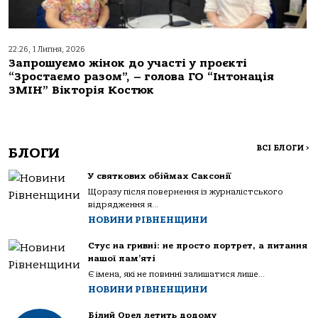
22:26, 1 Липня, 2026
Запрошуємо жінок до участі у проєкті
“Зростаємо разом”, – голова ГО “Інтонація
ЗМІН” Вікторія Костюк
ВСІ БЛОГИ
>
БЛОГИ
У святкових обіймах Саксонії
Щоразу після повернення із журналістського
відрядження я...
НОВИНИ РІВНЕНЩИНИ
Стус на гривні: не просто портрет, а питання
нашої пам’яті
Є імена, які не повинні залишатися лише...
НОВИНИ РІВНЕНЩИНИ
Білий Орел летить додому