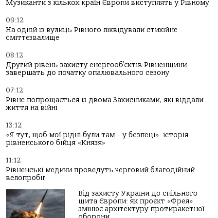
Музиканти з кількох країн Європи виступлять у Рівному
09:12
На одній із вулиць Рівного ліквідували стихійне
сміттєзвалище
08:12
Другий рівень захисту енергооб’єктів Рівненщини
завершать до початку опалювального сезону
07:12
Рівне попрощається із двома Захисниками, які віддали
життя на війні
13:12
«Я тут, щоб мої рідні були там – у безпеці»: історія
рівненського бійця «Князя»
11:12
Рівненські медики проведуть черговий благодійний
велопробіг
Від захисту України до спільного
щита Європи: як проєкт «Фрея»
змінює архітектуру протиракетної
оборони