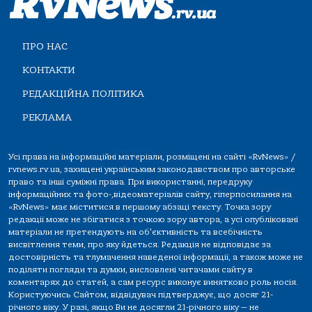
ПРО НАС
КОНТАКТИ
РЕДАКЦІЙНА ПОЛІТИКА
РЕКЛАМА
Усі права на інформаційні матеріали, розміщені на сайті «RvNews» /
rvnews.rv.ua, захищені українським законодавством про авторське
право та інші суміжні права. При використанні, передруку
інформаційних та фото-,відеоматеріалів сайту, гіперпосилання на
«RvNews» має міститися в першому абзаці тексту. Точка зору
редакції може не збігатися з точкою зору автора, а усі опубліковані
матеріали не претендують на об'єктивність та всебічність
висвітлення теми, про яку йдеться. Редакція не відповідає за
достовірність та тлумачення наведеної інформації, а також може не
поділяти погляди та думки, висловлені читачами сайту в
коментарях до статей, а сам ресурс виконує винятково роль носія.
Користуючись Сайтом, відвідувач підтверджує, що досяг 21-
річного віку. У разі, якщо Ви не досягли 21-річного віку — не