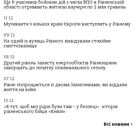
Ще 6 учасників бойових дій з числа ВПО в Рівненській
області отримають житлові ваучери по 2 млн гривень
11:12
Музиканти з кількох країн Європи виступлять у Рівному
09:12
На одній із вулиць Рівного ліквідували стихійне
сміттєзвалище
08:12
Другий рівень захисту енергооб’єктів Рівненщини
завершать до початку опалювального сезону
07:12
Рівне попрощається із двома Захисниками, які віддали
життя на війні
13:12
«Я тут, щоб мої рідні були там – у безпеці»: історія
рівненського бійця «Князя»
Всі новини
>