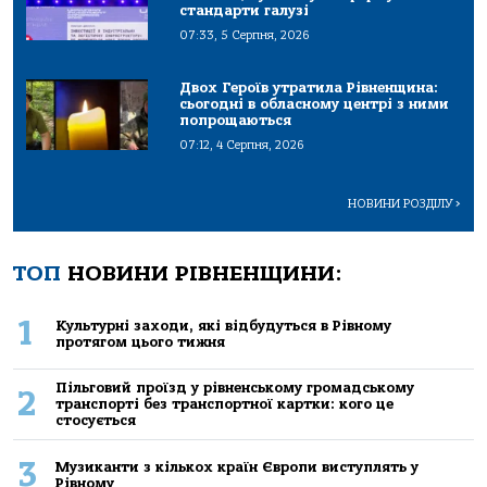
стандарти галузі
07:33, 5 Серпня, 2026
Двох Героїв утратила Рівненщина:
сьогодні в обласному центрі з ними
попрощаються
07:12, 4 Серпня, 2026
НОВИНИ РОЗДІЛУ
>
ТОП
НОВИНИ РІВНЕНЩИНИ:
1
Культурні заходи, які відбудуться в Рівному
протягом цього тижня
Пільговий проїзд у рівненському громадському
2
транспорті без транспортної картки: кого це
стосується
3
Музиканти з кількох країн Європи виступлять у
Рівному