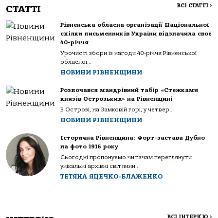
ВСІ СТАТТІ
>
СТАТТІ
Рівненська обласна організації Національної
спілки письменників України відзначила своє
40-річчя
Урочисті збори із нагоди 40-річчя Рівненської
обласної...
НОВИНИ РІВНЕНЩИНИ
Розпочався мандрівний табір «Стежками
князів Острозьких» на Рівненщині
В Острозі, на Замковій горі, у четвер...
НОВИНИ РІВНЕНЩИНИ
Історична Рівненщина: Форт-застава Дубно
на фото 1916 року
Сьогодні пропонуємо читачам переглянути
унікальні архівні світлини...
ТЕТЯНА ЯЦЕЧКО-БЛАЖЕНКО
ВСІ ІНТЕРВ'Ю
>