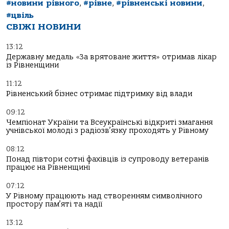
#новини рівного
,
#рівне
,
#рівненські новини
,
#цвіль
СВІЖІ НОВИНИ
13:12
Державну медаль «За врятоване життя» отримав лікар
із Рівненщини
11:12
Рівненський бізнес отримає підтримку від влади
09:12
Чемпіонат України та Всеукраїнські відкриті змагання
учнівської молоді з радіозв’язку проходять у Рівному
08:12
Понад півтори сотні фахівців із супроводу ветеранів
працює на Рівненщині
07:12
У Рівному працюють над створенням символічного
простору пам’яті та надії
13:12