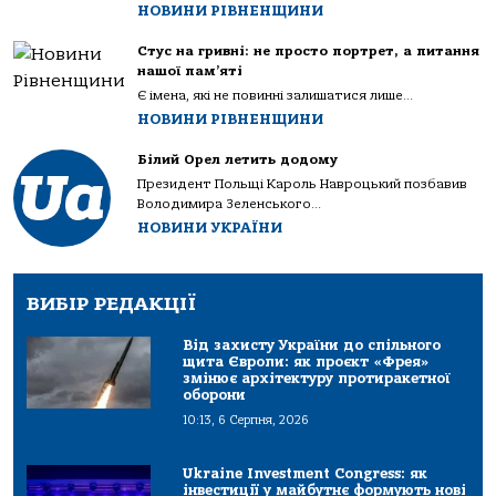
НОВИНИ РІВНЕНЩИНИ
Стус на гривні: не просто портрет, а питання
нашої пам’яті
Є імена, які не повинні залишатися лише...
НОВИНИ РІВНЕНЩИНИ
Білий Орел летить додому
Президент Польщі Кароль Навроцький позбавив
Володимира Зеленського...
НОВИНИ УКРАЇНИ
ВИБІР РЕДАКЦІЇ
Від захисту України до спільного
щита Європи: як проєкт «Фрея»
змінює архітектуру протиракетної
оборони
10:13, 6 Серпня, 2026
Ukraine Investment Congress: як
інвестиції у майбутнє формують нові