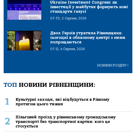
Ukraine Investment Congress: як
інвестиції у майбутнє формують нові
стандарти галузі
07:33, 5 Серпня, 2026
Двох Героїв утратила Рівненщина:
сьогодні в обласному центрі з ними
попрощаються
07:12, 4 Серпня, 2026
НОВИНИ РОЗДІЛУ
>
ТОП
НОВИНИ РІВНЕНЩИНИ:
1
Культурні заходи, які відбудуться в Рівному
протягом цього тижня
Пільговий проїзд у рівненському громадському
2
транспорті без транспортної картки: кого це
стосується