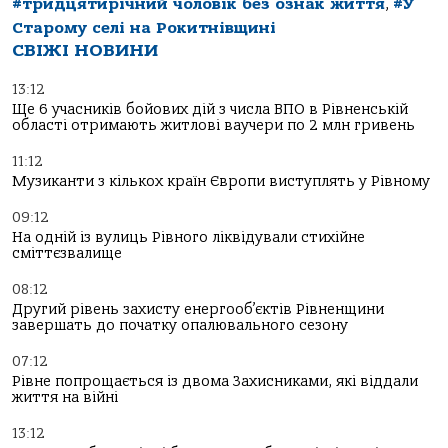
#тридцятирічний чоловік без ознак життя
,
#У
Старому селі на Рокитнівщині
СВІЖІ НОВИНИ
13:12
Ще 6 учасників бойових дій з числа ВПО в Рівненській
області отримають житлові ваучери по 2 млн гривень
11:12
Музиканти з кількох країн Європи виступлять у Рівному
09:12
На одній із вулиць Рівного ліквідували стихійне
сміттєзвалище
08:12
Другий рівень захисту енергооб’єктів Рівненщини
завершать до початку опалювального сезону
07:12
Рівне попрощається із двома Захисниками, які віддали
життя на війні
13:12