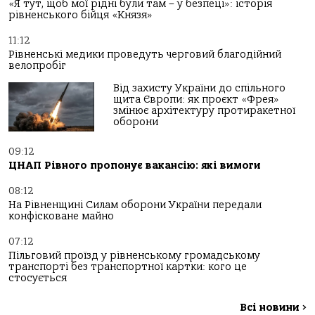
«Я тут, щоб мої рідні були там – у безпеці»: історія
рівненського бійця «Князя»
11:12
Рівненські медики проведуть черговий благодійний
велопробіг
Від захисту України до спільного
щита Європи: як проєкт «Фрея»
змінює архітектуру протиракетної
оборони
09:12
ЦНАП Рівного пропонує вакансію: які вимоги
08:12
На Рівненщині Силам оборони України передали
конфісковане майно
07:12
Пільговий проїзд у рівненському громадському
транспорті без транспортної картки: кого це
стосується
Всі новини
>