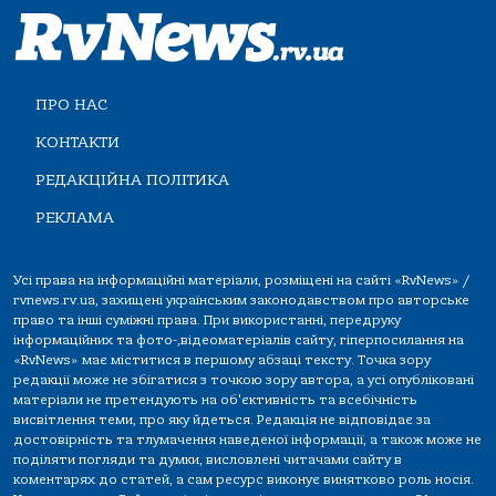
ПРО НАС
КОНТАКТИ
РЕДАКЦІЙНА ПОЛІТИКА
РЕКЛАМА
Усі права на інформаційні матеріали, розміщені на сайті «RvNews» /
rvnews.rv.ua, захищені українським законодавством про авторське
право та інші суміжні права. При використанні, передруку
інформаційних та фото-,відеоматеріалів сайту, гіперпосилання на
«RvNews» має міститися в першому абзаці тексту. Точка зору
редакції може не збігатися з точкою зору автора, а усі опубліковані
матеріали не претендують на об'єктивність та всебічність
висвітлення теми, про яку йдеться. Редакція не відповідає за
достовірність та тлумачення наведеної інформації, а також може не
поділяти погляди та думки, висловлені читачами сайту в
коментарях до статей, а сам ресурс виконує винятково роль носія.