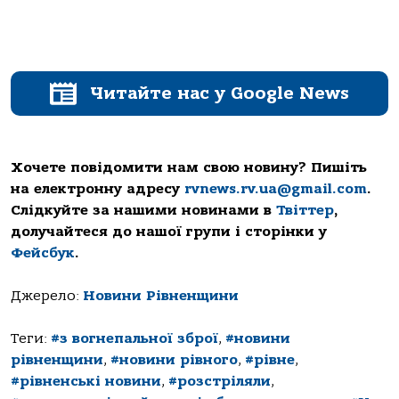
Читайте нас у Google News
Хочете повідомити нам свою новину? Пишіть
на електронну адресу
rvnews.rv.ua@gmail.com
.
Слідкуйте за нашими новинами в
Твіттер
,
долучайтеся до нашої групи і сторінки у
Фейсбук
.
Джерело:
Новини Рівненщини
Теги:
#з вогнепальної зброї
,
#новини
рівненщини
,
#новини рівного
,
#рівне
,
#рівненські новини
,
#розстріляли
,