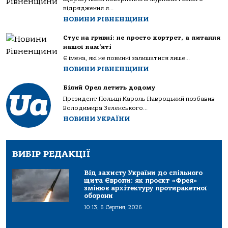
відрядження я...
НОВИНИ РІВНЕНЩИНИ
Стус на гривні: не просто портрет, а питання
нашої пам’яті
Є імена, які не повинні залишатися лише...
НОВИНИ РІВНЕНЩИНИ
Білий Орел летить додому
Президент Польщі Кароль Навроцький позбавив
Володимира Зеленського...
НОВИНИ УКРАЇНИ
ВИБІР РЕДАКЦІЇ
Від захисту України до спільного
щита Європи: як проєкт «Фрея»
змінює архітектуру протиракетної
оборони
10:13, 6 Серпня, 2026