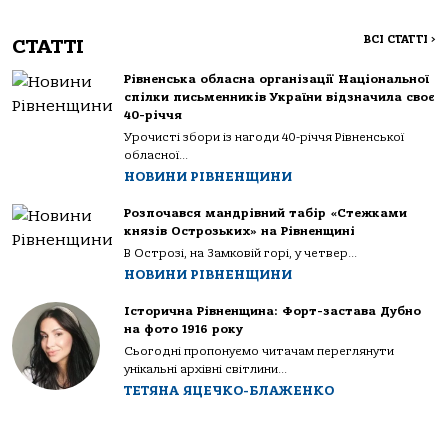
ВСІ СТАТТІ
>
СТАТТІ
Рівненська обласна організації Національної
спілки письменників України відзначила своє
40-річчя
Урочисті збори із нагоди 40-річчя Рівненської
обласної...
НОВИНИ РІВНЕНЩИНИ
Розпочався мандрівний табір «Стежками
князів Острозьких» на Рівненщині
В Острозі, на Замковій горі, у четвер...
НОВИНИ РІВНЕНЩИНИ
Історична Рівненщина: Форт-застава Дубно
на фото 1916 року
Сьогодні пропонуємо читачам переглянути
унікальні архівні світлини...
ТЕТЯНА ЯЦЕЧКО-БЛАЖЕНКО