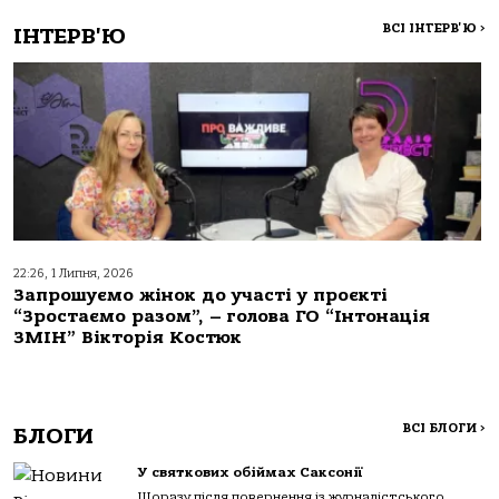
ВСІ ІНТЕРВ'Ю
>
ІНТЕРВ'Ю
22:26, 1 Липня, 2026
Запрошуємо жінок до участі у проєкті
“Зростаємо разом”, – голова ГО “Інтонація
ЗМІН” Вікторія Костюк
ВСІ БЛОГИ
>
БЛОГИ
У святкових обіймах Саксонії
Щоразу після повернення із журналістського